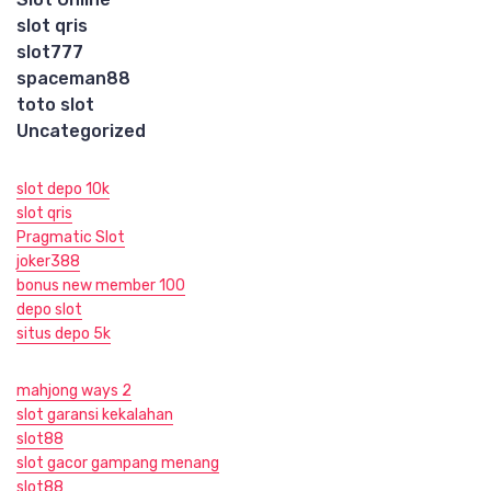
slot qris
slot777
spaceman88
toto slot
Uncategorized
slot depo 10k
slot qris
Pragmatic Slot
joker388
bonus new member 100
depo slot
situs depo 5k
mahjong ways 2
slot garansi kekalahan
slot88
slot gacor gampang menang
slot88