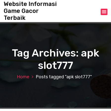
S
Website Informasi
k
Game Gacor
i
Terbaik
p
t
o
c
o
n
Tag Archives: apk
t
e
slot777
n
t
Home
Posts tagged "apk slot777"