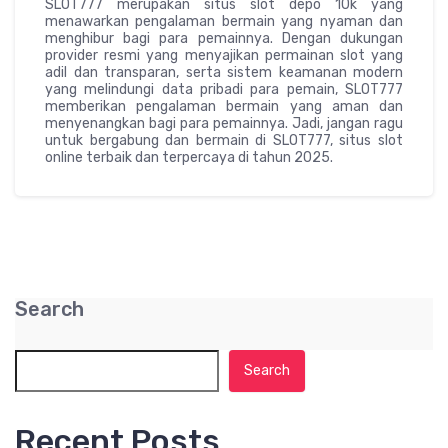
SLOT777 merupakan situs slot depo 10k yang
menawarkan pengalaman bermain yang nyaman dan
menghibur bagi para pemainnya. Dengan dukungan
provider resmi yang menyajikan permainan slot yang
adil dan transparan, serta sistem keamanan modern
yang melindungi data pribadi para pemain, SLOT777
memberikan pengalaman bermain yang aman dan
menyenangkan bagi para pemainnya. Jadi, jangan ragu
untuk bergabung dan bermain di SLOT777, situs slot
online terbaik dan terpercaya di tahun 2025.
Search
Search
Recent Posts