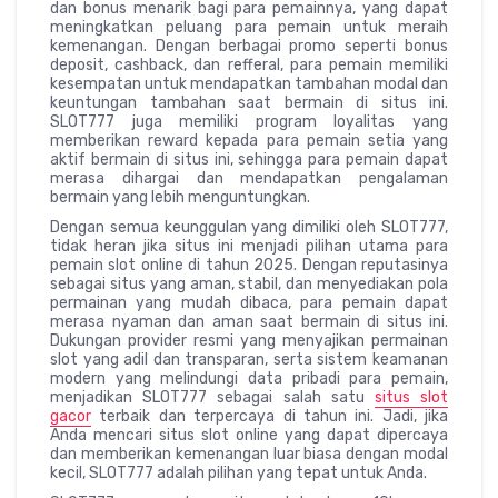
dan bonus menarik bagi para pemainnya, yang dapat
meningkatkan peluang para pemain untuk meraih
kemenangan. Dengan berbagai promo seperti bonus
deposit, cashback, dan refferal, para pemain memiliki
kesempatan untuk mendapatkan tambahan modal dan
keuntungan tambahan saat bermain di situs ini.
SLOT777 juga memiliki program loyalitas yang
memberikan reward kepada para pemain setia yang
aktif bermain di situs ini, sehingga para pemain dapat
merasa dihargai dan mendapatkan pengalaman
bermain yang lebih menguntungkan.
Dengan semua keunggulan yang dimiliki oleh SLOT777,
tidak heran jika situs ini menjadi pilihan utama para
pemain slot online di tahun 2025. Dengan reputasinya
sebagai situs yang aman, stabil, dan menyediakan pola
permainan yang mudah dibaca, para pemain dapat
merasa nyaman dan aman saat bermain di situs ini.
Dukungan provider resmi yang menyajikan permainan
slot yang adil dan transparan, serta sistem keamanan
modern yang melindungi data pribadi para pemain,
menjadikan SLOT777 sebagai salah satu
situs slot
gacor
terbaik dan terpercaya di tahun ini. Jadi, jika
Anda mencari situs slot online yang dapat dipercaya
dan memberikan kemenangan luar biasa dengan modal
kecil, SLOT777 adalah pilihan yang tepat untuk Anda.