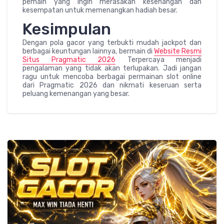
pemain yang ingin merasakan kesenangan dan
kesempatan untuk memenangkan hadiah besar.
Kesimpulan
Dengan pola gacor yang terbukti mudah jackpot dan
berbagai keuntungan lainnya, bermain di
Website Resmi
Situs Pragmatic 2026
Terpercaya menjadi
pengalaman yang tidak akan terlupakan. Jadi jangan
ragu untuk mencoba berbagai permainan slot online
dari Pragmatic 2026 dan nikmati keseruan serta
peluang kemenangan yang besar.