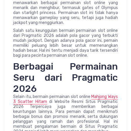
menawarkan berbagai permainan slot online yang
menarik dan menghibur, termasuk gates of Olympus
dan starlight princess. Permainan slot ini tidak hanya
menawarkan gameplay yang seru, tetapi juga hadiah
jackpot yang menggiurkan.
Salah satu keunggulan bermain permainan slot online
dari Pragmatic 2026 adalah pola gacor yang terbukti
mudah jackpot. Dengan adanya pola gacor ini, pemain
memiliki peluang lebih besar untuk memenangkan
hadiah besar. Hal ini tentu menjadi daya tarik tersendiri
bagi para pecinta permainan slot online.
Berbagai Permainan
Seru dari Pragmatic
2026
Selain itu, bermain permainan slot online
Mahjong Ways
3 Scatter Hitam
di Website Resmi Situs Pragmatic
2026 Terpercaya juga memberikan berbagai
keuntungan lainnya. Para pemain dapat menikmati
berbagai bonus dan promosi menarik, serta dukungan
pelanggan yang ramah dan profesional. Hal ini
membuat pengalaman bermain di Situs Pragmatic