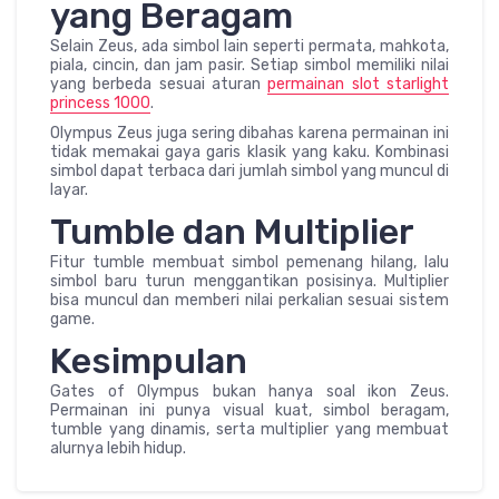
yang Beragam
Selain Zeus, ada simbol lain seperti permata, mahkota,
piala, cincin, dan jam pasir. Setiap simbol memiliki nilai
yang berbeda sesuai aturan
permainan slot starlight
princess 1000
.
Olympus Zeus juga sering dibahas karena permainan ini
tidak memakai gaya garis klasik yang kaku. Kombinasi
simbol dapat terbaca dari jumlah simbol yang muncul di
layar.
Tumble dan Multiplier
Fitur tumble membuat simbol pemenang hilang, lalu
simbol baru turun menggantikan posisinya. Multiplier
bisa muncul dan memberi nilai perkalian sesuai sistem
game.
Kesimpulan
Gates of Olympus bukan hanya soal ikon Zeus.
Permainan ini punya visual kuat, simbol beragam,
tumble yang dinamis, serta multiplier yang membuat
alurnya lebih hidup.