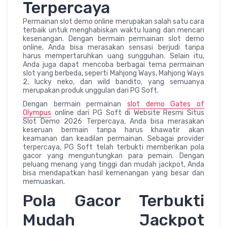
Terpercaya
Permainan slot demo online merupakan salah satu cara
terbaik untuk menghabiskan waktu luang dan mencari
kesenangan. Dengan bermain permainan slot demo
online, Anda bisa merasakan sensasi berjudi tanpa
harus mempertaruhkan uang sungguhan. Selain itu,
Anda juga dapat mencoba berbagai tema permainan
slot yang berbeda, seperti Mahjong Ways, Mahjong Ways
2, lucky neko, dan wild bandito, yang semuanya
merupakan produk unggulan dari PG Soft.
Dengan bermain permainan
slot demo Gates of
Olympus
online dari PG Soft di Website Resmi Situs
Slot Demo 2026 Terpercaya, Anda bisa merasakan
keseruan bermain tanpa harus khawatir akan
keamanan dan keadilan permainan. Sebagai provider
terpercaya, PG Soft telah terbukti memberikan pola
gacor yang menguntungkan para pemain. Dengan
peluang menang yang tinggi dan mudah jackpot, Anda
bisa mendapatkan hasil kemenangan yang besar dan
memuaskan.
Pola Gacor Terbukti
Mudah Jackpot