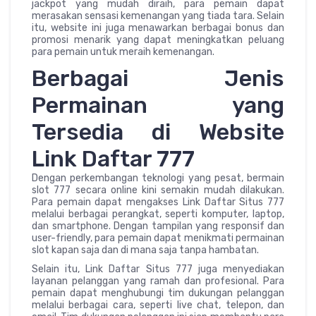
jackpot yang mudah diraih, para pemain dapat
merasakan sensasi kemenangan yang tiada tara. Selain
itu, website ini juga menawarkan berbagai bonus dan
promosi menarik yang dapat meningkatkan peluang
para pemain untuk meraih kemenangan.
Berbagai Jenis
Permainan yang
Tersedia di Website
Link Daftar 777
Dengan perkembangan teknologi yang pesat, bermain
slot 777 secara online kini semakin mudah dilakukan.
Para pemain dapat mengakses Link Daftar Situs 777
melalui berbagai perangkat, seperti komputer, laptop,
dan smartphone. Dengan tampilan yang responsif dan
user-friendly, para pemain dapat menikmati permainan
slot kapan saja dan di mana saja tanpa hambatan.
Selain itu, Link Daftar Situs 777 juga menyediakan
layanan pelanggan yang ramah dan profesional. Para
pemain dapat menghubungi tim dukungan pelanggan
melalui berbagai cara, seperti live chat, telepon, dan