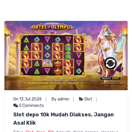
On 13 Jul 2026
By admin
Slot
0 Comments
Slot depo 10k Mudah Diakses, Jangan
Asal Klik