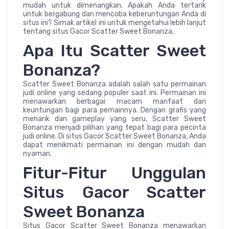
mudah untuk dimenangkan. Apakah Anda tertarik
untuk bergabung dan mencoba keberuntungan Anda di
situs ini? Simak artikel ini untuk mengetahui lebih lanjut
tentang situs Gacor Scatter Sweet Bonanza.
Apa Itu Scatter Sweet
Bonanza?
Scatter Sweet Bonanza adalah salah satu permainan
judi online yang sedang populer saat ini. Permainan ini
menawarkan berbagai macam manfaat dan
keuntungan bagi para pemainnya. Dengan grafis yang
menarik dan gameplay yang seru, Scatter Sweet
Bonanza menjadi pilihan yang tepat bagi para pecinta
judi online. Di situs Gacor Scatter Sweet Bonanza, Anda
dapat menikmati permainan ini dengan mudah dan
nyaman.
Fitur-Fitur Unggulan
Situs Gacor Scatter
Sweet Bonanza
Situs Gacor Scatter Sweet Bonanza menawarkan