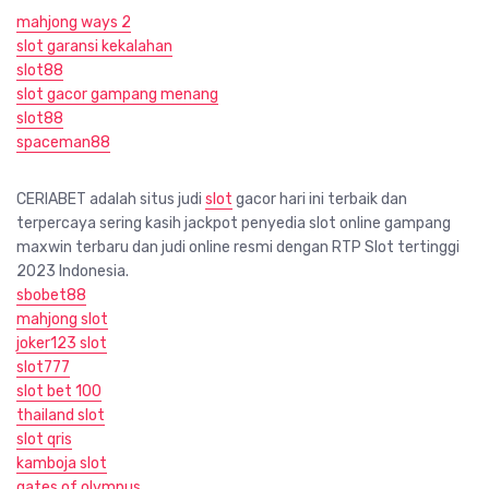
mahjong ways 2
slot garansi kekalahan
slot88
slot gacor gampang menang
slot88
spaceman88
CERIABET adalah situs judi
slot
gacor hari ini terbaik dan
terpercaya sering kasih jackpot penyedia slot online gampang
maxwin terbaru dan judi online resmi dengan RTP Slot tertinggi
2023 Indonesia.
sbobet88
mahjong slot
joker123 slot
slot777
slot bet 100
thailand slot
slot qris
kamboja slot
gates of olympus