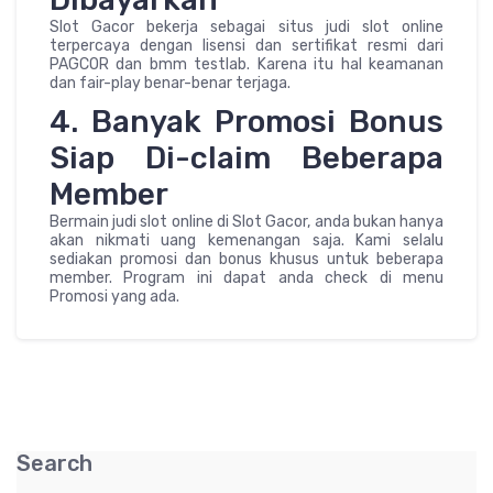
Slot Gacor bekerja sebagai situs judi slot online
terpercaya dengan lisensi dan sertifikat resmi dari
PAGCOR dan bmm testlab. Karena itu hal keamanan
dan fair-play benar-benar terjaga.
4. Banyak Promosi Bonus
Siap Di-claim Beberapa
Member
Bermain judi slot online di Slot Gacor, anda bukan hanya
akan nikmati uang kemenangan saja. Kami selalu
sediakan promosi dan bonus khusus untuk beberapa
member. Program ini dapat anda check di menu
Promosi yang ada.
Search