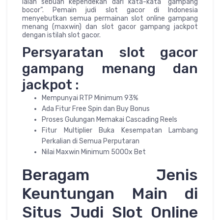
ialah sebuah kependekan dari kata-kata “gampang
bocor”. Pemain judi slot gacor di Indonesia
menyebutkan semua permainan slot online gampang
menang (maxwin) dan slot gacor gampang jackpot
dengan istilah slot gacor.
Persyaratan slot gacor
gampang menang dan
jackpot :
Mempunyai RTP Minimum 93%
Ada Fitur Free Spin dan Buy Bonus
Proses Gulungan Memakai Cascading Reels
Fitur Multiplier Buka Kesempatan Lambang
Perkalian di Semua Perputaran
Nilai Maxwin Minimum 5000x Bet
Beragam Jenis
Keuntungan Main di
Situs Judi Slot Online