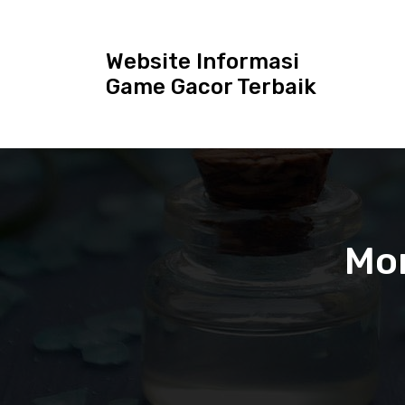
S
k
i
Website Informasi
p
Game Gacor Terbaik
t
o
c
o
n
t
e
n
Mon
t