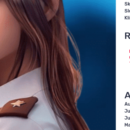
Sk
Sl
Kl
R
A
Au
Ju
Ju
Ma