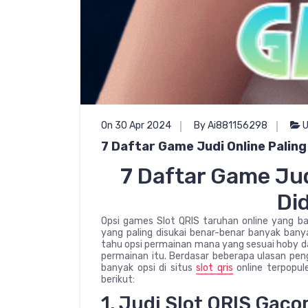
On 30 Apr 2024
By Ai881156298
U
7 Daftar Game Judi Online Paling 
7 Daftar Game Jud
Did
Opsi games Slot QRIS taruhan online yang 
yang paling disukai benar-benar banyak banya
tahu opsi permainan mana yang sesuai hoby d
permainan itu. Berdasar beberapa ulasan pe
banyak opsi di situs
slot qris
online terpopul
berikut:
1. Judi Slot QRIS Gaco