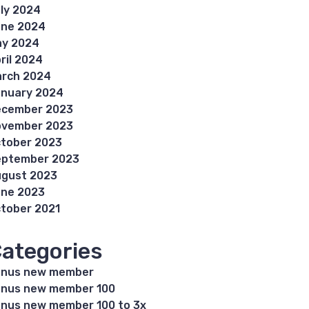
ly 2024
ne 2024
y 2024
ril 2024
rch 2024
nuary 2024
ecember 2023
ovember 2023
tober 2023
eptember 2023
gust 2023
ne 2023
tober 2021
ategories
onus new member
nus new member 100
nus new member 100 to 3x