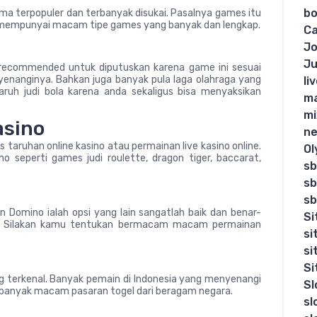
bo
tama terpopuler dan terbanyak disukai. Pasalnya games itu
 mempunyai macam tipe games yang banyak dan lengkap.
Ca
Jo
Ju
a recommended untuk diputuskan karena game ini sesuai
enanginya. Bahkan juga banyak pula laga olahraga yang
li
taruh judi bola karena anda sekaligus bisa menyaksikan
ma
mi
asino
n
 taruhan online kasino atau permainan live kasino online.
Ol
no seperti games judi roulette, dragon tiger, baccarat,
sb
sb
s
an Domino ialah opsi yang lain sangatlah baik dan benar-
Si
. Silakan kamu tentukan bermacam macam permainan
si
si
Si
yang terkenal. Banyak pemain di Indonesia yang menyenangi
Sl
na banyak macam pasaran togel dari beragam negara.
sl