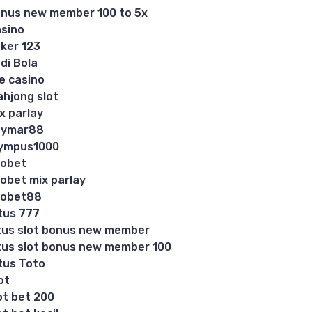
nus new member 100 to 5x
sino
ker 123
di Bola
ve casino
hjong slot
x parlay
eymar88
ympus1000
obet
obet mix parlay
bobet88
tus 777
tus slot bonus new member
tus slot bonus new member 100
tus Toto
ot
ot bet 200