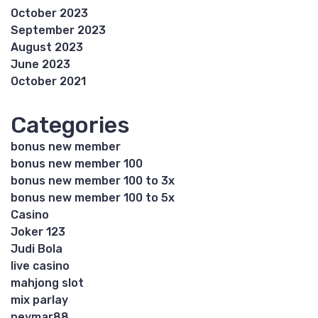
October 2023
September 2023
August 2023
June 2023
October 2021
Categories
bonus new member
bonus new member 100
bonus new member 100 to 3x
bonus new member 100 to 5x
Casino
Joker 123
Judi Bola
live casino
mahjong slot
mix parlay
neymar88