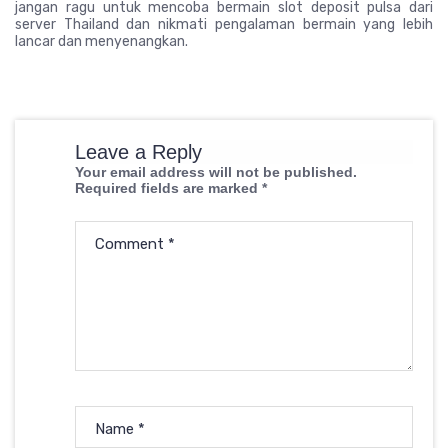
jangan ragu untuk mencoba bermain slot deposit pulsa dari
server Thailand dan nikmati pengalaman bermain yang lebih
lancar dan menyenangkan.
Leave a Reply
Your email address will not be published.
Required fields are marked
*
Comment
*
Name
*