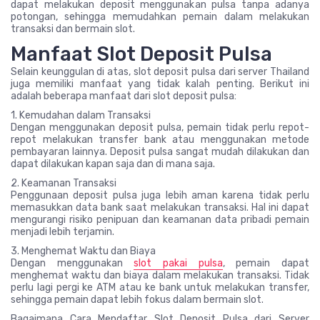
dapat melakukan deposit menggunakan pulsa tanpa adanya
potongan, sehingga memudahkan pemain dalam melakukan
transaksi dan bermain slot.
Manfaat Slot Deposit Pulsa
Selain keunggulan di atas, slot deposit pulsa dari server Thailand
juga memiliki manfaat yang tidak kalah penting. Berikut ini
adalah beberapa manfaat dari slot deposit pulsa:
1. Kemudahan dalam Transaksi
Dengan menggunakan deposit pulsa, pemain tidak perlu repot-
repot melakukan transfer bank atau menggunakan metode
pembayaran lainnya. Deposit pulsa sangat mudah dilakukan dan
dapat dilakukan kapan saja dan di mana saja.
2. Keamanan Transaksi
Penggunaan deposit pulsa juga lebih aman karena tidak perlu
memasukkan data bank saat melakukan transaksi. Hal ini dapat
mengurangi risiko penipuan dan keamanan data pribadi pemain
menjadi lebih terjamin.
3. Menghemat Waktu dan Biaya
Dengan menggunakan
slot pakai pulsa
, pemain dapat
menghemat waktu dan biaya dalam melakukan transaksi. Tidak
perlu lagi pergi ke ATM atau ke bank untuk melakukan transfer,
sehingga pemain dapat lebih fokus dalam bermain slot.
Bagaimana Cara Mendaftar Slot Deposit Pulsa dari Server