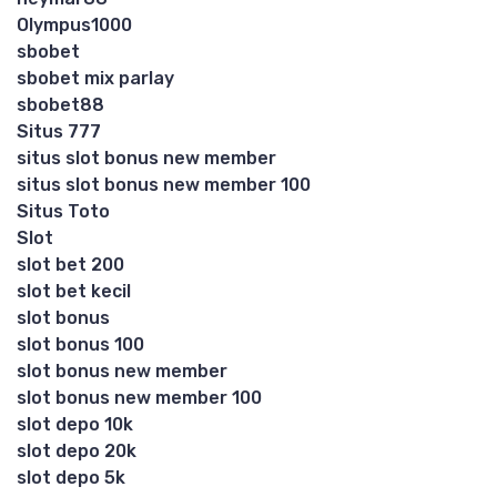
Olympus1000
sbobet
sbobet mix parlay
sbobet88
Situs 777
situs slot bonus new member
situs slot bonus new member 100
Situs Toto
Slot
slot bet 200
slot bet kecil
slot bonus
slot bonus 100
slot bonus new member
slot bonus new member 100
slot depo 10k
slot depo 20k
slot depo 5k