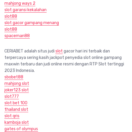
mahjong ways 2
slot garansi kekalahan
slot88
slot gacor gampang menang
slot88
spaceman88
CERIABET adalah situs judi
slot
gacor hari ini terbaik dan
terpercaya sering kasih jackpot penyedia slot online gampang
maxwin terbaru dan judi online resmi dengan RTP Slot tertinggi
2023 Indonesia.
sbobet88
mahjong slot
joker123 slot
slot777
slot bet 100
thailand slot
slot qris
kamboja slot
gates of olympus