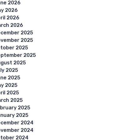
ne 2026
y 2026
ril 2026
rch 2026
ecember 2025
ovember 2025
tober 2025
eptember 2025
gust 2025
ly 2025
ne 2025
y 2025
ril 2025
rch 2025
bruary 2025
nuary 2025
ecember 2024
ovember 2024
tober 2024