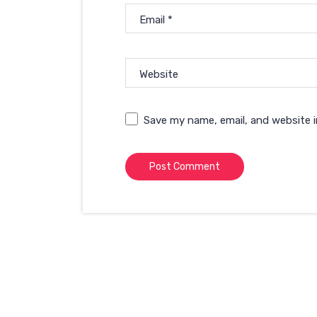
Email
*
Website
Save my name, email, and website i