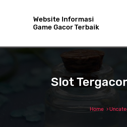
S
k
i
Website Informasi
p
Game Gacor Terbaik
t
o
c
o
n
t
e
n
Slot Tergaco
t
Home
Uncate