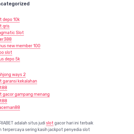
categorized
ot depo 10k
t qris
agmatic Slot
ker388
nus new member 100
po slot
tus depo 5k
hjong ways 2
ot garansi kekalahan
ot88
ot gacor gampang menang
ot88
aceman88
RIABET adalah situs judi
slot
gacor hari ini terbaik
n terpercaya sering kasih jackpot penyedia slot