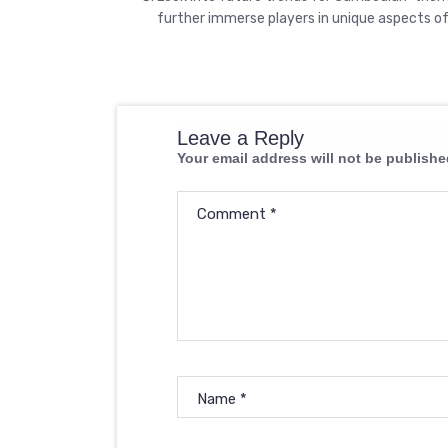
further immerse players in unique aspects o
Leave a Reply
Your email address will not be publishe
Comment
*
Name
*