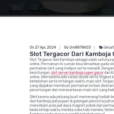
On 27 Apr, 2024
By Urn8878603
Uncat
Slot Tergacor Dari Kamboja
Slot Tergacor dari Kamboja sebagai salah satunya p
online. Permainan ini cuman bisa dimainkan pada sl
permainan slot yang melipur serta menarik. Dengan
keuntungan,
slot server kamboja super gacor
dari K
online. Oleh karena ada varian obyek serta tingkat 
kehebohan serta rintangan waktu main slot Tergacor
yang dijajakan membuat permainan ini kian disenan
peruntungan dan merasai kesan main slot yang heb
Oleh karena ada peluang buat memenangi hadiah bes
dari Kamboja jadi pujaan di golongan pencinta judi 
mencekam pula jadi daya magnet pokok dari permai
beda setiap waktu mereka coba hoki mereka. Sehing