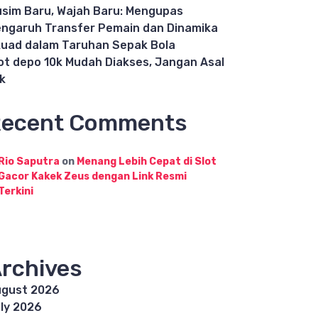
sim Baru, Wajah Baru: Mengupas
ngaruh Transfer Pemain dan Dinamika
uad dalam Taruhan Sepak Bola
ot depo 10k Mudah Diakses, Jangan Asal
ik
ecent Comments
Rio Saputra
on
Menang Lebih Cepat di Slot
Gacor Kakek Zeus dengan Link Resmi
Terkini
rchives
gust 2026
ly 2026