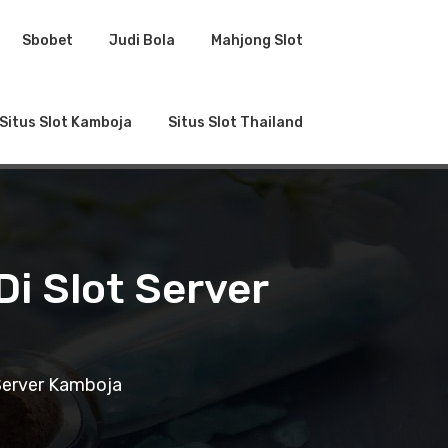
Sbobet
Judi Bola
Mahjong Slot
Situs Slot Kamboja
Situs Slot Thailand
i Slot Server
Server Kamboja