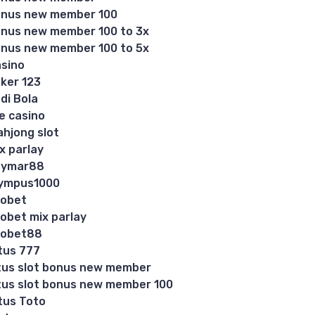
nus new member 100
nus new member 100 to 3x
nus new member 100 to 5x
sino
ker 123
di Bola
ve casino
hjong slot
x parlay
eymar88
ympus1000
obet
obet mix parlay
bobet88
tus 777
tus slot bonus new member
tus slot bonus new member 100
tus Toto