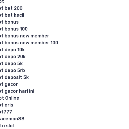
ot
ot bet 200
ot bet kecil
ot bonus
ot bonus 100
ot bonus new member
ot bonus new member 100
ot depo 10k
ot depo 20k
ot depo 5k
ot depo 5rb
ot deposit 5k
ot gacor
ot gacor hari ini
ot Online
ot qris
ot777
paceman88
to slot