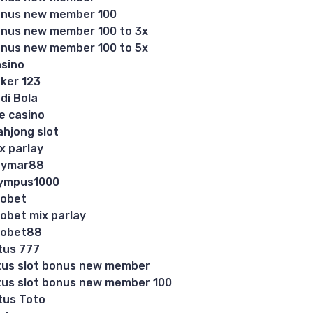
nus new member 100
nus new member 100 to 3x
nus new member 100 to 5x
sino
ker 123
di Bola
ve casino
hjong slot
x parlay
eymar88
ympus1000
obet
obet mix parlay
bobet88
tus 777
tus slot bonus new member
tus slot bonus new member 100
tus Toto