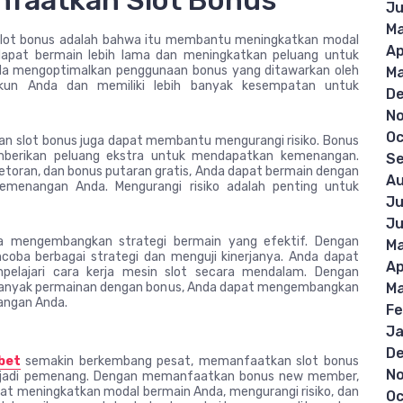
anfaatkan Slot Bonus
Ju
Ma
lot bonus adalah bahwa itu membantu meningkatkan modal
Ap
dapat bermain lebih lama dan meningkatkan peluang untuk
nda mengoptimalkan penggunaan bonus yang ditawarkan oleh
Ma
akun Anda dan memiliki lebih banyak kesempatan untuk
D
N
Oc
n slot bonus juga dapat membantu mengurangi risiko. Bonus
mberikan peluang ekstra untuk mendapatkan kemenangan.
S
oran, dan bonus putaran gratis, Anda dapat bermain dengan
Au
 kemenangan Anda. Mengurangi risiko adalah penting untuk
Ju
Ju
 mengembangkan strategi bermain yang efektif. Dengan
Ma
oba berbagai strategi dan menguji kinerjanya. Anda dapat
Ap
elajari cara kerja mesin slot secara mendalam. Dengan
 banyak permainan dengan bonus, Anda dapat mengembangkan
Ma
angan Anda.
Fe
Ja
D
bet
semakin berkembang pesat, memanfaatkan slot bonus
N
adi pemenang. Dengan memanfaatkan bonus new member,
pat meningkatkan modal bermain Anda, mengurangi risiko, dan
Oc