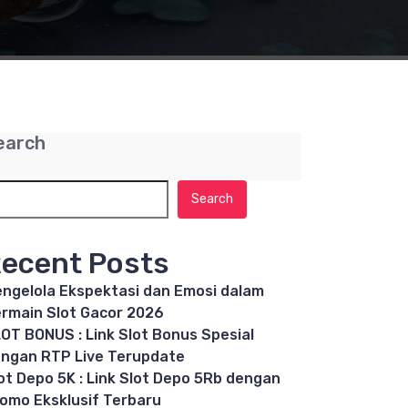
earch
Search
ecent Posts
ngelola Ekspektasi dan Emosi dalam
rmain Slot Gacor 2026
OT BONUS : Link Slot Bonus Spesial
ngan RTP Live Terupdate
ot Depo 5K : Link Slot Depo 5Rb dengan
omo Eksklusif Terbaru