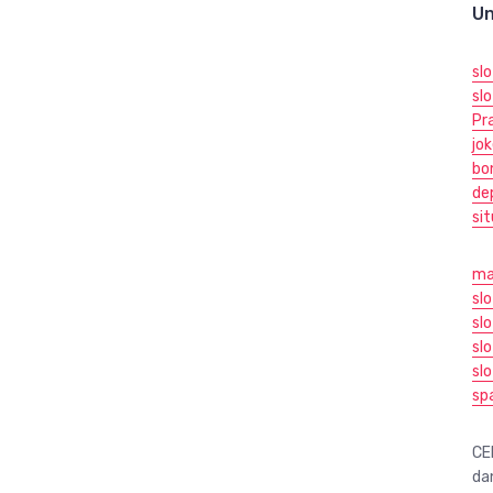
Un
sl
slo
Pr
jo
bo
de
si
ma
sl
sl
sl
sl
sp
CE
da