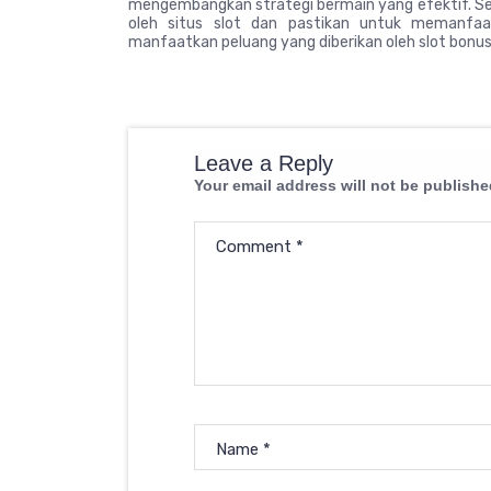
mengembangkan strategi bermain yang efektif. Sel
oleh situs slot dan pastikan untuk memanfaa
manfaatkan peluang yang diberikan oleh slot bonu
Leave a Reply
Your email address will not be publishe
Comment
*
Name
*