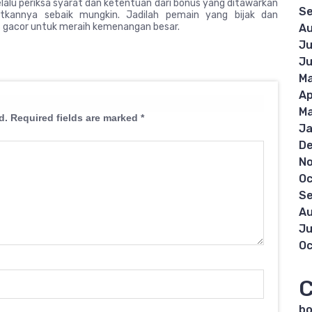
alu periksa syarat dan ketentuan dari bonus yang ditawarkan
S
tkannya sebaik mungkin. Jadilah pemain yang bijak dan
s gacor untuk meraih kemenangan besar.
Au
Ju
Ju
Ma
Ap
Ma
d.
Required fields are marked
*
Ja
D
N
Oc
S
Au
Ju
Oc
C
b