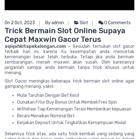
On 2 Oct, 2023
By admin
Slot
0 Comments
Trick Bermain Slot Online Supaya
Cepat Maxwin Gacor Terus
aqiqahkitapekalongan.com –
Sesudah temukan slot gacor
terbaik hari ini, karena itu kesempatan anda mencetak
kemenangan besar telah terbuka. Tetapi jika anda bermain
sembarangan, meraih maxwin akan susah. Oleh karenanya
janganlah sampai anda bermain tanpa trick khusus untuk
menang.
Slot Gacor meringkas beberapa trick bermain slot online agar
gampang menang, yakni :
Mulai Taruhan Dengan Bet Kecil
Gunakan Fitur Buy Bonus Untuk Membeli Fres Spin
Withdraw Tiap Kemenangan Terasi Memberikan kepuasan
Berani Menaikan Nominal Bet
Kerjakan Deposit Untuk Tingkatkan Kemampuan Modal
Selainnya trick atas, ada satu trick kembali yang sedang yang