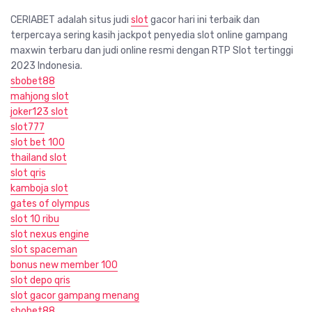
CERIABET adalah situs judi
slot
gacor hari ini terbaik dan
terpercaya sering kasih jackpot penyedia slot online gampang
maxwin terbaru dan judi online resmi dengan RTP Slot tertinggi
2023 Indonesia.
sbobet88
mahjong slot
joker123 slot
slot777
slot bet 100
thailand slot
slot qris
kamboja slot
gates of olympus
slot 10 ribu
slot nexus engine
slot spaceman
bonus new member 100
slot depo qris
slot gacor gampang menang
sbobet88