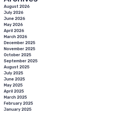
August 2026
July 2026
June 2026
May 2026
April 2026
March 2026
December 2025
November 2025
October 2025
September 2025
August 2025
July 2025
June 2025
May 2025
April 2025
March 2025
February 2025
January 2025