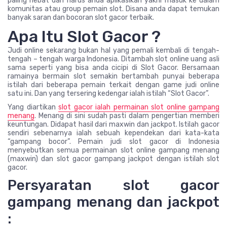
paling hebat dan harus anda aplikasikan yakni masuk ke dalam
komunitas atau group pemain slot. Disana anda dapat temukan
banyak saran dan bocoran slot gacor terbaik.
Apa Itu Slot Gacor ?
Judi online sekarang bukan hal yang pemali kembali di tengah-
tengah – tengah warga Indonesia. Ditambah slot online uang asli
sama seperti yang bisa anda cicipi di Slot Gacor. Bersamaan
ramainya bermain slot semakin bertambah punyai beberapa
istilah dari beberapa pemain terkait dengan game judi online
satu ini. Dan yang tersering kedengar ialah istilah “Slot Gacor”.
Yang diartikan
slot gacor ialah permainan slot online gampang
menang
. Menang di sini sudah pasti dalam pengertian memberi
keuntungan. Didapat hasil dari maxwin dan jackpot. Istilah gacor
sendiri sebenarnya ialah sebuah kependekan dari kata-kata
“gampang bocor”. Pemain judi slot gacor di Indonesia
menyebutkan semua permainan slot online gampang menang
(maxwin) dan slot gacor gampang jackpot dengan istilah slot
gacor.
Persyaratan slot gacor
gampang menang dan jackpot
: