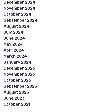
December 2024
November 2024
October 2024
September 2024
August 2024
July 2024
June 2024
May 2024
April 2024
March 2024
January 2024
December 2023
November 2023
October 2023
September 2023
August 2023
June 2023
October 2021