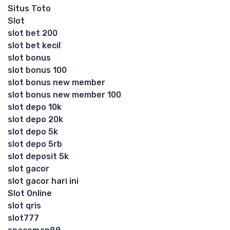
Situs Toto
Slot
slot bet 200
slot bet kecil
slot bonus
slot bonus 100
slot bonus new member
slot bonus new member 100
slot depo 10k
slot depo 20k
slot depo 5k
slot depo 5rb
slot deposit 5k
slot gacor
slot gacor hari ini
Slot Online
slot qris
slot777