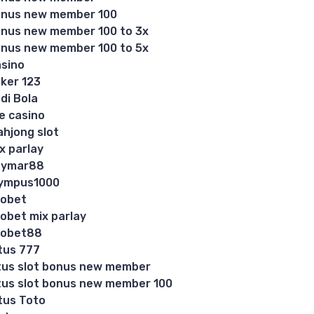
nus new member 100
nus new member 100 to 3x
nus new member 100 to 5x
sino
ker 123
di Bola
ve casino
hjong slot
x parlay
eymar88
ympus1000
obet
obet mix parlay
bobet88
tus 777
tus slot bonus new member
tus slot bonus new member 100
tus Toto