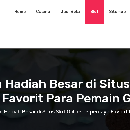
Home
Casino
Judi Bola
Slot
Sitemap
Hadiah Besar di Situs 
 Favorit Para Pemain 
 Hadiah Besar di Situs Slot Online Terpercaya Favorit