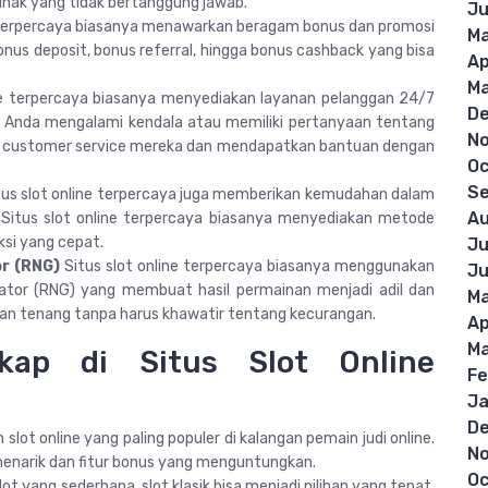
ihak yang tidak bertanggung jawab.
Ju
e terpercaya biasanya menawarkan beragam bonus dan promosi
Ma
onus deposit, bonus referral, hingga bonus cashback yang bisa
Ap
Ma
ne terpercaya biasanya menyediakan layanan pelanggan 24/7
D
a Anda mengalami kendala atau memiliki pertanyaan tentang
N
i customer service mereka dan mendapatkan bantuan dengan
Oc
S
itus slot online terpercaya juga memberikan kemudahan dalam
Au
 Situs slot online terpercaya biasanya menyediakan metode
si yang cepat.
Ju
or (RNG)
Situs slot online terpercaya biasanya menggunakan
Ju
ator (RNG) yang membuat hasil permainan menjadi adil dan
Ma
gan tenang tanpa harus khawatir tentang kecurangan.
Ap
Ma
gkap di Situs Slot Online
Fe
Ja
D
 slot online yang paling populer di kalangan pemain judi online.
N
 menarik dan fitur bonus yang menguntungkan.
Oc
t yang sederhana, slot klasik bisa menjadi pilihan yang tepat.