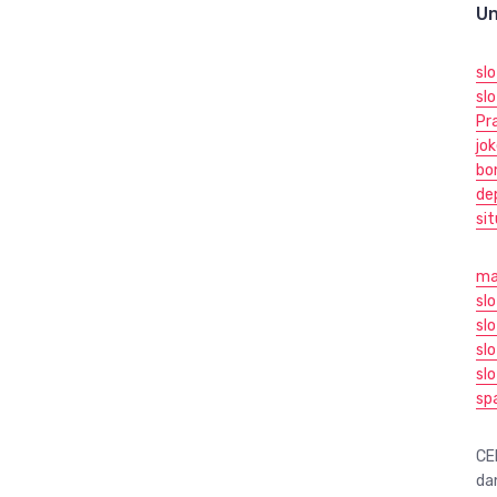
Un
sl
slo
Pr
jo
bo
de
si
ma
sl
sl
sl
sl
sp
CE
da