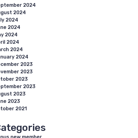
eptember 2024
gust 2024
ly 2024
ne 2024
y 2024
ril 2024
rch 2024
nuary 2024
ecember 2023
ovember 2023
tober 2023
eptember 2023
gust 2023
ne 2023
tober 2021
ategories
onus new member