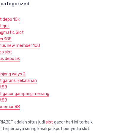
categorized
ot depo 10k
t qris
agmatic Slot
ker388
nus new member 100
po slot
tus depo 5k
hjong ways 2
ot garansi kekalahan
ot88
ot gacor gampang menang
ot88
aceman88
RIABET adalah situs judi
slot
gacor hari ini terbaik
n terpercaya sering kasih jackpot penyedia slot