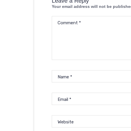
Leave a Reply
Your email address will not be publishe
Comment
*
Name
*
Email
*
Website