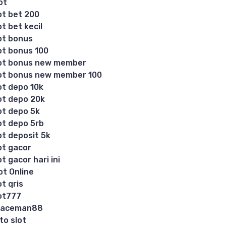
ot
ot bet 200
ot bet kecil
ot bonus
ot bonus 100
ot bonus new member
ot bonus new member 100
ot depo 10k
ot depo 20k
ot depo 5k
ot depo 5rb
ot deposit 5k
ot gacor
ot gacor hari ini
ot Online
ot qris
ot777
paceman88
to slot