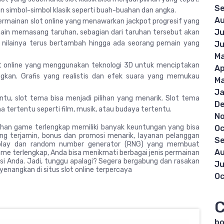
S
dan simbol-simbol klasik seperti buah-buahan dan angka.
Au
 permainan slot online yang menawarkan jackpot progresif yang
Ju
emain memasang taruhan, sebagian dari taruhan tersebut akan
a nilainya terus bertambah hingga ada seorang pemain yang
Ju
Ma
ot online yang menggunakan teknologi 3D untuk menciptakan
Ap
kan. Grafis yang realistis dan efek suara yang memukau
Ma
Ja
tu, slot tema bisa menjadi pilihan yang menarik. Slot tema
D
 tertentu seperti film, musik, atau budaya tertentu.
N
ilihan game terlengkap memiliki banyak keuntungan yang bisa
Oc
ang terjamin, bonus dan promosi menarik, layanan pelanggan
S
r play dan random number generator (RNG) yang membuat
Au
 game terlengkap, Anda bisa menikmati berbagai jenis permainan
nsi Anda. Jadi, tunggu apalagi? Segera bergabung dan rasakan
Ju
enangkan di situs slot online terpercaya
Oc
C
b