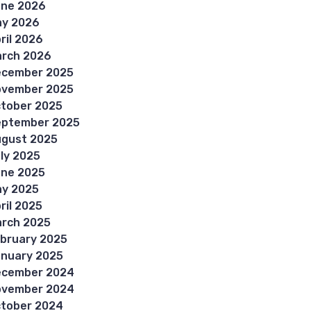
ne 2026
y 2026
ril 2026
rch 2026
ecember 2025
ovember 2025
tober 2025
eptember 2025
gust 2025
ly 2025
ne 2025
y 2025
ril 2025
rch 2025
bruary 2025
nuary 2025
ecember 2024
ovember 2024
tober 2024