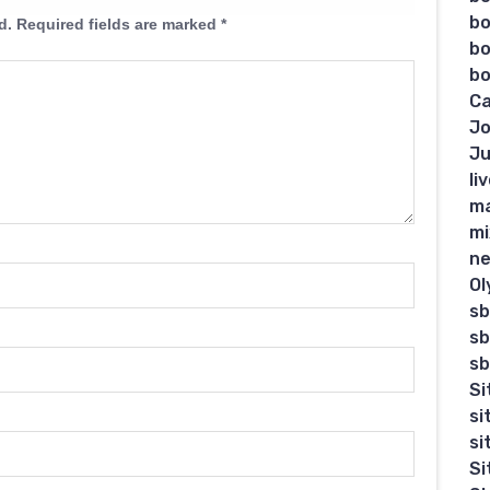
bo
d.
Required fields are marked
*
bo
bo
Ca
Jo
Ju
li
ma
mi
n
Ol
sb
sb
s
Si
si
si
Si