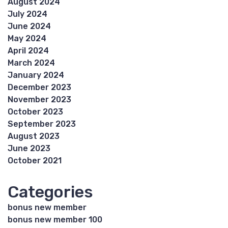
August 2024
July 2024
June 2024
May 2024
April 2024
March 2024
January 2024
December 2023
November 2023
October 2023
September 2023
August 2023
June 2023
October 2021
Categories
bonus new member
bonus new member 100