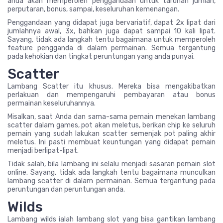
anda akan memperoleh penggandaan untuk taruhan jumlah,
perputaran, bonus, sampai, keseluruhan kemenangan.
Penggandaan yang didapat juga bervariatif, dapat 2x lipat dari
jumlahnya awal, 3x, bahkan juga dapat sampai 10 kali lipat.
Sayang, tidak ada langkah tentu bagaimana untuk memperoleh
feature pengganda di dalam permainan. Semua tergantung
pada kehokian dan tingkat peruntungan yang anda punyai.
Scatter
Lambang Scatter itu khusus. Mereka bisa mengakibatkan
perlakuan dan mempengaruhi pembayaran atau bonus
permainan keseluruhannya.
Misalkan, saat Anda dan sama-sama pemain menekan lambang
scatter dalam games, pot akan meletus, berikan chip ke seluruh
pemain yang sudah lakukan scatter semenjak pot paling akhir
meletus. Ini pasti membuat keuntungan yang didapat pemain
menjadi berlipat-lipat.
Tidak salah, bila lambang ini selalu menjadi sasaran pemain slot
online. Sayang, tidak ada langkah tentu bagaimana munculkan
lambang scatter di dalam permainan. Semua tergantung pada
peruntungan dan peruntungan anda.
Wilds
Lambang wilds ialah lambang slot yang bisa gantikan lambang