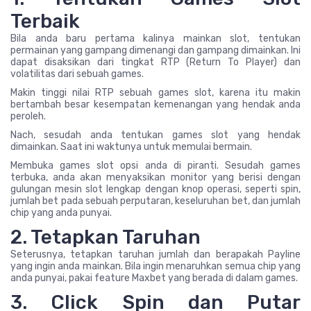
Terbaik
Bila anda baru pertama kalinya mainkan slot, tentukan
permainan yang gampang dimenangi dan gampang dimainkan. Ini
dapat disaksikan dari tingkat RTP (Return To Player) dan
volatilitas dari sebuah games.
Makin tinggi nilai RTP sebuah games slot, karena itu makin
bertambah besar kesempatan kemenangan yang hendak anda
peroleh.
Nach, sesudah anda tentukan games slot yang hendak
dimainkan. Saat ini waktunya untuk memulai bermain.
Membuka games slot opsi anda di piranti. Sesudah games
terbuka, anda akan menyaksikan monitor yang berisi dengan
gulungan mesin slot lengkap dengan knop operasi, seperti spin,
jumlah bet pada sebuah perputaran, keseluruhan bet, dan jumlah
chip yang anda punyai.
2. Tetapkan Taruhan
Seterusnya, tetapkan taruhan jumlah dan berapakah Payline
yang ingin anda mainkan. Bila ingin menaruhkan semua chip yang
anda punyai, pakai feature Maxbet yang berada di dalam games.
3. Click Spin dan Putar