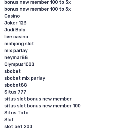
bonus new member 100 to 3x
bonus new member 100 to 5x
Casino
Joker 123
Judi Bola
live casino
mahjong slot
mix parlay
neymar88
Olympus1000
sbobet
sbobet mix parlay
sbobet88
Situs 777
situs slot bonus new member
situs slot bonus new member 100
Situs Toto
Slot
slot bet 200