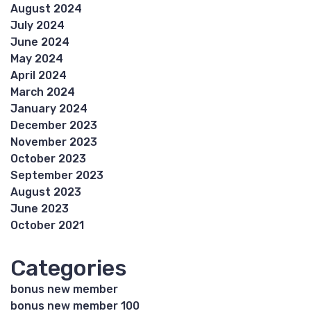
August 2024
July 2024
June 2024
May 2024
April 2024
March 2024
January 2024
December 2023
November 2023
October 2023
September 2023
August 2023
June 2023
October 2021
Categories
bonus new member
bonus new member 100