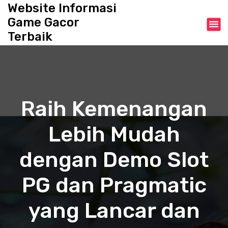
S
Website Informasi
k
Game Gacor
i
Terbaik
p
t
o
c
o
n
Raih Kemenangan
t
e
Lebih Mudah
n
t
dengan Demo Slot
PG dan Pragmatic
yang Lancar dan