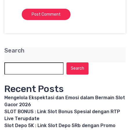
Search
Search
Recent Posts
Mengelola Ekspektasi dan Emosi dalam Bermain Slot
Gacor 2026
SLOT BONUS : Link Slot Bonus Spesial dengan RTP
Live Terupdate
Slot Depo 5K : Link Slot Depo 5Rb dengan Promo