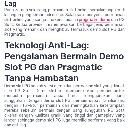
Lag
Pada zaman sekarang, permainan slot online semakin populer di
kalangan penggemar judi online. Salah satu penyedia permainan
slot online yang sangat terkenal adalah
pragmatic demo
dan PG
Soft. Kedua provider ini menawarkan berbagai jenis permainan
slot yang menarik dan menghibur, termasuk demo slot PG dan
Pragmatic.
Teknologi Anti-Lag:
Pengalaman Bermain Demo
Slot PG dan Pragmatic
Tanpa Hambatan
Demo slot PG adalah versi demo dari permainan slot yang dibuat
oleh PG Soft. Demo slot ini memungkinkan pemain untuk
mencoba permainan tanpa harus menggunakan uang
sungguhan. Dengan demo slot PG, pemain dapat familiarisasi
dengan fitur-fitur permainan dan meningkatkan keterampilan
mereka sebelum bermain dengan uang sungguhan. PG Soft
dikenal dengan kualitas grafik yang tinggi dan gameplay yang
lancar, sehingga demo slot PG juga memiliki performa yang baik
dan anti lag.