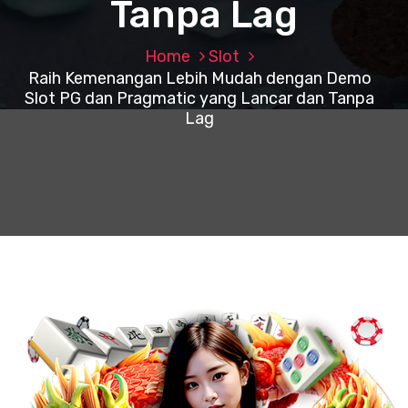
Tanpa Lag
Home
Slot
Raih Kemenangan Lebih Mudah dengan Demo
Slot PG dan Pragmatic yang Lancar dan Tanpa
Lag