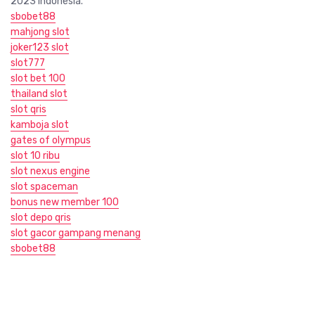
2023 Indonesia.
sbobet88
mahjong slot
joker123 slot
slot777
slot bet 100
thailand slot
slot qris
kamboja slot
gates of olympus
slot 10 ribu
slot nexus engine
slot spaceman
bonus new member 100
slot depo qris
slot gacor gampang menang
sbobet88