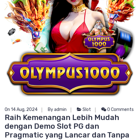
On 14 Aug, 2024
By admin
Slot
0 Comments
Raih Kemenangan Lebih Mudah
dengan Demo Slot PG dan
Pragmatic yang Lancar dan Tanpa