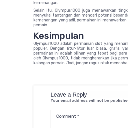
kemenangan.
Selain itu, Olympus1000 juga menawarkan tingk
menyukai tantangan dan mencari potensi besar 
kemenangan yang adil, permainan ini menawarkan
pemain.
Kesimpulan
Olympus1000 adalah permainan slot yang menari
populer. Dengan fitur-fitur luar biasa, graf
permainan ini adalah pilihan yang tepat bagi par
oleh Olympus1000, tidak mengherankan jika perm
kalangan pemain. Jadi, jangan ragu untuk mencoba
Leave a Reply
Your email address will not be publishe
Comment
*