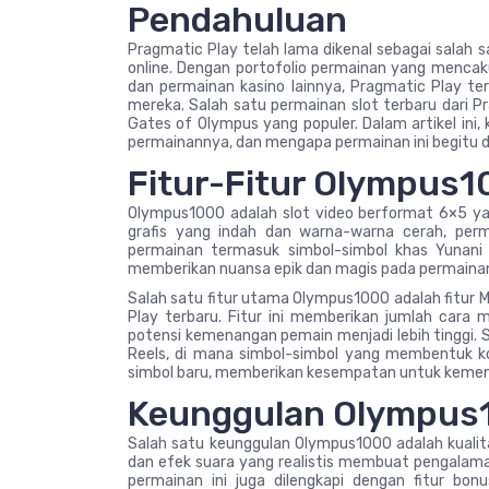
Pendahuluan
Pragmatic Play telah lama dikenal sebagai salah s
online. Dengan portofolio permainan yang mencakup
dan permainan kasino lainnya, Pragmatic Play te
mereka. Salah satu permainan slot terbaru dari
Gates of Olympus yang populer. Dalam artikel ini,
permainannya, dan mengapa permainan ini begitu dis
Fitur-Fitur Olympus
Olympus1000 adalah slot video berformat 6×5 ya
grafis yang indah dan warna-warna cerah, perma
permainan termasuk simbol-simbol khas Yunani 
memberikan nuansa epik dan magis pada permaina
Salah satu fitur utama Olympus1000 adalah fitur 
Play terbaru. Fitur ini memberikan jumlah cara 
potensi kemenangan pemain menjadi lebih tinggi. Se
Reels, di mana simbol-simbol yang membentuk ko
simbol baru, memberikan kesempatan untuk kemen
Keunggulan Olympus
Salah satu keunggulan Olympus1000 adalah kualita
dan efek suara yang realistis membuat pengalama
permainan ini juga dilengkapi dengan fitur bo