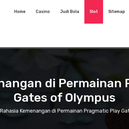
Home
Casino
Judi Bola
Slot
Sitemap
nangan di Permainan P
Gates of Olympus
Rahasia Kemenangan di Permainan Pragmatic Play Ga