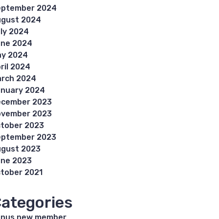
eptember 2024
gust 2024
ly 2024
ne 2024
y 2024
ril 2024
rch 2024
nuary 2024
ecember 2023
ovember 2023
tober 2023
eptember 2023
gust 2023
ne 2023
tober 2021
ategories
onus new member