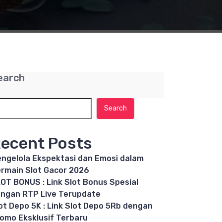
earch
Search
ecent Posts
ngelola Ekspektasi dan Emosi dalam
rmain Slot Gacor 2026
OT BONUS : Link Slot Bonus Spesial
ngan RTP Live Terupdate
ot Depo 5K : Link Slot Depo 5Rb dengan
omo Eksklusif Terbaru