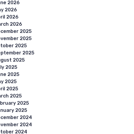
ne 2026
y 2026
ril 2026
rch 2026
ecember 2025
ovember 2025
tober 2025
eptember 2025
gust 2025
ly 2025
ne 2025
y 2025
ril 2025
rch 2025
bruary 2025
nuary 2025
ecember 2024
ovember 2024
tober 2024