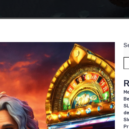
S
R
Me
Be
SL
de
Sl
Pr