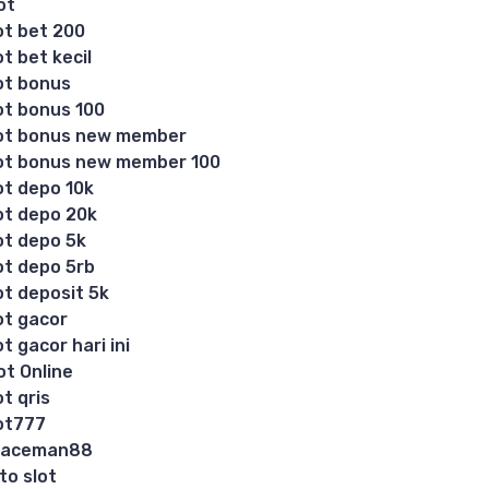
ot
ot bet 200
ot bet kecil
ot bonus
ot bonus 100
ot bonus new member
ot bonus new member 100
ot depo 10k
ot depo 20k
ot depo 5k
ot depo 5rb
ot deposit 5k
ot gacor
ot gacor hari ini
ot Online
ot qris
ot777
paceman88
to slot