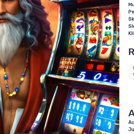
Mu
Pe
Sk
Sl
Kl
R
A
Au
Ju