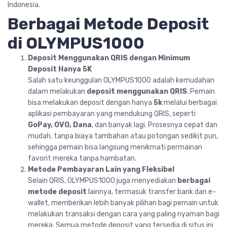
Indonesia.
Berbagai Metode Deposit
di OLYMPUS1000
Deposit Menggunakan QRIS dengan Minimum
Deposit Hanya 5K
Salah satu keunggulan OLYMPUS1000 adalah kemudahan
dalam melakukan
deposit menggunakan QRIS
. Pemain
bisa melakukan deposit dengan hanya
5k
melalui berbagai
aplikasi pembayaran yang mendukung QRIS, seperti
GoPay, OVO, Dana
, dan banyak lagi. Prosesnya cepat dan
mudah, tanpa biaya tambahan atau potongan sedikit pun,
sehingga pemain bisa langsung menikmati permainan
favorit mereka tanpa hambatan.
Metode Pembayaran Lain yang Fleksibel
Selain QRIS, OLYMPUS1000 juga menyediakan
berbagai
metode deposit
lainnya, termasuk transfer bank dan e-
wallet, memberikan lebih banyak pilihan bagi pemain untuk
melakukan transaksi dengan cara yang paling nyaman bagi
mereka. Semua metode deposit yang tersedia di situs ini