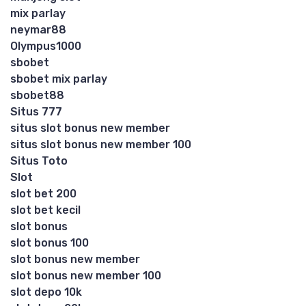
mix parlay
neymar88
Olympus1000
sbobet
sbobet mix parlay
sbobet88
Situs 777
situs slot bonus new member
situs slot bonus new member 100
Situs Toto
Slot
slot bet 200
slot bet kecil
slot bonus
slot bonus 100
slot bonus new member
slot bonus new member 100
slot depo 10k