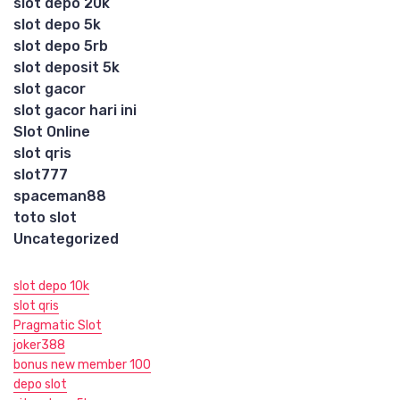
slot depo 20k
slot depo 5k
slot depo 5rb
slot deposit 5k
slot gacor
slot gacor hari ini
Slot Online
slot qris
slot777
spaceman88
toto slot
Uncategorized
slot depo 10k
slot qris
Pragmatic Slot
joker388
bonus new member 100
depo slot