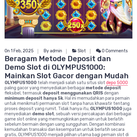
On 1 Feb, 2025
By admin
Slot
0 Comments
Beragam Metode Deposit dan
Demo Slot di OLYMPUS1000:
Mainkan Slot Gacor dengan Mudah
OLYMPUS1000
telah menjadi salah satu situs slot
depo 5000
paling gacor yang menyediakan berbagai
metode deposit
fleksibel, termasuk
deposit menggunakan QRIS
dengan
minimum deposit hanya 5k
. Hal ini memudahkan para pemain
untuk menikmati permainan slot tanpa harus khawatir tentang
proses deposit yang rumit. Tidak hanya itu,
OLYMPUS1000
juga
menyediakan
demo slot
, sebuah versi percakapan dari berbagai
game slot online yang memungkinkan pemain untuk berlatih
sebelum bermain dengan uang sungguhan. Dengan kombinasi
kemudahan transaksi dan kesempatan untuk berlatih secara
gratis, OLYMPUS1000 menjadi pilihan utama bagi pemain slot di