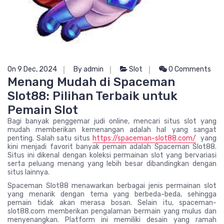
On 9 Dec, 2024
By admin
Slot
0 Comments
Menang Mudah di Spaceman
Slot88: Pilihan Terbaik untuk
Pemain Slot
Bagi banyak penggemar judi online, mencari situs slot yang
mudah memberikan kemenangan adalah hal yang sangat
penting. Salah satu situs
https://spaceman-slot88.com/
yang
kini menjadi favorit banyak pemain adalah Spaceman Slot88.
Situs ini dikenal dengan koleksi permainan slot yang bervariasi
serta peluang menang yang lebih besar dibandingkan dengan
situs lainnya.
Spaceman Slot88 menawarkan berbagai jenis permainan slot
yang menarik dengan tema yang berbeda-beda, sehingga
pemain tidak akan merasa bosan. Selain itu, spaceman-
slot88.com memberikan pengalaman bermain yang mulus dan
menyenangkan. Platform ini memiliki desain yang ramah