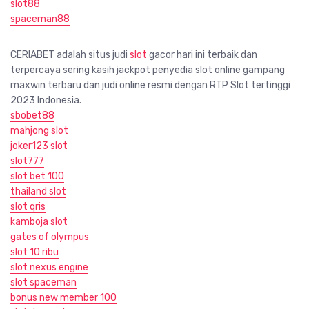
slot88
spaceman88
CERIABET adalah situs judi
slot
gacor hari ini terbaik dan
terpercaya sering kasih jackpot penyedia slot online gampang
maxwin terbaru dan judi online resmi dengan RTP Slot tertinggi
2023 Indonesia.
sbobet88
mahjong slot
joker123 slot
slot777
slot bet 100
thailand slot
slot qris
kamboja slot
gates of olympus
slot 10 ribu
slot nexus engine
slot spaceman
bonus new member 100