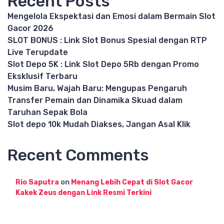
Recent Posts
Mengelola Ekspektasi dan Emosi dalam Bermain Slot
Gacor 2026
SLOT BONUS : Link Slot Bonus Spesial dengan RTP
Live Terupdate
Slot Depo 5K : Link Slot Depo 5Rb dengan Promo
Eksklusif Terbaru
Musim Baru, Wajah Baru: Mengupas Pengaruh
Transfer Pemain dan Dinamika Skuad dalam
Taruhan Sepak Bola
Slot depo 10k Mudah Diakses, Jangan Asal Klik
Recent Comments
Rio Saputra
on
Menang Lebih Cepat di Slot Gacor
Kakek Zeus dengan Link Resmi Terkini