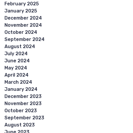
February 2025
January 2025
December 2024
November 2024
October 2024
September 2024
August 2024
July 2024
June 2024
May 2024
April 2024
March 2024
January 2024
December 2023
November 2023
October 2023
September 2023
August 2023
June 2023