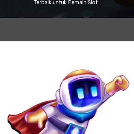
Terbaik untuk Pemain Slot