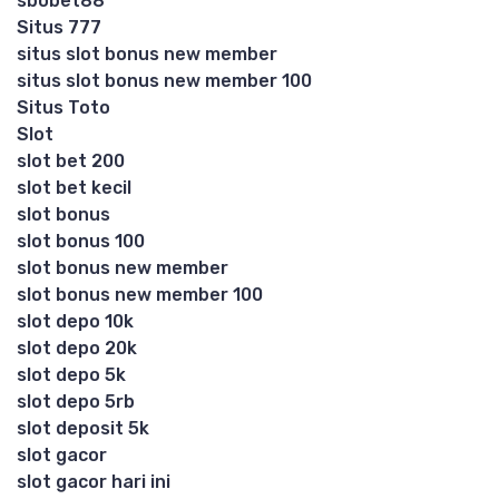
sbobet88
Situs 777
situs slot bonus new member
situs slot bonus new member 100
Situs Toto
Slot
slot bet 200
slot bet kecil
slot bonus
slot bonus 100
slot bonus new member
slot bonus new member 100
slot depo 10k
slot depo 20k
slot depo 5k
slot depo 5rb
slot deposit 5k
slot gacor
slot gacor hari ini