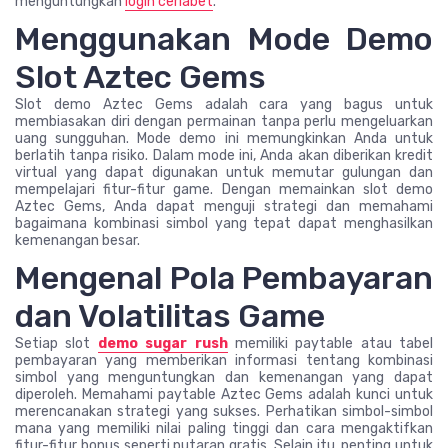
menguntungkan
login ceriabet
.
Menggunakan Mode Demo
Slot Aztec Gems
Slot demo Aztec Gems adalah cara yang bagus untuk
membiasakan diri dengan permainan tanpa perlu mengeluarkan
uang sungguhan. Mode demo ini memungkinkan Anda untuk
berlatih tanpa risiko. Dalam mode ini, Anda akan diberikan kredit
virtual yang dapat digunakan untuk memutar gulungan dan
mempelajari fitur-fitur game. Dengan memainkan slot demo
Aztec Gems, Anda dapat menguji strategi dan memahami
bagaimana kombinasi simbol yang tepat dapat menghasilkan
kemenangan besar.
Mengenal Pola Pembayaran
dan Volatilitas Game
Setiap slot
demo sugar rush
memiliki paytable atau tabel
pembayaran yang memberikan informasi tentang kombinasi
simbol yang menguntungkan dan kemenangan yang dapat
diperoleh. Memahami paytable Aztec Gems adalah kunci untuk
merencanakan strategi yang sukses. Perhatikan simbol-simbol
mana yang memiliki nilai paling tinggi dan cara mengaktifkan
fitur-fitur bonus seperti putaran gratis. Selain itu, penting untuk