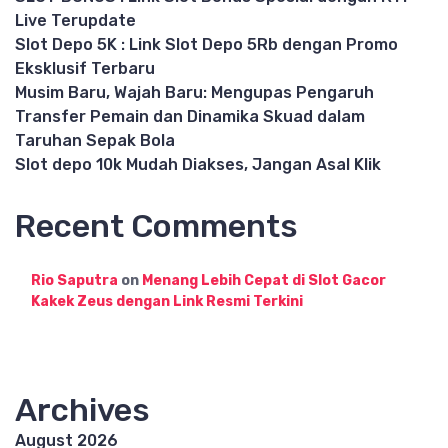
Live Terupdate
Slot Depo 5K : Link Slot Depo 5Rb dengan Promo
Eksklusif Terbaru
Musim Baru, Wajah Baru: Mengupas Pengaruh
Transfer Pemain dan Dinamika Skuad dalam
Taruhan Sepak Bola
Slot depo 10k Mudah Diakses, Jangan Asal Klik
Recent Comments
Rio Saputra
on
Menang Lebih Cepat di Slot Gacor
Kakek Zeus dengan Link Resmi Terkini
Archives
August 2026