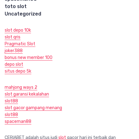
toto slot
Uncategorized
slot depo 10k
slot qris
Pragmatic Slot
joker388
bonus new member 100
depo slot
situs depo 5k
mahjong ways 2
slot garansi kekalahan
slot88
slot gacor gampang menang
slot88
spaceman88
CERIABET adalah situs judi
slot
gacor hari ini terbaik dan