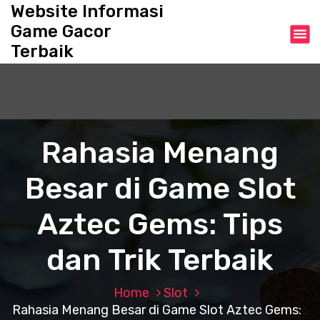
S
Website Informasi
k
Game Gacor
i
Terbaik
p
t
o
c
o
n
Rahasia Menang
t
e
Besar di Game Slot
n
t
Aztec Gems: Tips
dan Trik Terbaik
Home
Slot
Rahasia Menang Besar di Game Slot Aztec Gems: