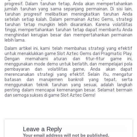
progresif. Dalam taruhan tetap, Anda akan mempertahankan
jumlah taruhan yang sama sepanjang permainan. Di sisi lain,
taruhan progresif melibatkan meningkatkan taruhan Anda
setelah setiap kalah. Dalam permainan Aztec Gems, strategi
taruhan tetap mungkin lebih disarankan. Karena volatilitas
tinggi, mempertahankan taruhan tetap dapat membantu Anda
menghindari kerugian besar dan mempertahankan permainan
lebih lama.
Dalam artikel ini, kami telah membahas strategi yang efektif
untuk menaklukkan game Slot Aztec Gems dari Pragmatic Play.
Dengan memahami aturan dan fitur-fitur game ini,
menggunakan mode demo untuk berlatih, dan mempelajari pola
pembayaran dan volatilitas game, Anda akan dapat
merencanakan strategi yang efektif. Selain itu, mengatur
batasan dan manajemen bankroll yang tepat, serta
menggunakan teknik taruhan yang sesuai, adalah langkah
penting dalam mencapai kemenangan besar. Selamat bermain
dan semoga sukses di game Slot Aztec Gems!
Leave a Reply
Your email address will not be published.