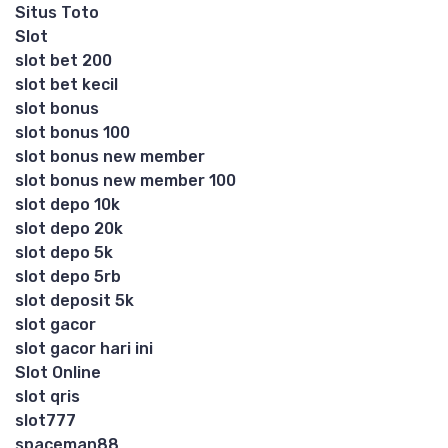
Situs Toto
Slot
slot bet 200
slot bet kecil
slot bonus
slot bonus 100
slot bonus new member
slot bonus new member 100
slot depo 10k
slot depo 20k
slot depo 5k
slot depo 5rb
slot deposit 5k
slot gacor
slot gacor hari ini
Slot Online
slot qris
slot777
spaceman88