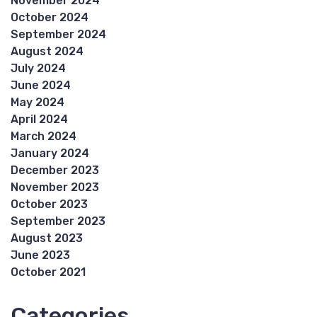
November 2024
October 2024
September 2024
August 2024
July 2024
June 2024
May 2024
April 2024
March 2024
January 2024
December 2023
November 2023
October 2023
September 2023
August 2023
June 2023
October 2021
Categories