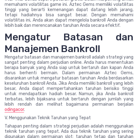
memahami volatilitas game ini. Aztec Gems memiliki volatilitas
tinggi yang berarti kemenangan dapat datang lebih jarang,
tetapi hadiahnya bisa sangat besar. Dengan memahami
volatilitas ini, Anda akan dapat mengelola bankroll Anda dengan
lebih baik dan merencanakan taruhan Anda secara efektif.
Mengatur Batasan dan
Manajemen Bankroll
Mengatur batasan dan manajemen bankroll adalah strategi yang
sangat penting dalam perjudian online. Anda harus menentukan
berapa banyak yang Anda siap untuk bertaruh dan kapan Anda
harus berhenti bermain. Dalam permainan Aztec Gems,
disarankan untuk mengatur batasan taruhan Anda berdasarkan
keseluruhan bankroll Anda. Jika Anda memiliki bankroll yang lebih
besar, Anda dapat mempertahankan taruhan berisiko tinggi
untuk mendapatkan hadiah besar. Namun, jika Anda bankroll
terbatas, lebih bijaksana untuk bertaruh dengan jumlah yang
lebih rendah dan melihat bagaimana permainan berjalan
odingacor
.
V. Menggunakan Teknik Taruhan yang Tepat
Tahapan penting dalam strategi perjudian adalah menggunakan
teknik taruhan yang tepat. Ada dua teknik taruhan yang sering
digunakan dalam permainan slot: taruhan tetap dan taruhan