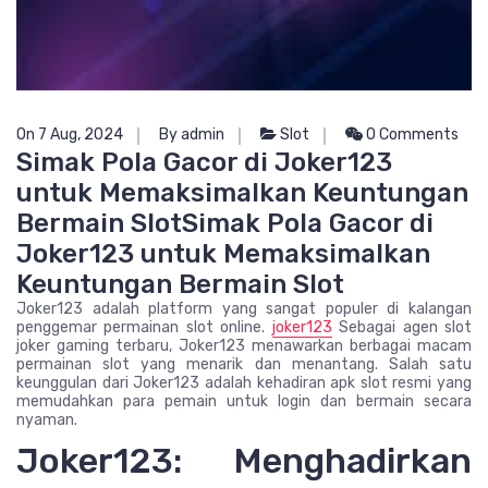
On 7 Aug, 2024
By admin
Slot
0 Comments
Simak Pola Gacor di Joker123
untuk Memaksimalkan Keuntungan
Bermain SlotSimak Pola Gacor di
Joker123 untuk Memaksimalkan
Keuntungan Bermain Slot
Joker123 adalah platform yang sangat populer di kalangan
penggemar permainan slot online.
joker123
Sebagai agen slot
joker gaming terbaru, Joker123 menawarkan berbagai macam
permainan slot yang menarik dan menantang. Salah satu
keunggulan dari Joker123 adalah kehadiran apk slot resmi yang
memudahkan para pemain untuk login dan bermain secara
nyaman.
Joker123: Menghadirkan