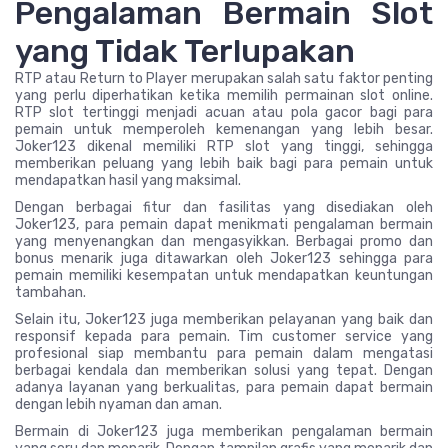
Pengalaman Bermain Slot
yang Tidak Terlupakan
RTP atau Return to Player merupakan salah satu faktor penting
yang perlu diperhatikan ketika memilih permainan slot online.
RTP slot tertinggi menjadi acuan atau pola gacor bagi para
pemain untuk memperoleh kemenangan yang lebih besar.
Joker123 dikenal memiliki RTP slot yang tinggi, sehingga
memberikan peluang yang lebih baik bagi para pemain untuk
mendapatkan hasil yang maksimal.
Dengan berbagai fitur dan fasilitas yang disediakan oleh
Joker123, para pemain dapat menikmati pengalaman bermain
yang menyenangkan dan mengasyikkan. Berbagai promo dan
bonus menarik juga ditawarkan oleh Joker123 sehingga para
pemain memiliki kesempatan untuk mendapatkan keuntungan
tambahan.
Selain itu, Joker123 juga memberikan pelayanan yang baik dan
responsif kepada para pemain. Tim customer service yang
profesional siap membantu para pemain dalam mengatasi
berbagai kendala dan memberikan solusi yang tepat. Dengan
adanya layanan yang berkualitas, para pemain dapat bermain
dengan lebih nyaman dan aman.
Bermain di Joker123 juga memberikan pengalaman bermain