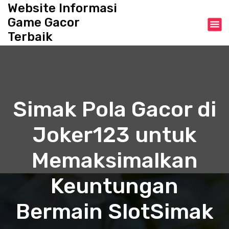
S
Website Informasi
k
Game Gacor
i
Terbaik
p
t
o
c
o
n
Simak Pola Gacor di
t
e
Joker123 untuk
n
t
Memaksimalkan
Keuntungan
Bermain SlotSimak