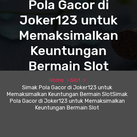
Pola Gacor di
Joker123 untuk
Memaksimalkan
Keuntungan
Bermain Slot
Home
Slot
Simak Pola Gacor di Joker123 untuk
Memaksimalkan Keuntungan Bermain SlotSimak
Pola Gacor di Joker123 untuk Memaksimalkan
Keuntungan Bermain Slot