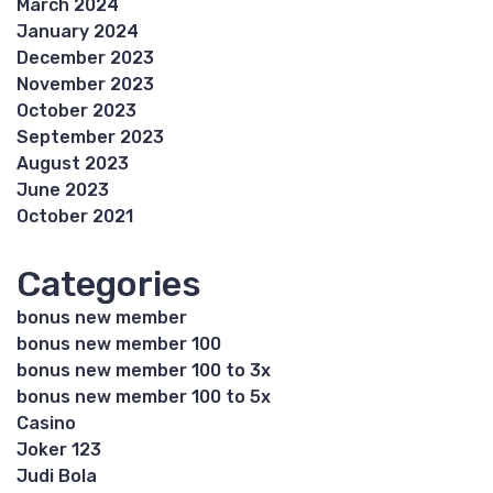
March 2024
January 2024
December 2023
November 2023
October 2023
September 2023
August 2023
June 2023
October 2021
Categories
bonus new member
bonus new member 100
bonus new member 100 to 3x
bonus new member 100 to 5x
Casino
Joker 123
Judi Bola