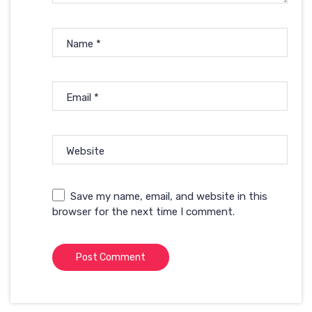
Name
*
Email
*
Website
Save my name, email, and website in this
browser for the next time I comment.