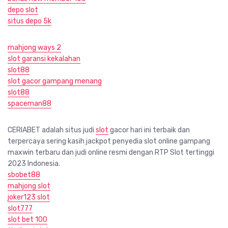
depo slot
situs depo 5k
mahjong ways 2
slot garansi kekalahan
slot88
slot gacor gampang menang
slot88
spaceman88
CERIABET adalah situs judi
slot
gacor hari ini terbaik dan
terpercaya sering kasih jackpot penyedia slot online gampang
maxwin terbaru dan judi online resmi dengan RTP Slot tertinggi
2023 Indonesia.
sbobet88
mahjong slot
joker123 slot
slot777
slot bet 100