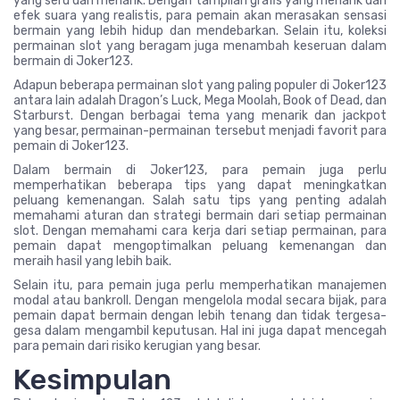
yang seru dan menarik. Dengan tampilan grafis yang menarik dan
efek suara yang realistis, para pemain akan merasakan sensasi
bermain yang lebih hidup dan mendebarkan. Selain itu, koleksi
permainan slot yang beragam juga menambah keseruan dalam
bermain di Joker123.
Adapun beberapa permainan slot yang paling populer di Joker123
antara lain adalah Dragon’s Luck, Mega Moolah, Book of Dead, dan
Starburst. Dengan berbagai tema yang menarik dan jackpot
yang besar, permainan-permainan tersebut menjadi favorit para
pemain di Joker123.
Dalam bermain di Joker123, para pemain juga perlu
memperhatikan beberapa tips yang dapat meningkatkan
peluang kemenangan. Salah satu tips yang penting adalah
memahami aturan dan strategi bermain dari setiap permainan
slot. Dengan memahami cara kerja dari setiap permainan, para
pemain dapat mengoptimalkan peluang kemenangan dan
meraih hasil yang lebih baik.
Selain itu, para pemain juga perlu memperhatikan manajemen
modal atau bankroll. Dengan mengelola modal secara bijak, para
pemain dapat bermain dengan lebih tenang dan tidak tergesa-
gesa dalam mengambil keputusan. Hal ini juga dapat mencegah
para pemain dari risiko kerugian yang besar.
Kesimpulan