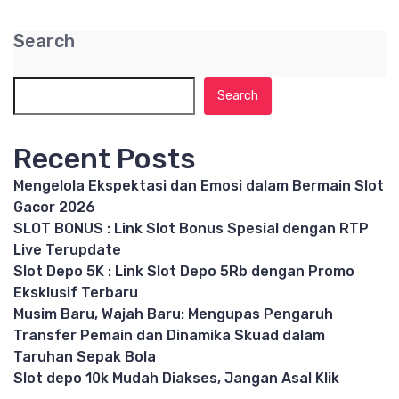
Search
Search
Recent Posts
Mengelola Ekspektasi dan Emosi dalam Bermain Slot
Gacor 2026
SLOT BONUS : Link Slot Bonus Spesial dengan RTP
Live Terupdate
Slot Depo 5K : Link Slot Depo 5Rb dengan Promo
Eksklusif Terbaru
Musim Baru, Wajah Baru: Mengupas Pengaruh
Transfer Pemain dan Dinamika Skuad dalam
Taruhan Sepak Bola
Slot depo 10k Mudah Diakses, Jangan Asal Klik