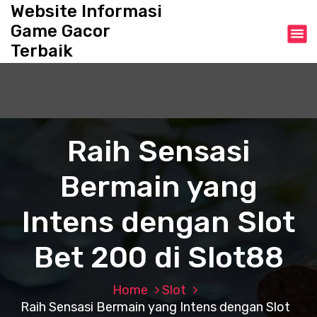
S
Website Informasi
k
Game Gacor
i
Terbaik
p
t
o
c
o
n
Raih Sensasi
t
e
Bermain yang
n
t
Intens dengan Slot
Bet 200 di Slot88
Home
Slot
Raih Sensasi Bermain yang Intens dengan Slot