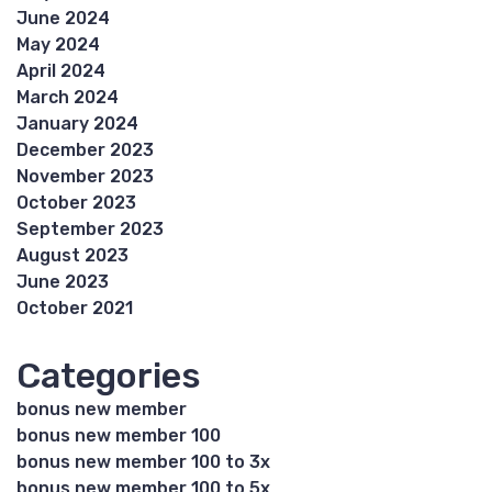
June 2024
May 2024
April 2024
March 2024
January 2024
December 2023
November 2023
October 2023
September 2023
August 2023
June 2023
October 2021
Categories
bonus new member
bonus new member 100
bonus new member 100 to 3x
bonus new member 100 to 5x