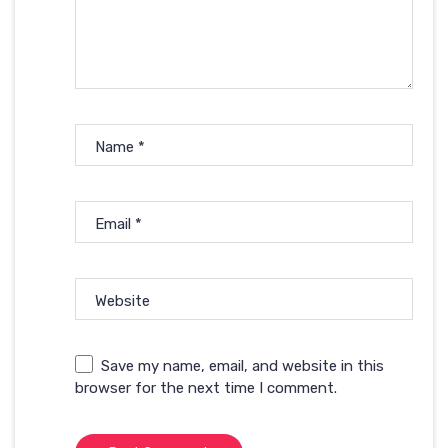
Name
*
Email
*
Website
Save my name, email, and website in this
browser for the next time I comment.