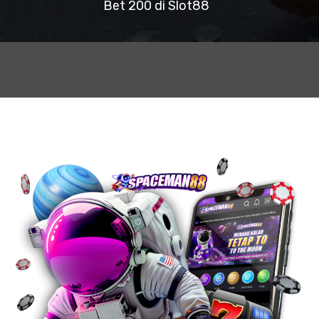
Bet 200 di Slot88