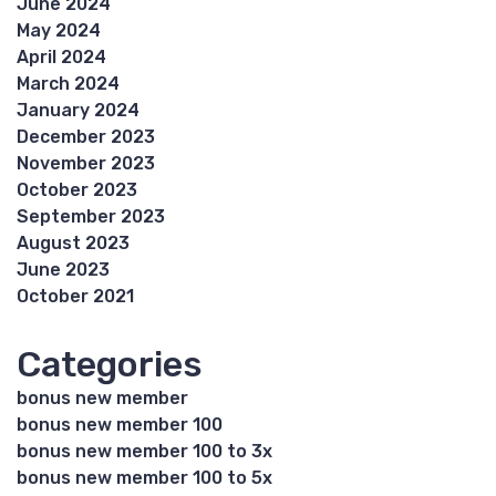
June 2024
May 2024
April 2024
March 2024
January 2024
December 2023
November 2023
October 2023
September 2023
August 2023
June 2023
October 2021
Categories
bonus new member
bonus new member 100
bonus new member 100 to 3x
bonus new member 100 to 5x