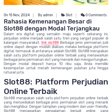
On 15 Nov, 2024
By admin
Slot
0 Comments
Rahasia Kemenangan Besar di
Slot88 dengan Modal Terjangkau
Dalam era digital yang semakin maju seperti sekarang ini,
perjudian online menjadi salah satu tren yang sangat populer di
kalangan masyarakat.
link slot88
Berbagai jenis permainan judi
online dapat dengan mudah diakses melalui berbagai platform
digital, termasuk di antaranya adalah Slot88. Slot88 merupakan
salah satu platform perjudian online terbaik yang menawarkan
berbagai jenis permainan slot yang menarik dan menguntungkan.
Dengan modal deposit hanya 10 ribu saja, Anda memiliki
kesempatan untuk meraih kemenangan puluhan juta hingga
ratusan juta.
Slot88: Platform Perjudian
Online Terbaik
Slot88 merupakan salah satu platform perjudian online terbaik
yang menyediakan berbagai jenis permainan slot yang menarik
dan menghibur. Dengan tampilan yang modern dan user-friendly,
Slot88 menawarkan pengalaman berjudi online yang