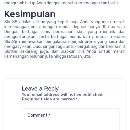
mengubah hidup Anda dengan meraih kemenangan fantastis.
Kesimpulan
Slot88 adalah pilihan yang tepat bagi Anda yang ingin meraih
kemenangan besar dengan modal deposit hanya 10 ribu saja.
Dengan berbagai jenis permainan slot yang menarik dan
menguntungkan, serta berbagai bonus dan promosi menarik,
Slot88 menawarkan pengalaman berjudi online yang seru dan
mengasyikkan. Jadi, jangan ragu untuk bergabung dan bermain di
Slot88 sekarang juga, dan siapkan diri Anda untuk meraih
kemenangan puluhan juta hingga ratusan juta.
Leave a Reply
Your email address will not be published.
Required fields are marked
*
Comment
*