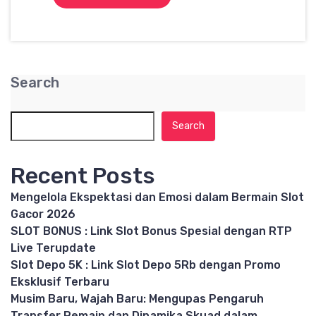
Search
Search
Recent Posts
Mengelola Ekspektasi dan Emosi dalam Bermain Slot
Gacor 2026
SLOT BONUS : Link Slot Bonus Spesial dengan RTP
Live Terupdate
Slot Depo 5K : Link Slot Depo 5Rb dengan Promo
Eksklusif Terbaru
Musim Baru, Wajah Baru: Mengupas Pengaruh
Transfer Pemain dan Dinamika Skuad dalam