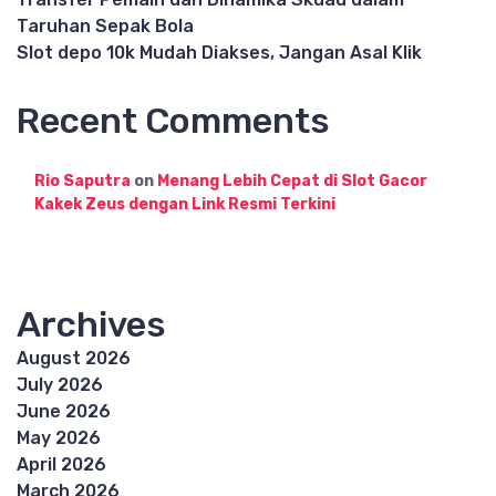
Taruhan Sepak Bola
Slot depo 10k Mudah Diakses, Jangan Asal Klik
Recent Comments
Rio Saputra
on
Menang Lebih Cepat di Slot Gacor
Kakek Zeus dengan Link Resmi Terkini
Archives
August 2026
July 2026
June 2026
May 2026
April 2026
March 2026