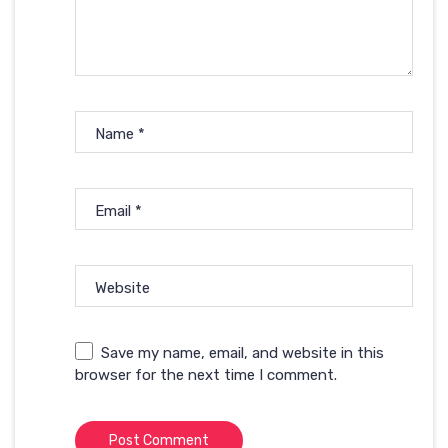
Name
*
Email
*
Website
Save my name, email, and website in this
browser for the next time I comment.