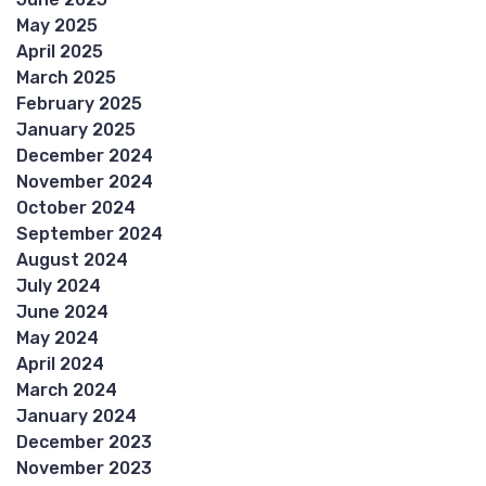
May 2025
April 2025
March 2025
February 2025
January 2025
December 2024
November 2024
October 2024
September 2024
August 2024
July 2024
June 2024
May 2024
April 2024
March 2024
January 2024
December 2023
November 2023