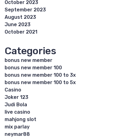
October 2023
September 2023
August 2023
June 2023
October 2021
Categories
bonus new member
bonus new member 100
bonus new member 100 to 3x
bonus new member 100 to 5x
Casino
Joker 123
Judi Bola
live casino
mahjong slot
mix parlay
neymar88