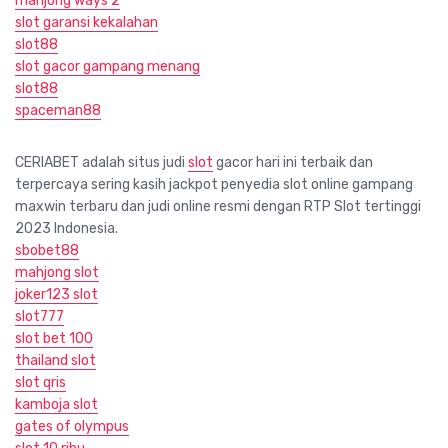
mahjong ways 2
slot garansi kekalahan
slot88
slot gacor gampang menang
slot88
spaceman88
CERIABET adalah situs judi
slot
gacor hari ini terbaik dan
terpercaya sering kasih jackpot penyedia slot online gampang
maxwin terbaru dan judi online resmi dengan RTP Slot tertinggi
2023 Indonesia.
sbobet88
mahjong slot
joker123 slot
slot777
slot bet 100
thailand slot
slot qris
kamboja slot
gates of olympus