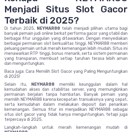
Menjadi Situs Slot Gacor
Terbaik di 2025?
Di tahun 2025,
NEYMAR88
telah menjadi pilihan utama bagi
banyak pemain judi online berkat performa gacor yang stabil dan
berbagai fitur unggulan yang ditawarkan. Dengan menyediakan
berbagai permainan slot berkualitas tinggi, NEYMAR88 memberi
peluang pemain untuk meraih kemenangan lebih mudah. Situs ini
menawarkan RTP tinggi, bonus menarik, serta sistem permainan
yang transparan, membuat setiap taruhan terasa lebih aman
dan menguntungkan.
Baca juga: Cara Memilih Slot Gacor yang Paling Menguntungkan
di 2025!
Selain itu,
NEYMAR88
memiliki keunggulan dalam hal
kemudahan akses dan stabilitas server, yang memungkinkan
permainan berjalan tanpa hambatan. Banyak pemain yang
memilih NEYMAR88 karena kecepatan transaksinya yang cepat,
serta kemudahan dalam melakukan deposit dan penarikan
kemenangan. Semua fitur ini menjadikan NEYMAR88 sebagai
situs slot gacor yang tidak hanya menguntungkan, tetapi juga
terpercaya di 2025.
Langkah-langkah untuk meraih kemenangan mudah di