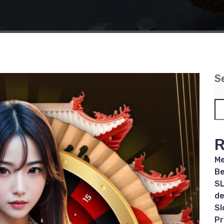
S
R
Me
Be
SL
de
Sl
Pr