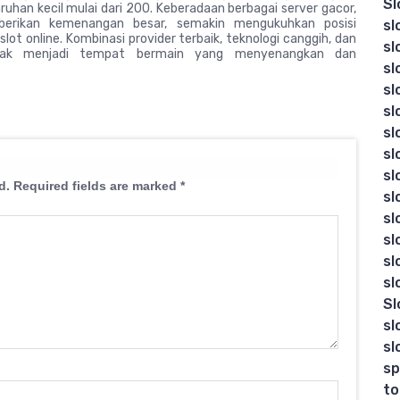
Sl
uhan kecil mulai dari 200. Keberadaan berbagai server gacor,
erikan kemenangan besar, semakin mengukuhkan posisi
sl
t online. Kombinasi provider terbaik, teknologi canggih, dan
sl
yak menjadi tempat bermain yang menyenangkan dan
sl
sl
sl
sl
sl
sl
d.
Required fields are marked
*
sl
sl
sl
sl
sl
Sl
sl
sl
s
to