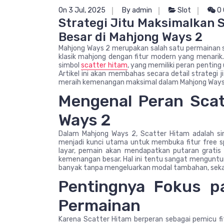
On 3 Jul, 2025
By admin
Slot
0
Strategi Jitu Maksimalkan 
Besar di Mahjong Ways 2
Mahjong Ways 2 merupakan salah satu permainan 
klasik mahjong dengan fitur modern yang menarik.
simbol
scatter hitam
, yang memiliki peran penting
Artikel ini akan membahas secara detail strategi
meraih kemenangan maksimal dalam Mahjong Ways
Mengenal Peran Scat
Ways 2
Dalam Mahjong Ways 2, Scatter Hitam adalah s
menjadi kunci utama untuk membuka fitur free sp
layar, pemain akan mendapatkan putaran grat
kemenangan besar. Hal ini tentu sangat menguntu
banyak tanpa mengeluarkan modal tambahan, sekal
Pentingnya Fokus p
Permainan
Karena Scatter Hitam berperan sebagai pemicu fit