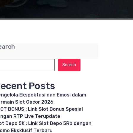
earch
Search
ecent Posts
ngelola Ekspektasi dan Emosi dalam
rmain Slot Gacor 2026
OT BONUS : Link Slot Bonus Spesial
ngan RTP Live Terupdate
ot Depo 5K : Link Slot Depo 5Rb dengan
omo Eksklusif Terbaru