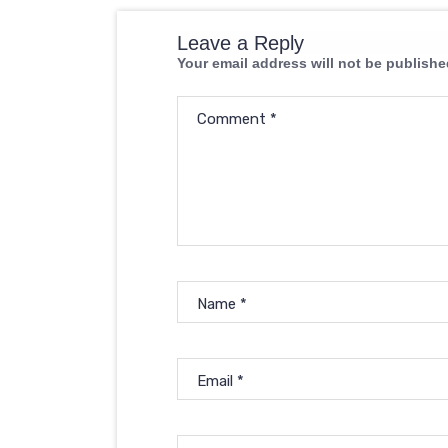
Leave a Reply
Your email address will not be publishe
Comment
*
Name
*
Email
*