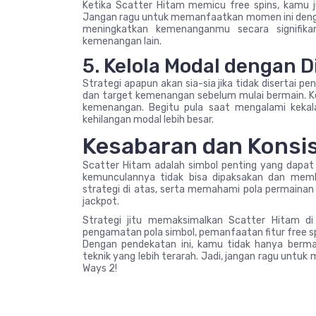
Ketika Scatter Hitam memicu free spins, kam
Jangan ragu untuk memanfaatkan momen ini dengan
meningkatkan kemenanganmu secara signifika
kemenangan lain.
5. Kelola Modal dengan Di
Strategi apapun akan sia-sia jika tidak disertai 
dan target kemenangan sebelum mulai bermain. K
kemenangan. Begitu pula saat mengalami kekal
kehilangan modal lebih besar.
Kesabaran dan Konsis
Scatter Hitam adalah simbol penting yang dapa
kemunculannya tidak bisa dipaksakan dan memb
strategi di atas, serta memahami pola permaina
jackpot.
Strategi jitu memaksimalkan Scatter Hitam di
pengamatan pola simbol, pemanfaatan fitur free sp
Dengan pendekatan ini, kamu tidak hanya berma
teknik yang lebih terarah. Jadi, jangan ragu untuk
Ways 2!