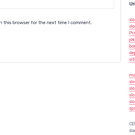
Un
sl
n this browser for the next time I comment.
slo
Pr
jo
bo
de
si
ma
sl
sl
sl
sl
sp
CE
da