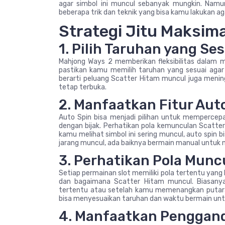
agar simbol ini muncul sebanyak mungkin. Nam
beberapa trik dan teknik yang bisa kamu lakukan ag
Strategi Jitu Maksim
1. Pilih Taruhan yang Se
Mahjong Ways 2 memberikan fleksibilitas dalam me
pastikan kamu memilih taruhan yang sesuai agar
berarti peluang Scatter Hitam muncul juga mening
tetap terbuka.
2. Manfaatkan Fitur Aut
Auto Spin bisa menjadi pilihan untuk mempercep
dengan bijak. Perhatikan pola kemunculan Scatter
kamu melihat simbol ini sering muncul, auto spi
jarang muncul, ada baiknya bermain manual untuk 
3. Perhatikan Pola Munc
Setiap permainan slot memiliki pola tertentu yang
dan bagaimana Scatter Hitam muncul. Biasanya,
tertentu atau setelah kamu memenangkan putaran
bisa menyesuaikan taruhan dan waktu bermain un
4. Manfaatkan Penggand