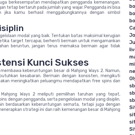
u juga berkesempatan mendapatkan pengganda kemenangan.
bo
 tetap bertaruh pada jumlah yang wajar. Pengganda ini bisa
n jika kamu berhasil menggabungkannya dengan simbol
bo
bo
siplin
Ca
Jo
pengelolaan modal yang baik. Tentukan batas maksimal kerugian
etika target tercapai, berhenti bermain untuk mengamankan
Ju
ahan beruntun, jangan terus memaksa bermain agar tidak
li
ma
tensi Kunci Sukses
mi
t membawa keberuntungan besar di Mahjong Ways 2. Namun,
n
utuhkan kesabaran. Bermain dengan konsisten, mengikuti
Ol
n akan meningkatkan peluangmu mendapatkan free spins dan
sb
sb
 Mahjong Ways 2 meliputi pemilihan taruhan yang tepat,
ins dengan pengganda, serta pengelolaan modal yang disiplin.
s
in berdasarkan keberuntungan semata, tetapi juga dengan
Si
 menerapkan strategi ini dan raih kemenangan besar di Mahjong
si
si
Si