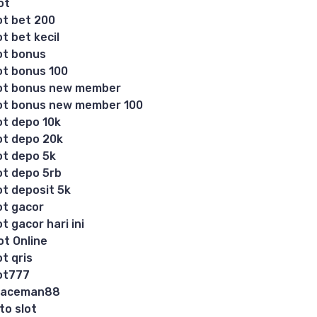
ot
ot bet 200
ot bet kecil
ot bonus
ot bonus 100
ot bonus new member
ot bonus new member 100
ot depo 10k
ot depo 20k
ot depo 5k
ot depo 5rb
ot deposit 5k
ot gacor
ot gacor hari ini
ot Online
ot qris
ot777
paceman88
to slot