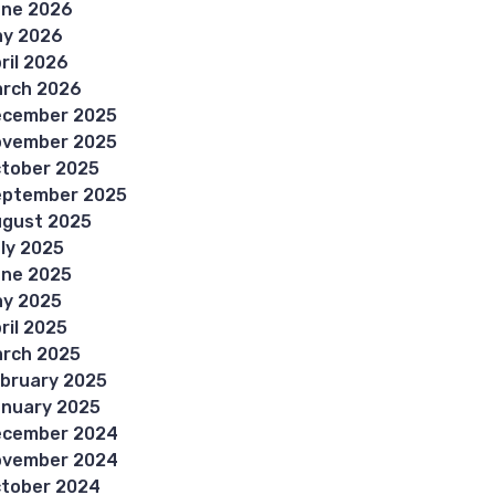
ne 2026
y 2026
ril 2026
rch 2026
ecember 2025
ovember 2025
tober 2025
eptember 2025
gust 2025
ly 2025
ne 2025
y 2025
ril 2025
rch 2025
bruary 2025
nuary 2025
ecember 2024
ovember 2024
tober 2024