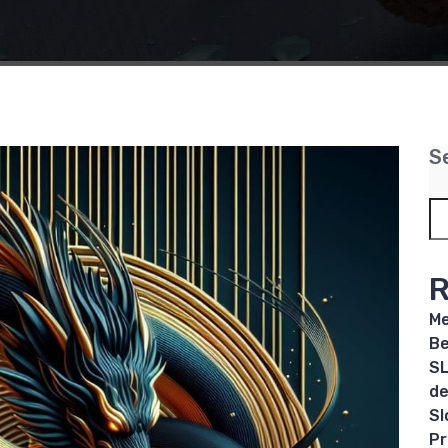
S
R
Me
Be
SL
de
Sl
Pr