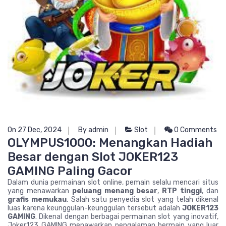
On 27 Dec, 2024
By admin
Slot
0 Comments
OLYMPUS1000: Menangkan Hadiah
Besar dengan Slot JOKER123
GAMING Paling Gacor
Dalam dunia permainan slot online, pemain selalu mencari situs
yang menawarkan
peluang menang besar
,
RTP tinggi
, dan
grafis memukau
. Salah satu penyedia slot yang telah dikenal
luas karena keunggulan-keunggulan tersebut adalah
JOKER123
GAMING
. Dikenal dengan berbagai permainan slot yang inovatif,
Joker123 GAMING menawarkan pengalaman bermain yang luar