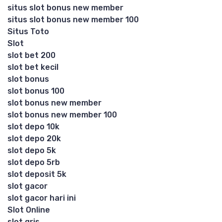
situs slot bonus new member
situs slot bonus new member 100
Situs Toto
Slot
slot bet 200
slot bet kecil
slot bonus
slot bonus 100
slot bonus new member
slot bonus new member 100
slot depo 10k
slot depo 20k
slot depo 5k
slot depo 5rb
slot deposit 5k
slot gacor
slot gacor hari ini
Slot Online
slot qris