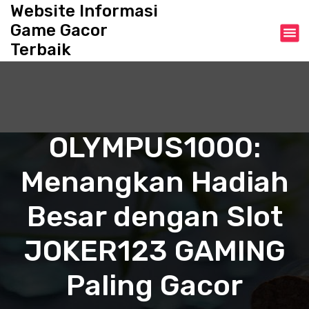
S
Website Informasi
k
Game Gacor
i
Terbaik
p
t
o
c
o
n
OLYMPUS1000:
t
e
Menangkan Hadiah
n
t
Besar dengan Slot
JOKER123 GAMING
Paling Gacor