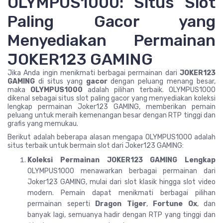
OLYMPUS1000: Situs Slot
Paling Gacor yang
Menyediakan Permainan
JOKER123 GAMING
Jika Anda ingin menikmati berbagai permainan dari
JOKER123
GAMING
di situs yang
gacor
dengan peluang menang besar,
maka
OLYMPUS1000
adalah pilihan terbaik. OLYMPUS1000
dikenal sebagai situs slot paling gacor yang menyediakan koleksi
lengkap permainan Joker123 GAMING, memberikan pemain
peluang untuk meraih kemenangan besar dengan RTP tinggi dan
grafis yang memukau.
Berikut adalah beberapa alasan mengapa OLYMPUS1000 adalah
situs terbaik untuk bermain slot dari Joker123 GAMING:
Koleksi Permainan JOKER123 GAMING Lengkap
OLYMPUS1000 menawarkan berbagai permainan dari
Joker123 GAMING, mulai dari slot klasik hingga slot video
modern. Pemain dapat menikmati berbagai pilihan
permainan seperti
Dragon Tiger
,
Fortune Ox
, dan
banyak lagi, semuanya hadir dengan RTP yang tinggi dan