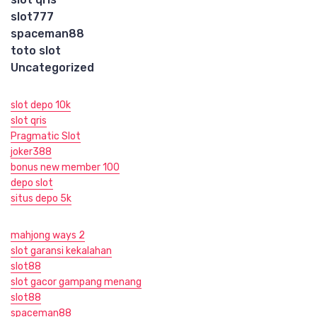
slot777
spaceman88
toto slot
Uncategorized
slot depo 10k
slot qris
Pragmatic Slot
joker388
bonus new member 100
depo slot
situs depo 5k
mahjong ways 2
slot garansi kekalahan
slot88
slot gacor gampang menang
slot88
spaceman88