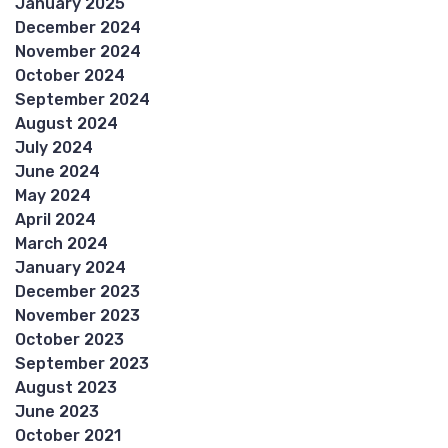
January 2025
December 2024
November 2024
October 2024
September 2024
August 2024
July 2024
June 2024
May 2024
April 2024
March 2024
January 2024
December 2023
November 2023
October 2023
September 2023
August 2023
June 2023
October 2021