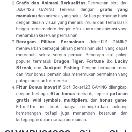
Grafis dan Animasi Berkualitas
Permainan slot dari
Joker123 GAMING terkenal dengan
grafis yang
memukau
dan animasi yang halus. Setiap permainan hadir
dengan desain visual yang menarik, mulai dari tema klasik
hingga tema modern dengan efek suara dan animasi yang
menambah keseruan permainan.
Beragam Pilihan Permainan
Joker123 GAMING
menawarkan berbagai pilihan permainan slot yang dapat
memenuhi selera semua pemain. Beberapa slot paling
populer termasuk
Dragon Tiger
,
Fortune Ox
,
Lucky
Streak
, dan
Jackpot Fishing
. Dengan berbagai tema
dan fitur bonus, pemain bisa menemukan permainan yang
paling cocok untuk mereka.
Fitur Bonus Inovatif
Slot Joker123 GAMING dilengkapi
dengan berbagai
fitur bonus
menarik, seperti
putaran
gratis
,
wild symbols
,
multipliers
, dan
bonus game
.
Fitur-fitur ini tidak hanya meningkatkan peluang
kemenangan tetapi juga menambah keseruan dan
ketegangan dalam setiap permainan.