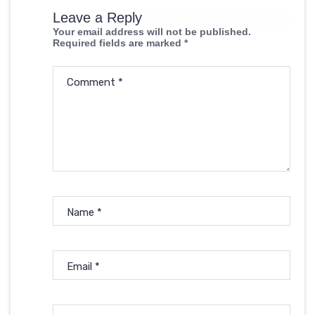
Leave a Reply
Your email address will not be published.
Required fields are marked
*
Comment
*
Name
*
Email
*