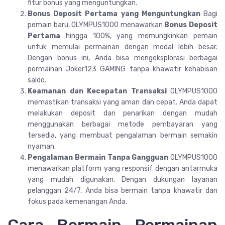
fitur bonus yang menguntungkan.
Bonus Deposit Pertama yang Menguntungkan
Bagi
pemain baru, OLYMPUS1000 menawarkan
Bonus Deposit
Pertama
hingga 100%, yang memungkinkan pemain
untuk memulai permainan dengan modal lebih besar.
Dengan bonus ini, Anda bisa mengeksplorasi berbagai
permainan Joker123 GAMING tanpa khawatir kehabisan
saldo.
Keamanan dan Kecepatan Transaksi
OLYMPUS1000
memastikan transaksi yang aman dan cepat. Anda dapat
melakukan deposit dan penarikan dengan mudah
menggunakan berbagai metode pembayaran yang
tersedia, yang membuat pengalaman bermain semakin
nyaman.
Pengalaman Bermain Tanpa Gangguan
OLYMPUS1000
menawarkan platform yang responsif dengan antarmuka
yang mudah digunakan. Dengan dukungan layanan
pelanggan 24/7, Anda bisa bermain tanpa khawatir dan
fokus pada kemenangan Anda.