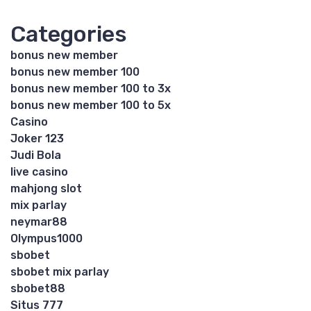
Categories
bonus new member
bonus new member 100
bonus new member 100 to 3x
bonus new member 100 to 5x
Casino
Joker 123
Judi Bola
live casino
mahjong slot
mix parlay
neymar88
Olympus1000
sbobet
sbobet mix parlay
sbobet88
Situs 777