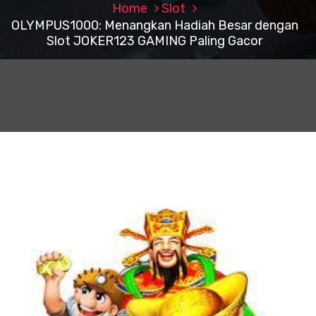
Home
Slot
OLYMPUS1000: Menangkan Hadiah Besar dengan
Slot JOKER123 GAMING Paling Gacor