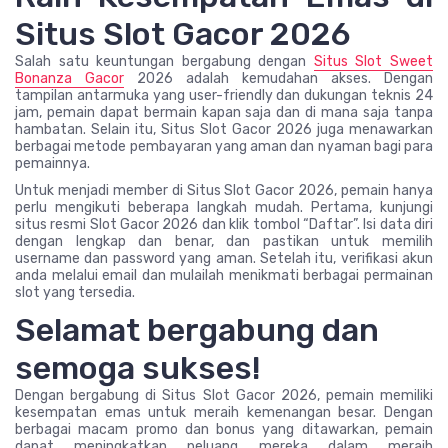
Situs Slot Gacor 2026
Salah satu keuntungan bergabung dengan
Situs Slot Sweet
Bonanza Gacor
2026 adalah kemudahan akses. Dengan
tampilan antarmuka yang user-friendly dan dukungan teknis 24
jam, pemain dapat bermain kapan saja dan di mana saja tanpa
hambatan. Selain itu, Situs Slot Gacor 2026 juga menawarkan
berbagai metode pembayaran yang aman dan nyaman bagi para
pemainnya.
Untuk menjadi member di Situs Slot Gacor 2026, pemain hanya
perlu mengikuti beberapa langkah mudah. Pertama, kunjungi
situs resmi Slot Gacor 2026 dan klik tombol “Daftar”. Isi data diri
dengan lengkap dan benar, dan pastikan untuk memilih
username dan password yang aman. Setelah itu, verifikasi akun
anda melalui email dan mulailah menikmati berbagai permainan
slot yang tersedia.
Selamat bergabung dan
semoga sukses!
Dengan bergabung di Situs Slot Gacor 2026, pemain memiliki
kesempatan emas untuk meraih kemenangan besar. Dengan
berbagai macam promo dan bonus yang ditawarkan, pemain
dapat meningkatkan peluang mereka dalam meraih