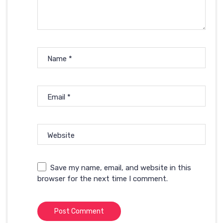
Name
*
Email
*
Website
Save my name, email, and website in this
browser for the next time I comment.