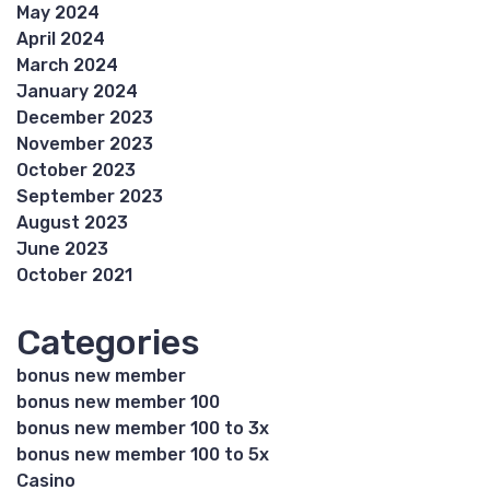
May 2024
April 2024
March 2024
January 2024
December 2023
November 2023
October 2023
September 2023
August 2023
June 2023
October 2021
Categories
bonus new member
bonus new member 100
bonus new member 100 to 3x
bonus new member 100 to 5x
Casino