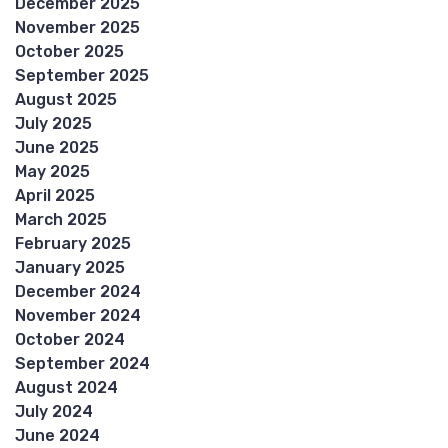
December 2025
November 2025
October 2025
September 2025
August 2025
July 2025
June 2025
May 2025
April 2025
March 2025
February 2025
January 2025
December 2024
November 2024
October 2024
September 2024
August 2024
July 2024
June 2024