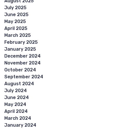
August 2025
July 2025
June 2025
May 2025
April 2025
March 2025
February 2025
January 2025
December 2024
November 2024
October 2024
September 2024
August 2024
July 2024
June 2024
May 2024
April 2024
March 2024
January 2024