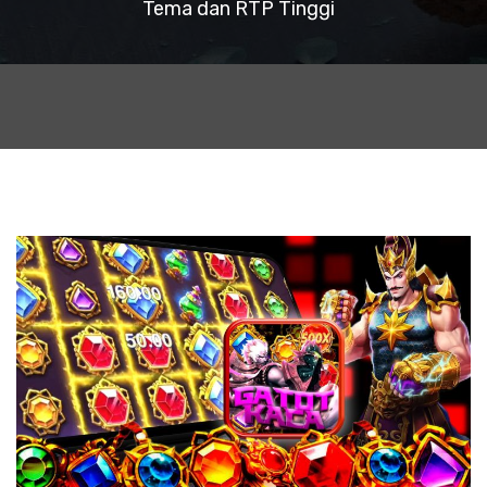
Tema dan RTP Tinggi