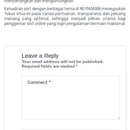
menyenangkan dan menguntungkan.
Kehadiran slot dengan berbagai tema di NEYMAR88 menegaskan
fokus situs ini pada variasi permainan, transparansi, dan peluang
menang yang optimal, sehingga menjadi pilihan utama bagi
penggemar slot online yang ingin pengalaman bermain maksimal.
Leave a Reply
Your email address will not be published.
Required fields are marked
*
Comment
*