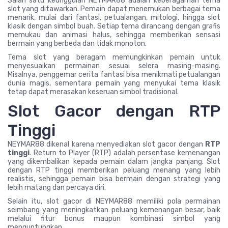
Salah satu keunggulan NEYMAR88 adalah keberagaman tema
slot yang ditawarkan. Pemain dapat menemukan berbagai tema
menarik, mulai dari fantasi, petualangan, mitologi, hingga slot
klasik dengan simbol buah. Setiap tema dirancang dengan grafis
memukau dan animasi halus, sehingga memberikan sensasi
bermain yang berbeda dan tidak monoton.
Tema slot yang beragam memungkinkan pemain untuk
menyesuaikan permainan sesuai selera masing-masing.
Misalnya, penggemar cerita fantasi bisa menikmati petualangan
dunia magis, sementara pemain yang menyukai tema klasik
tetap dapat merasakan keseruan simbol tradisional.
Slot Gacor dengan RTP
Tinggi
NEYMAR88 dikenal karena menyediakan slot gacor dengan
RTP
tinggi
. Return to Player (RTP) adalah persentase kemenangan
yang dikembalikan kepada pemain dalam jangka panjang. Slot
dengan RTP tinggi memberikan peluang menang yang lebih
realistis, sehingga pemain bisa bermain dengan strategi yang
lebih matang dan percaya diri.
Selain itu, slot gacor di NEYMAR88 memiliki pola permainan
seimbang yang meningkatkan peluang kemenangan besar, baik
melalui fitur bonus maupun kombinasi simbol yang
menguntungkan.