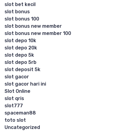
slot bet kecil
slot bonus
slot bonus 100
slot bonus new member
slot bonus new member 100
slot depo 10k
slot depo 20k
slot depo 5k
slot depo 5rb
slot deposit 5k
slot gacor
slot gacor hari ini
Slot Online
slot qris
slot777
spaceman88
toto slot
Uncategorized