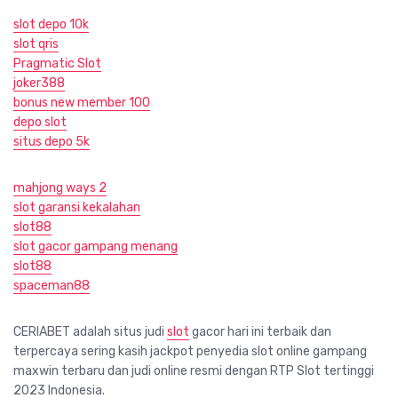
slot depo 10k
slot qris
Pragmatic Slot
joker388
bonus new member 100
depo slot
situs depo 5k
mahjong ways 2
slot garansi kekalahan
slot88
slot gacor gampang menang
slot88
spaceman88
CERIABET adalah situs judi
slot
gacor hari ini terbaik dan
terpercaya sering kasih jackpot penyedia slot online gampang
maxwin terbaru dan judi online resmi dengan RTP Slot tertinggi
2023 Indonesia.