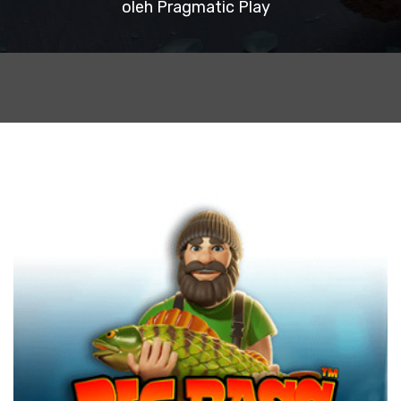
oleh Pragmatic Play