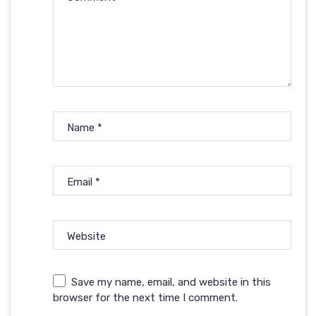
Name
*
Email
*
Website
Save my name, email, and website in this
browser for the next time I comment.