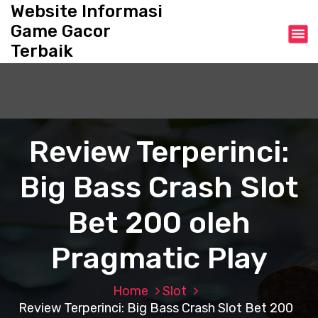
S
Website Informasi
k
Game Gacor
i
Terbaik
p
t
o
c
o
n
Review Terperinci:
t
e
Big Bass Crash Slot
n
t
Bet 200 oleh
Pragmatic Play
Home
Slot
Review Terperinci: Big Bass Crash Slot Bet 200