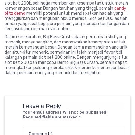
slot bet 200k, sehingga memberikan kesempatan untuk meraih
kemenangan besar. Dengan taruhan yang tinggi, pemain
candy
blitz demo
memiliki potensi untuk mendapatkan hadiah yang
menggiurkan dan mengubah hidup mereka. Slot bet 200 adalah
pilihan yang ideal bagi para pemain yang mencari tantangan dan
sensasi dalam bermain slot online.
Dalam keseluruhan, Big Bass Crash adalah permainan slot yang
menarik, menyenangkan, dan menawarkan kesempatan untuk
meraih kemenangan besar. Dengan tema memancing yang unik
dan fitur-fitur menarik, permainan ini telah menjadi favorit di
kalangan pemain slot bet 200 online. Dengan mengunjungi situs
slot bet 200 dan mencoba Demo Big Bass Crash, pemain dapat
meningkatkan peluang mereka untuk meraih kemenangan besar
dalam permainan ini yang menarik dan menghibur.
Leave a Reply
Your email address will not be published.
Required fields are marked
*
Comment
*