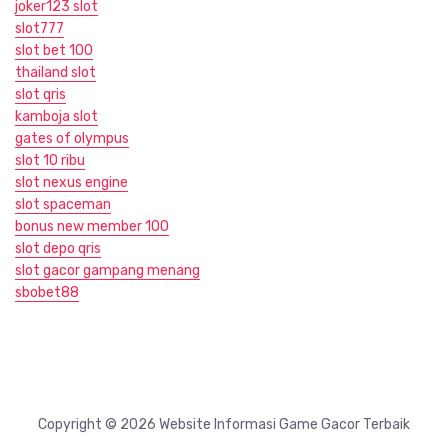
joker123 slot
slot777
slot bet 100
thailand slot
slot qris
kamboja slot
gates of olympus
slot 10 ribu
slot nexus engine
slot spaceman
bonus new member 100
slot depo qris
slot gacor gampang menang
sbobet88
Copyright © 2026 Website Informasi Game Gacor Terbaik