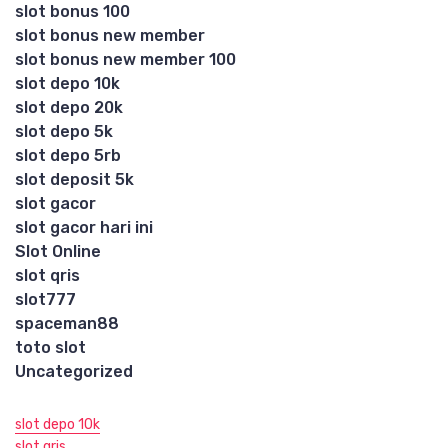
slot bonus 100
slot bonus new member
slot bonus new member 100
slot depo 10k
slot depo 20k
slot depo 5k
slot depo 5rb
slot deposit 5k
slot gacor
slot gacor hari ini
Slot Online
slot qris
slot777
spaceman88
toto slot
Uncategorized
slot depo 10k
slot qris