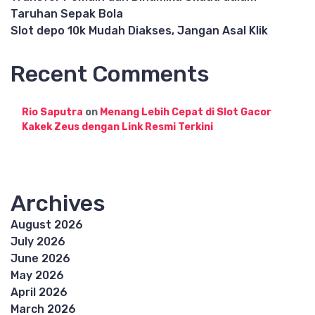
Taruhan Sepak Bola
Slot depo 10k Mudah Diakses, Jangan Asal Klik
Recent Comments
Rio Saputra
on
Menang Lebih Cepat di Slot Gacor
Kakek Zeus dengan Link Resmi Terkini
Archives
August 2026
July 2026
June 2026
May 2026
April 2026
March 2026