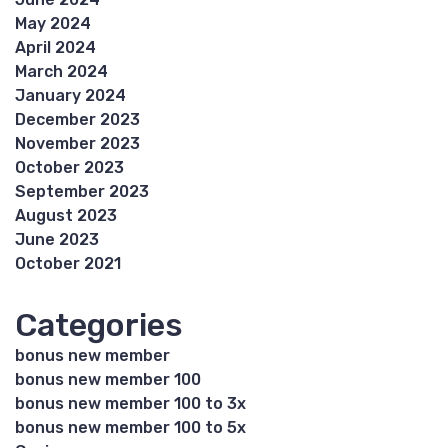
May 2024
April 2024
March 2024
January 2024
December 2023
November 2023
October 2023
September 2023
August 2023
June 2023
October 2021
Categories
bonus new member
bonus new member 100
bonus new member 100 to 3x
bonus new member 100 to 5x