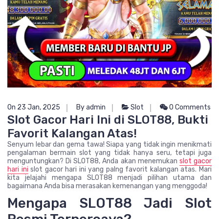
On 23 Jan, 2025
By admin
Slot
0 Comments
Slot Gacor Hari Ini di SLOT88, Bukti
Favorit Kalangan Atas!
Senyum lebar dan gema tawa! Siapa yang tidak ingin menikmati
pengalaman bermain slot yang tidak hanya seru, tetapi juga
menguntungkan? Di SLOT88, Anda akan menemukan
slot gacor
hari ini
slot gacor hari ini yang palng favorit kalangan atas. Mari
kita jelajahi mengapa SLOT88 menjadi pilihan utama dan
bagaimana Anda bisa merasakan kemenangan yang menggoda!
Mengapa SLOT88 Jadi Slot