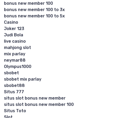
bonus new member 100
bonus new member 100 to 3x
bonus new member 100 to 5x
Casino
Joker 123
Judi Bola
live casino
mahjong slot
mix parlay
neymar88
Olympus1000
sbobet
sbobet mix parlay
sbobet88
Situs 777
situs slot bonus new member
situs slot bonus new member 100
Situs Toto
Slot