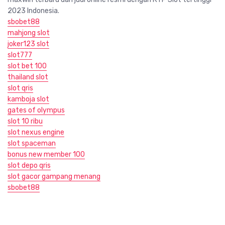
2023 Indonesia.
sbobet88
mahjong slot
joker123 slot
slot777
slot bet 100
thailand slot
slot qris
kamboja slot
gates of olympus
slot 10 ribu
slot nexus engine
slot spaceman
bonus new member 100
slot depo qris
slot gacor gampang menang
sbobet88