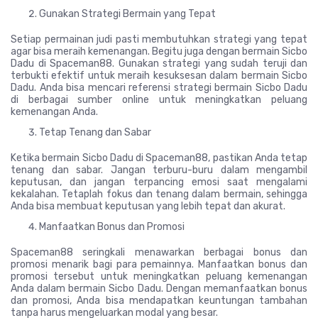
Gunakan Strategi Bermain yang Tepat
Setiap permainan judi pasti membutuhkan strategi yang tepat
agar bisa meraih kemenangan. Begitu juga dengan bermain Sicbo
Dadu di Spaceman88. Gunakan strategi yang sudah teruji dan
terbukti efektif untuk meraih kesuksesan dalam bermain Sicbo
Dadu. Anda bisa mencari referensi strategi bermain Sicbo Dadu
di berbagai sumber online untuk meningkatkan peluang
kemenangan Anda.
Tetap Tenang dan Sabar
Ketika bermain Sicbo Dadu di Spaceman88, pastikan Anda tetap
tenang dan sabar. Jangan terburu-buru dalam mengambil
keputusan, dan jangan terpancing emosi saat mengalami
kekalahan. Tetaplah fokus dan tenang dalam bermain, sehingga
Anda bisa membuat keputusan yang lebih tepat dan akurat.
Manfaatkan Bonus dan Promosi
Spaceman88 seringkali menawarkan berbagai bonus dan
promosi menarik bagi para pemainnya. Manfaatkan bonus dan
promosi tersebut untuk meningkatkan peluang kemenangan
Anda dalam bermain Sicbo Dadu. Dengan memanfaatkan bonus
dan promosi, Anda bisa mendapatkan keuntungan tambahan
tanpa harus mengeluarkan modal yang besar.