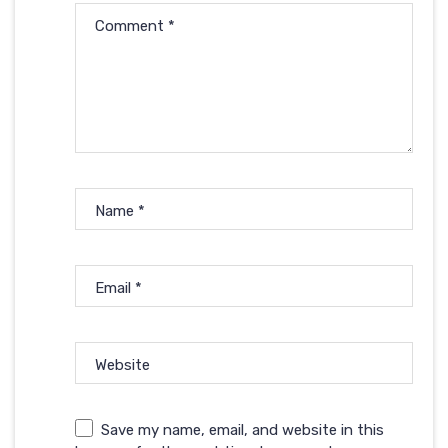
Comment
*
Name
*
Email
*
Website
Save my name, email, and website in this