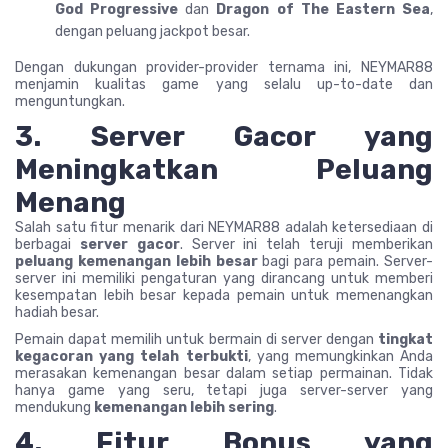
God Progressive
dan
Dragon of The Eastern Sea
,
dengan peluang jackpot besar.
Dengan dukungan provider-provider ternama ini, NEYMAR88
menjamin kualitas game yang selalu up-to-date dan
menguntungkan.
3. Server Gacor yang
Meningkatkan Peluang
Menang
Salah satu fitur menarik dari NEYMAR88 adalah ketersediaan di
berbagai
server gacor
. Server ini telah teruji memberikan
peluang kemenangan lebih besar
bagi para pemain. Server-
server ini memiliki pengaturan yang dirancang untuk memberi
kesempatan lebih besar kepada pemain untuk memenangkan
hadiah besar.
Pemain dapat memilih untuk bermain di server dengan
tingkat
kegacoran yang telah terbukti
, yang memungkinkan Anda
merasakan kemenangan besar dalam setiap permainan. Tidak
hanya game yang seru, tetapi juga server-server yang
mendukung
kemenangan lebih sering
.
4. Fitur Bonus yang