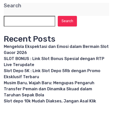
Search
Search
Recent Posts
Mengelola Ekspektasi dan Emosi dalam Bermain Slot
Gacor 2026
SLOT BONUS : Link Slot Bonus Spesial dengan RTP
Live Terupdate
Slot Depo 5K : Link Slot Depo 5Rb dengan Promo
Eksklusif Terbaru
Musim Baru, Wajah Baru: Mengupas Pengaruh
Transfer Pemain dan Dinamika Skuad dalam
Taruhan Sepak Bola
Slot depo 10k Mudah Diakses, Jangan Asal Klik