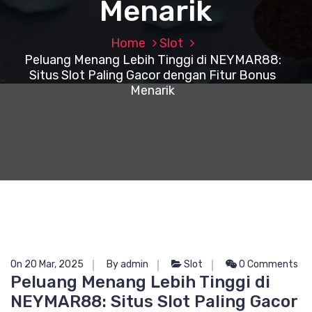
Menarik
Home
Slot
Peluang Menang Lebih Tinggi di NEYMAR88:
Situs Slot Paling Gacor dengan Fitur Bonus
Menarik
On 20 Mar, 2025
By admin
Slot
0 Comments
Peluang Menang Lebih Tinggi di
NEYMAR88: Situs Slot Paling Gacor