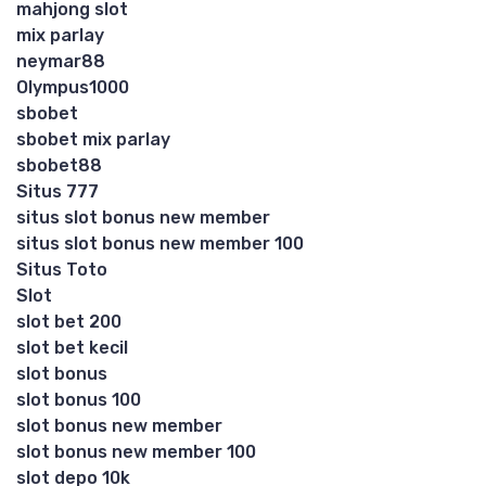
mahjong slot
mix parlay
neymar88
Olympus1000
sbobet
sbobet mix parlay
sbobet88
Situs 777
situs slot bonus new member
situs slot bonus new member 100
Situs Toto
Slot
slot bet 200
slot bet kecil
slot bonus
slot bonus 100
slot bonus new member
slot bonus new member 100
slot depo 10k