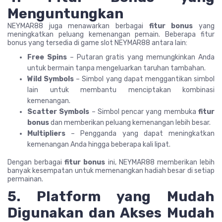
Menguntungkan
NEYMAR88 juga menawarkan berbagai
fitur bonus
yang
meningkatkan peluang kemenangan pemain. Beberapa fitur
bonus yang tersedia di game slot NEYMAR88 antara lain:
Free Spins
– Putaran gratis yang memungkinkan Anda
untuk bermain tanpa mengeluarkan taruhan tambahan.
Wild Symbols
– Simbol yang dapat menggantikan simbol
lain untuk membantu menciptakan kombinasi
kemenangan.
Scatter Symbols
– Simbol pencar yang membuka
fitur
bonus
dan memberikan peluang kemenangan lebih besar.
Multipliers
– Pengganda yang dapat meningkatkan
kemenangan Anda hingga beberapa kali lipat.
Dengan berbagai
fitur bonus
ini, NEYMAR88 memberikan lebih
banyak kesempatan untuk memenangkan hadiah besar di setiap
permainan.
5. Platform yang Mudah
Digunakan dan Akses Mudah