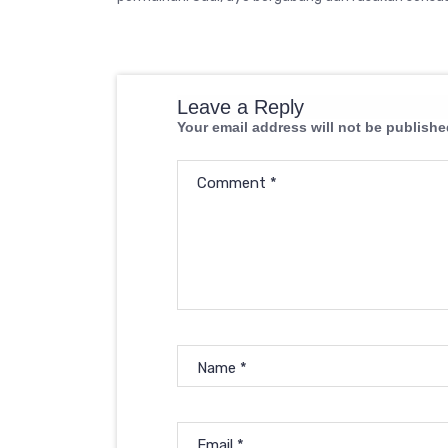
Leave a Reply
Your email address will not be publishe
Comment
*
Name
*
Email
*