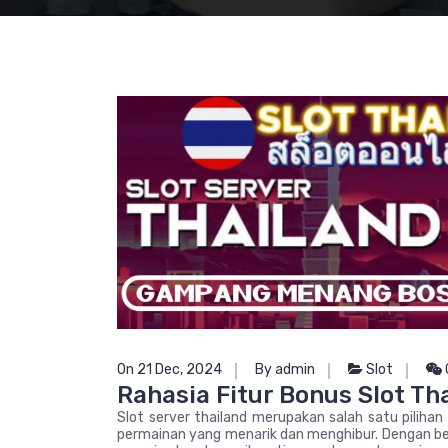
On 21 Dec, 2024
By admin
Slot
Rahasia Fitur Bonus Slot T
Slot server thailand merupakan salah satu pilihan
permainan yang menarik dan menghibur. Dengan berba