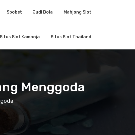
Sbobet
Judi Bola
Mahjong Slot
Situs Slot Kamboja
Situs Slot Thailand
 yang Menggoda
ggoda