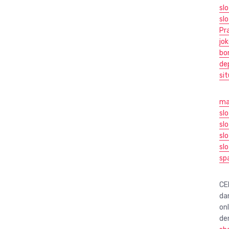
sl
slo
Pr
jo
bo
de
si
ma
sl
sl
sl
sl
sp
CE
da
on
de