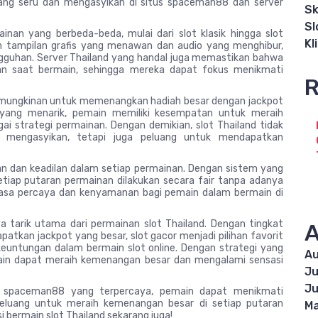
ng seru dan mengasyikan di situs spaceman88 dan server
Sk
Sl
inan yang berbeda-beda, mulai dari slot klasik hingga slot
Kl
n tampilan grafis yang menawan dan audio yang menghibur,
ngguhan. Server Thailand yang handal juga memastikan bahwa
an saat bermain, sehingga mereka dapat fokus menikmati
R
 kemungkinan untuk memenangkan hadiah besar dengan jackpot
 yang menarik, pemain memiliki kesempatan untuk meraih
strategi permainan. Dengan demikian, slot Thailand tidak
mengasyikan, tetapi juga peluang untuk mendapatkan
an dan keadilan dalam setiap permainan. Dengan sistem yang
etiap putaran permainan dilakukan secara fair tanpa adanya
 rasa percaya dan kenyamanan bagi pemain dalam bermain di
aya tarik utama dari permainan slot Thailand. Dengan tingkat
A
tkan jackpot yang besar, slot gacor menjadi pilihan favorit
euntungan dalam bermain slot online. Dengan strategi yang
Au
in dapat meraih kemenangan besar dan mengalami sensasi
Ju
Ju
s spaceman88 yang terpercaya, pemain dapat menikmati
eluang untuk meraih kemenangan besar di setiap putaran
Ma
 bermain slot Thailand sekarang juga!