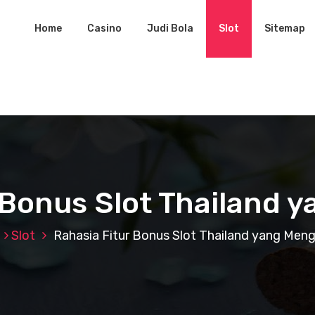
Home
Casino
Judi Bola
Slot
Sitemap
 Bonus Slot Thailand
Slot
Rahasia Fitur Bonus Slot Thailand yang Men