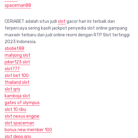
spaceman88
CERIABET adalah situs judi
slot
gacor hari ini terbaik dan
terpercaya sering kasih jackpot penyedia slot online gampang
maxwin terbaru dan judi online resmi dengan RTP Slot tertinggi
2023 Indonesia.
sbobet88
mahjong slot
joker123 slot
slot777
slot bet 100
thailand slot
slot qris
kamboja slot
gates of olympus
slot 10 ribu
slot nexus engine
slot spaceman
bonus new member 100
slot depo qris