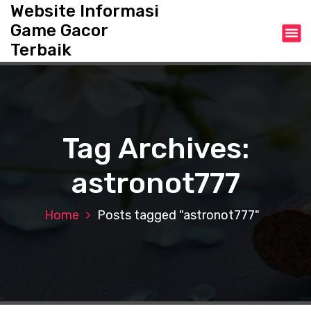
S
Website Informasi
k
Game Gacor
i
Terbaik
p
t
o
c
o
n
Tag Archives:
t
e
astronot777
n
t
Home
Posts tagged "astronot777"