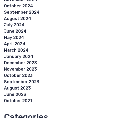
October 2024
September 2024
August 2024
July 2024
June 2024
May 2024
April 2024
March 2024
January 2024
December 2023
November 2023
October 2023
September 2023
August 2023
June 2023
October 2021
Categories