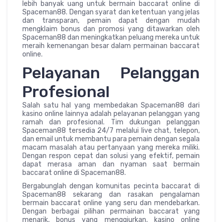
lebih banyak uang untuk bermain baccarat online di
Spaceman88. Dengan syarat dan ketentuan yang jelas
dan transparan, pemain dapat dengan mudah
mengklaim bonus dan promosi yang ditawarkan oleh
Spaceman88 dan meningkatkan peluang mereka untuk
meraih kemenangan besar dalam permainan baccarat
online.
Pelayanan Pelanggan
Profesional
Salah satu hal yang membedakan Spaceman88 dari
kasino online lainnya adalah pelayanan pelanggan yang
ramah dan profesional. Tim dukungan pelanggan
Spaceman88 tersedia 24/7 melalui live chat, telepon,
dan email untuk membantu para pemain dengan segala
macam masalah atau pertanyaan yang mereka miliki.
Dengan respon cepat dan solusi yang efektif, pemain
dapat merasa aman dan nyaman saat bermain
baccarat online di Spaceman88.
Bergabunglah dengan komunitas pecinta baccarat di
Spaceman88 sekarang dan rasakan pengalaman
bermain baccarat online yang seru dan mendebarkan.
Dengan berbagai pilihan permainan baccarat yang
menarik, bonus yang menggiurkan, kasino online