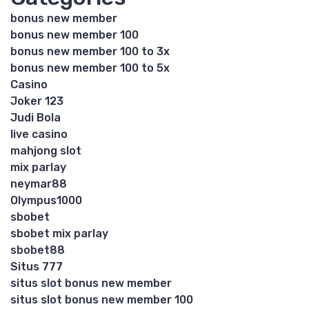
bonus new member
bonus new member 100
bonus new member 100 to 3x
bonus new member 100 to 5x
Casino
Joker 123
Judi Bola
live casino
mahjong slot
mix parlay
neymar88
Olympus1000
sbobet
sbobet mix parlay
sbobet88
Situs 777
situs slot bonus new member
situs slot bonus new member 100