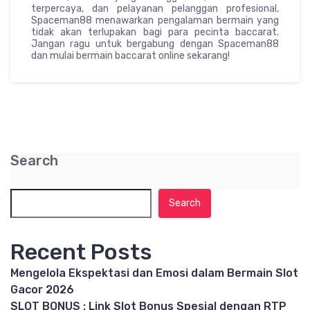
terpercaya, dan pelayanan pelanggan profesional,
Spaceman88 menawarkan pengalaman bermain yang
tidak akan terlupakan bagi para pecinta baccarat.
Jangan ragu untuk bergabung dengan Spaceman88
dan mulai bermain baccarat online sekarang!
Search
Search
Recent Posts
Mengelola Ekspektasi dan Emosi dalam Bermain Slot
Gacor 2026
SLOT BONUS : Link Slot Bonus Spesial dengan RTP