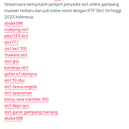
terpercaya sering kasih jackpot penyedia slot online gampang
maxwin terbaru dan judi online resmi dengan RTP Slot tertinggi
2023 Indonesia.
sbobet88
mahjong slot
joker123 slot
slot777
slot bet 100
thailand slot
slot qris
kamboja slot
gates of olympus
slot 10 ribu
slot nexus engine
slot spaceman
bonus new member 100
slot depo qris
slot gacor gampang menang
sbobet88