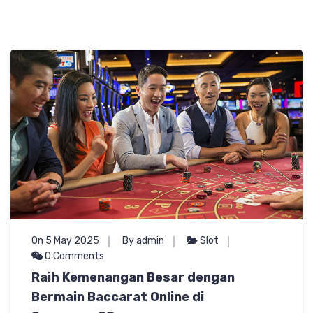
On 5 May 2025
By admin
Slot
0 Comments
Raih Kemenangan Besar dengan
Bermain Baccarat Online di