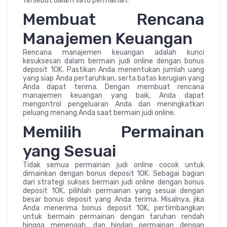
tersebut dalam satu permainan.
Membuat Rencana
Manajemen Keuangan
Rencana manajemen keuangan adalah kunci
kesuksesan dalam bermain judi online dengan bonus
deposit 10K. Pastikan Anda menentukan jumlah uang
yang siap Anda pertaruhkan, serta batas kerugian yang
Anda dapat terima. Dengan membuat rencana
manajemen keuangan yang baik, Anda dapat
mengontrol pengeluaran Anda dan meningkatkan
peluang menang Anda saat bermain judi online.
Memilih Permainan
yang Sesuai
Tidak semua permainan judi online cocok untuk
dimainkan dengan bonus deposit 10K. Sebagai bagian
dari strategi sukses bermain judi online dengan bonus
deposit 10K, pilihlah permainan yang sesuai dengan
besar bonus deposit yang Anda terima. Misalnya, jika
Anda menerima bonus deposit 10K, pertimbangkan
untuk bermain permainan dengan taruhan rendah
hingga menengah, dan hindari permainan dengan