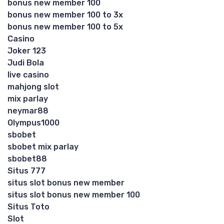
bonus new member 100
bonus new member 100 to 3x
bonus new member 100 to 5x
Casino
Joker 123
Judi Bola
live casino
mahjong slot
mix parlay
neymar88
Olympus1000
sbobet
sbobet mix parlay
sbobet88
Situs 777
situs slot bonus new member
situs slot bonus new member 100
Situs Toto
Slot