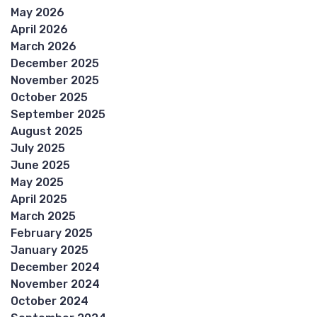
May 2026
April 2026
March 2026
December 2025
November 2025
October 2025
September 2025
August 2025
July 2025
June 2025
May 2025
April 2025
March 2025
February 2025
January 2025
December 2024
November 2024
October 2024