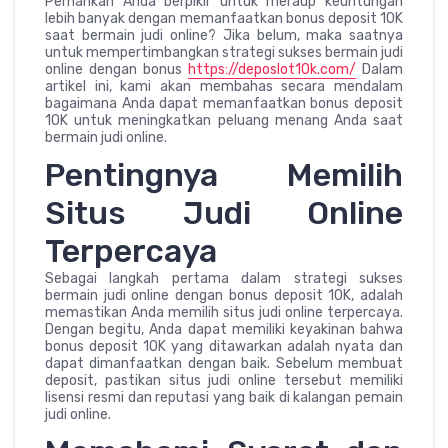
Pernahkah Anda berpikir untuk meraup keuntungan
lebih banyak dengan memanfaatkan bonus deposit 10K
saat bermain judi online? Jika belum, maka saatnya
untuk mempertimbangkan strategi sukses bermain judi
online dengan bonus
https://deposlot10k.com/
Dalam
artikel ini, kami akan membahas secara mendalam
bagaimana Anda dapat memanfaatkan bonus deposit
10K untuk meningkatkan peluang menang Anda saat
bermain judi online.
Pentingnya Memilih
Situs Judi Online
Terpercaya
Sebagai langkah pertama dalam strategi sukses
bermain judi online dengan bonus deposit 10K, adalah
memastikan Anda memilih situs judi online terpercaya.
Dengan begitu, Anda dapat memiliki keyakinan bahwa
bonus deposit 10K yang ditawarkan adalah nyata dan
dapat dimanfaatkan dengan baik. Sebelum membuat
deposit, pastikan situs judi online tersebut memiliki
lisensi resmi dan reputasi yang baik di kalangan pemain
judi online.