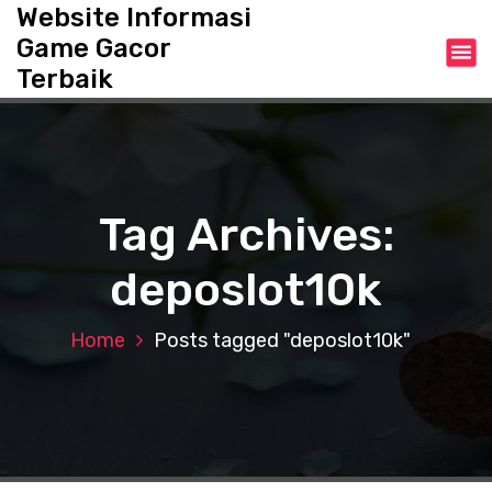
S
Website Informasi
k
Game Gacor
i
Terbaik
p
t
o
c
o
n
Tag Archives:
t
e
deposlot10k
n
t
Home
Posts tagged "deposlot10k"