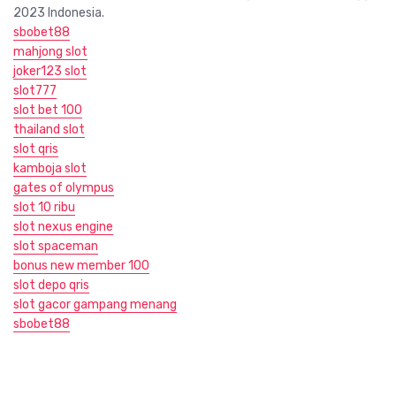
2023 Indonesia.
sbobet88
mahjong slot
joker123 slot
slot777
slot bet 100
thailand slot
slot qris
kamboja slot
gates of olympus
slot 10 ribu
slot nexus engine
slot spaceman
bonus new member 100
slot depo qris
slot gacor gampang menang
sbobet88