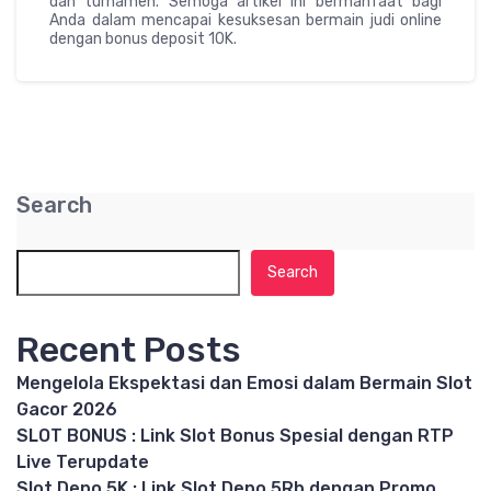
dan turnamen. Semoga artikel ini bermanfaat bagi
Anda dalam mencapai kesuksesan bermain judi online
dengan bonus deposit 10K.
Search
Search
Recent Posts
Mengelola Ekspektasi dan Emosi dalam Bermain Slot
Gacor 2026
SLOT BONUS : Link Slot Bonus Spesial dengan RTP
Live Terupdate
Slot Depo 5K : Link Slot Depo 5Rb dengan Promo