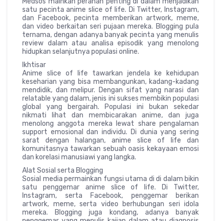
Medsos mainkan peranan penting di dalam menjadikan
satu pecinta anime slice of life. Di Twitter, Instagram,
dan Facebook, pecinta memberikan artwork, meme,
dan video berkaitan seri pujaan mereka. Blogging pula
ternama, dengan adanya banyak pecinta yang menulis
review dalam atau analisa episodik yang menolong
hidupkan selanjutnya populasi online.
Ikhtisar
Anime slice of life tawarkan jendela ke kehidupan
keseharian yang bisa membangunkan, kadang-kadang
mendidik, dan melipur. Dengan sifat yang narasi dan
relatable yang dalam, jenis ini sukses membikin populasi
global yang bergairah. Populasi ini bukan sekedar
nikmati lihat dan membicarakan anime, dan juga
menolong anggota mereka lewat share pengalaman
support emosional dan individu. Di dunia yang sering
sarat dengan halangan, anime slice of life dan
komunitasnya tawarkan sebuah oasis kekayaan emosi
dan korelasi manusiawi yang langka.
Alat Sosial serta Blogging
Sosial media permainkan fungsi utama di di dalam bikin
satu penggemar anime slice of life. Di Twitter,
Instagram, serta Facebook, penggemar berikan
artwork, meme, serta video berhubungan seri idola
mereka. Blogging juga kondang, adanya banyak
penggemar yang menulis kajian dalam atau diagnosis