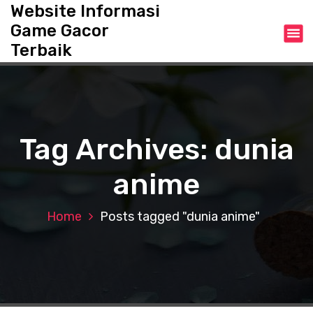
S
Website Informasi
k
Game Gacor
i
Terbaik
p
t
o
c
o
n
Tag Archives: dunia
t
e
anime
n
t
Home
Posts tagged "dunia anime"