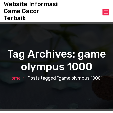
S
Website Informasi
k
Game Gacor
i
Terbaik
p
t
o
c
o
n
Tag Archives: game
t
e
olympus 1000
n
t
Home
Posts tagged "game olympus 1000"