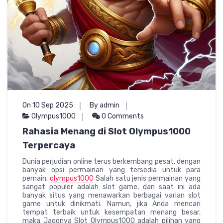
On 10 Sep 2025
By admin
Olympus1000
0 Comments
Rahasia Menang di Slot Olympus1000
Terpercaya
Dunia perjudian online terus berkembang pesat, dengan
banyak opsi permainan yang tersedia untuk para
pemain.
olympus1000
Salah satu jenis permainan yang
sangat populer adalah slot game, dan saat ini ada
banyak situs yang menawarkan berbagai varian slot
game untuk dinikmati. Namun, jika Anda mencari
tempat terbaik untuk kesempatan menang besar,
maka Jagonya Slot Olympus1000 adalah pilihan yang