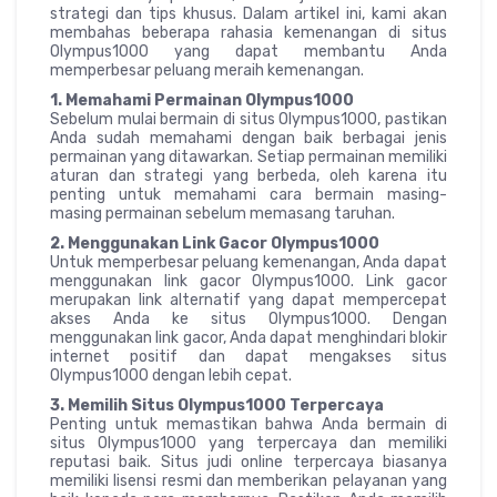
strategi dan tips khusus. Dalam artikel ini, kami akan
membahas beberapa rahasia kemenangan di situs
Olympus1000 yang dapat membantu Anda
memperbesar peluang meraih kemenangan.
1. Memahami Permainan Olympus1000
Sebelum mulai bermain di situs Olympus1000, pastikan
Anda sudah memahami dengan baik berbagai jenis
permainan yang ditawarkan. Setiap permainan memiliki
aturan dan strategi yang berbeda, oleh karena itu
penting untuk memahami cara bermain masing-
masing permainan sebelum memasang taruhan.
2. Menggunakan Link Gacor Olympus1000
Untuk memperbesar peluang kemenangan, Anda dapat
menggunakan link gacor Olympus1000. Link gacor
merupakan link alternatif yang dapat mempercepat
akses Anda ke situs Olympus1000. Dengan
menggunakan link gacor, Anda dapat menghindari blokir
internet positif dan dapat mengakses situs
Olympus1000 dengan lebih cepat.
3. Memilih Situs Olympus1000 Terpercaya
Penting untuk memastikan bahwa Anda bermain di
situs Olympus1000 yang terpercaya dan memiliki
reputasi baik. Situs judi online terpercaya biasanya
memiliki lisensi resmi dan memberikan pelayanan yang