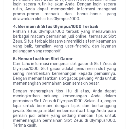
login secara rutin ke akun Anda. Dengan login secara
rutin, Anda dapat memperoleh informasi mengenai
promo-promo menarik dan bonus-bonus yang
ditawarkan oleh situs Olympus1000.
4. Bermain di Situs Olympus1000 Terbaik
Pilihlah situs Olympus1000 terbaik yang menawarkan
berbagai macam permainan judi online, termasuk Slot
Zeus. Situs terbaik biasanya memiliki sistem keamanan
yang baik, tampilan yang user-friendly, dan layanan
pelanggan yang responsif.
5. Memanfaatkan Slot Gacor
Cari tahu informasi mengenai slot gacor di Slot Zeus di
Olympus1000. Slot gacor adalah jenis mesin slot yang
sering memberikan kemenangan kepada pemainnya.
Dengan memanfaatkan slot gacor, peluang Anda untuk
memenangkan permainan akan semakin besar.
Dengan menerapkan tips jitu di atas, Anda dapat
meningkatkan peluang kemenangan Anda dalam
permainan Slot Zeus di Olympus1000. Selain itu, jangan
lupa untuk bermain dengan bijak dan bertanggung
jawab. Semoga artikel ini bermanfaat bagi Anda para
pemain judi online yang sedang mencari tips untuk
memenangkan permainan Slot Zeus di Olympus1000.
Terima kasih.