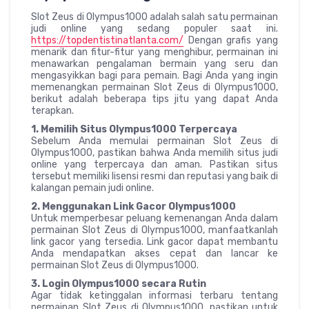
Slot Zeus di Olympus1000 adalah salah satu permainan
judi online yang sedang populer saat ini.
https://topdentistinatlanta.com/
Dengan grafis yang
menarik dan fitur-fitur yang menghibur, permainan ini
menawarkan pengalaman bermain yang seru dan
mengasyikkan bagi para pemain. Bagi Anda yang ingin
memenangkan permainan Slot Zeus di Olympus1000,
berikut adalah beberapa tips jitu yang dapat Anda
terapkan.
1. Memilih Situs Olympus1000 Terpercaya
Sebelum Anda memulai permainan Slot Zeus di
Olympus1000, pastikan bahwa Anda memilih situs judi
online yang terpercaya dan aman. Pastikan situs
tersebut memiliki lisensi resmi dan reputasi yang baik di
kalangan pemain judi online.
2. Menggunakan Link Gacor Olympus1000
Untuk memperbesar peluang kemenangan Anda dalam
permainan Slot Zeus di Olympus1000, manfaatkanlah
link gacor yang tersedia. Link gacor dapat membantu
Anda mendapatkan akses cepat dan lancar ke
permainan Slot Zeus di Olympus1000.
3. Login Olympus1000 secara Rutin
Agar tidak ketinggalan informasi terbaru tentang
permainan Slot Zeus di Olympus1000, pastikan untuk