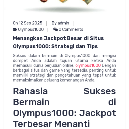
On 12 Sep 2025
By admin
Olympus1000
0 Comments
Menangkan Jackpot Besar di Situs
Olympus1000: Strategi dan Tips
Sukses dalam bermain di Olympus1000 dan mengisi
dompet Anda adalah tujuan utama ketika Anda
memasuki dunia perjudian online.
olympus1000
Dengan
berbagai situs dan game yang tersedia, penting untuk
memiliki strategi dan pengetahuan yang tepat untuk
memaksimalkan peluang kemenangan Anda.
Rahasia Sukses
Bermain di
Olympus1000: Jackpot
Terbesar Menanti