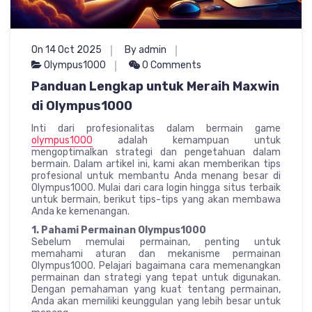
On 14 Oct 2025
By admin
Olympus1000
0 Comments
Panduan Lengkap untuk Meraih Maxwin
di Olympus1000
Inti dari profesionalitas dalam bermain game
olympus1000
adalah kemampuan untuk
mengoptimalkan strategi dan pengetahuan dalam
bermain. Dalam artikel ini, kami akan memberikan tips
profesional untuk membantu Anda menang besar di
Olympus1000. Mulai dari cara login hingga situs terbaik
untuk bermain, berikut tips-tips yang akan membawa
Anda ke kemenangan.
1. Pahami Permainan Olympus1000
Sebelum memulai permainan, penting untuk
memahami aturan dan mekanisme permainan
Olympus1000. Pelajari bagaimana cara memenangkan
permainan dan strategi yang tepat untuk digunakan.
Dengan pemahaman yang kuat tentang permainan,
Anda akan memiliki keunggulan yang lebih besar untuk