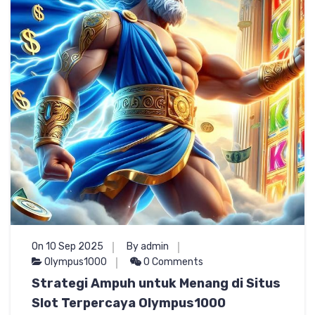
On 10 Sep 2025
By admin
Olympus1000
0 Comments
Strategi Ampuh untuk Menang di Situs
Slot Terpercaya Olympus1000