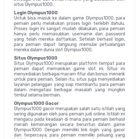
situs Olympus1000.
Login Olympus1000
Untuk bisa masuk ke dalam game Olympus1000, para
pemain perlu melakukan proses login terlebih dahulu.
Proses login ini sangat mudah dilakukan, para pemain
hanya perlu memasukkan username dan password
yang telah mereka daftarkan. Setelah berhasil login,
para pemain dapat langsung memulai petualangan
mereka dalam dunia slot Olympus1000.
Situs Olympus1000
Situs Olympus1000 merupakan platform tempat para
pemain dapat memainkan game slot ini. Situs ini
menyediakan berbagai macam fitur dan bonus menarik
untuk para pemain. Selain itu, situs juga menyediakan
layanan pelanggan yang siap membantu para pemain
dalam mengatasi berbagai masalah yang mungkin
timbul selama bermain.
Olympus1000 Gacor
Olympus1000 gacor merupakan salah satu istilah yang
sering digunakan oleh para pemain judi online. Istilah ini
mengacu pada keadaan di mana para pemain berhasil
meraih kemenangan secara beruntun dalam game
Olympus1000. Dengan memiliki link login yang gacor
dan terpercaya, para pemain memiliki peluang yang