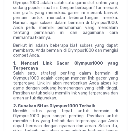
Olympus1000 adalah salah satu game slot online yang
sedang populer saat ini. Dengan berbagai fitur menarik
dan grafis yang memukau, game ini menarik banyak
pemain untuk mencoba keberuntungan mereka.
Namun, agar sukses dalam bermain di Olympus1000,
Anda perlu memiliki pemahaman yang mendalam
tentang permainan ini dan bagaimana cara
memanfaatkannya.
Berikut ini adalah beberapa kiat sukses yang dapat
membantu Anda bermain di Olympus1000 dan mengisi
dompet Anda:
1. Mencari Link Gacor Olympus1000 yang
Terpercaya
Salah satu strategi penting dalam bermain di
Olympus1000 adalah dengan mencari link gacor yang
terpercaya. Link ini akan memberikan Anda akses ke
game dengan peluang kemenangan yang lebih tinggi.
Pastikan untuk selalu memilih link yang terpercaya dan
aman untuk digunakan.
2. Gunakan Situs Olympus1000 Terbaik
Memilih situs yang tepat untuk bermain di
Olympus1000 juga sangat penting. Pastikan untuk
memilih situs yang terbaik dan terpercaya agar Anda
dapat bermain dengan nyaman dan aman. Selain itu,
situs terbaik juga akan menyediakan berbagai bonus