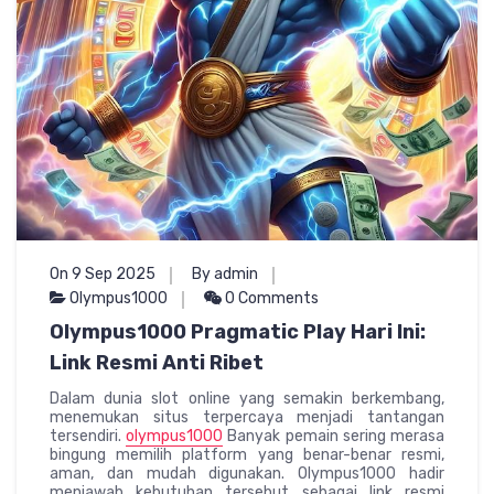
On 9 Sep 2025
By admin
Olympus1000
0 Comments
Olympus1000 Pragmatic Play Hari Ini:
Link Resmi Anti Ribet
Dalam dunia slot online yang semakin berkembang,
menemukan situs terpercaya menjadi tantangan
tersendiri.
olympus1000
Banyak pemain sering merasa
bingung memilih platform yang benar-benar resmi,
aman, dan mudah digunakan. Olympus1000 hadir
menjawab kebutuhan tersebut sebagai link resmi