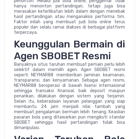
penonton. Melalui judi bola online, penggemar tidak
hanya menonton pertandingan, tetapi juga bisa
merasakan keterlibatan lebih dalam dengan menebak
hasil pertandingan atau menganalisis performa tim.
Faktor inilah yang membuat judi bola online terus
populer dan selalu ramai diakses di berbagai platform
terpercaya.
Keunggulan Bermain di
Agen SBOBET Resmi
Banyaknya situs taruhan membuat pemain perlu lebih
selektif dalam memilih agen. Agen SBOBET resmi
seperti NEYMAR88 memberikan jaminan keamanan,
transparansi, dan kenyamanan. Sebagai agen resmi,
NEYMAR88 beroperasi di bawah lisensi internasional
sehingga transaksi finansial, baik deposit maupun
penarikan, dilakukan dengan sistem yang terjamin.
Selain itu, keberadaan layanan pelanggan yang siap
membantu 24 jam menjadi nilai tambah yang
membuat pengalaman bermain lebih tenang. Keaslian
pasaran bola yang ditawarkan pun mengikuti standar
SBOBET sehingga hasil pertandingan tidak bisa
dimanipulasi.