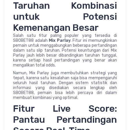
Taruhan Kombinasi
untuk Potensi
Kemenangan Besar
Salah satu fitur paling populer yang tersedia di
SBOBET88 adalah
Mix Parlay
. Fitur ini memungkinkan
pemain untuk menggabungkan beberapa pertandingan
dalam satu slip taruhan. Potensi keuntungan dari Mix
Parlay jauh lebih besar dibandingkan taruhan tunggal,
karena setiap hasil pertandingan yang benar akan
mengalikan total odds.
Namun, Mix Parlay juga membutuhkan strategi yang
tepat, karena satu kesalahan saja bisa mempengaruhi
seluruh hasil taruhan. Dengan sistem statistik dan
informasi yang disediakan secara lengkap oleh
SBOBET88, pemain bisa lebih percaya diri dalam
membuat kombinasi yang optimal.
Fitur Live Score:
Pantau Pertandingan