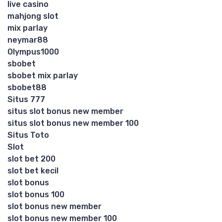
live casino
mahjong slot
mix parlay
neymar88
Olympus1000
sbobet
sbobet mix parlay
sbobet88
Situs 777
situs slot bonus new member
situs slot bonus new member 100
Situs Toto
Slot
slot bet 200
slot bet kecil
slot bonus
slot bonus 100
slot bonus new member
slot bonus new member 100