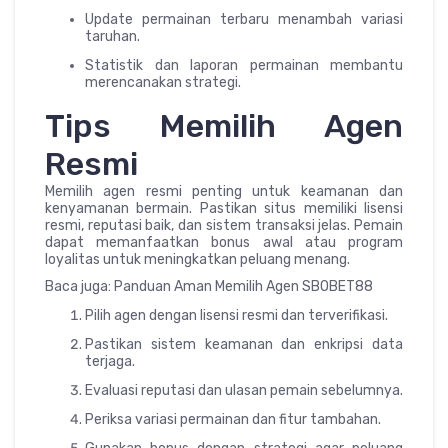
Update permainan terbaru menambah variasi
taruhan.
Statistik dan laporan permainan membantu
merencanakan strategi.
Tips Memilih Agen
Resmi
Memilih agen resmi penting untuk keamanan dan
kenyamanan bermain. Pastikan situs memiliki lisensi
resmi, reputasi baik, dan sistem transaksi jelas. Pemain
dapat memanfaatkan bonus awal atau program
loyalitas untuk meningkatkan peluang menang.
Baca juga: Panduan Aman Memilih Agen SBOBET88
Pilih agen dengan lisensi resmi dan terverifikasi.
Pastikan sistem keamanan dan enkripsi data
terjaga.
Evaluasi reputasi dan ulasan pemain sebelumnya.
Periksa variasi permainan dan fitur tambahan.