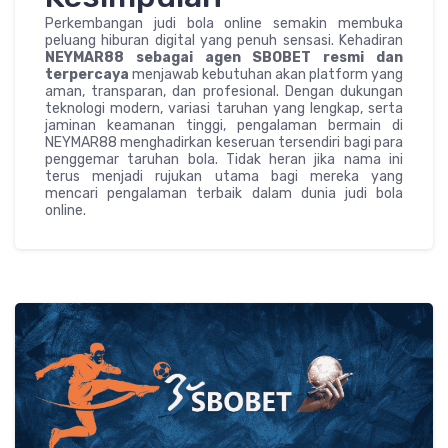
Perkembangan judi bola online semakin membuka
peluang hiburan digital yang penuh sensasi. Kehadiran
NEYMAR88 sebagai agen SBOBET resmi dan
terpercaya
menjawab kebutuhan akan platform yang
aman, transparan, dan profesional. Dengan dukungan
teknologi modern, variasi taruhan yang lengkap, serta
jaminan keamanan tinggi, pengalaman bermain di
NEYMAR88 menghadirkan keseruan tersendiri bagi para
penggemar taruhan bola. Tidak heran jika nama ini
terus menjadi rujukan utama bagi mereka yang
mencari pengalaman terbaik dalam dunia judi bola
online.