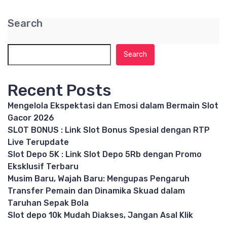
Search
Search
Recent Posts
Mengelola Ekspektasi dan Emosi dalam Bermain Slot
Gacor 2026
SLOT BONUS : Link Slot Bonus Spesial dengan RTP
Live Terupdate
Slot Depo 5K : Link Slot Depo 5Rb dengan Promo
Eksklusif Terbaru
Musim Baru, Wajah Baru: Mengupas Pengaruh
Transfer Pemain dan Dinamika Skuad dalam
Taruhan Sepak Bola
Slot depo 10k Mudah Diakses, Jangan Asal Klik