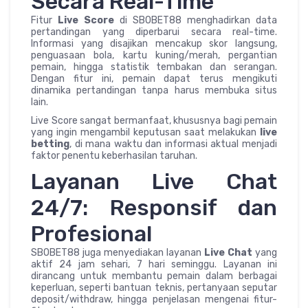
Secara Real-Time
Fitur
Live Score
di SBOBET88 menghadirkan data
pertandingan yang diperbarui secara real-time.
Informasi yang disajikan mencakup skor langsung,
penguasaan bola, kartu kuning/merah, pergantian
pemain, hingga statistik tembakan dan serangan.
Dengan fitur ini, pemain dapat terus mengikuti
dinamika pertandingan tanpa harus membuka situs
lain.
Live Score sangat bermanfaat, khususnya bagi pemain
yang ingin mengambil keputusan saat melakukan
live
betting
, di mana waktu dan informasi aktual menjadi
faktor penentu keberhasilan taruhan.
Layanan Live Chat
24/7: Responsif dan
Profesional
SBOBET88 juga menyediakan layanan
Live Chat
yang
aktif 24 jam sehari, 7 hari seminggu. Layanan ini
dirancang untuk membantu pemain dalam berbagai
keperluan, seperti bantuan teknis, pertanyaan seputar
deposit/withdraw, hingga penjelasan mengenai fitur-