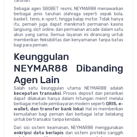
taruhan.
Sebagai agen SBOBET resmi, NEYMAR88 menawarkan
berbagai jenis taruhan olahraga seperti sepak bola,
basket, tenis, e-sport, hingga balap motor. Tidak hanya
itu, pemain juga dapat menikmati permainan kasino
langsung, slot online, dan permainan arcade dalam satu
akun yang sama. Semua layanan ini dirancang untuk
memberikan fleksibilitas dan kenyamanan tanpa batas
bagi para pemain.
Keunggulan
NEYMAR88 Dibanding
Agen Lain
Salah satu keunggulan utama NEYMAR88 adalah
kecepatan transaksi
. Proses deposit dan penarikan
dapat dilakukan hanya dalam hitungan menit melalui
berbagai metode pembayaran modern seperti
QRIS, e-
wallet, dan transfer bank lokal
. Hal ini memberikan
kemudahan bagi pemain dari berbagai latar belakang
untuk bertransaksi tanpa kendala.
Dari sisi sistem keamanan, NEYMAR88 menggunakan
enkripsi data berlapis
dan sistem proteksi canggih