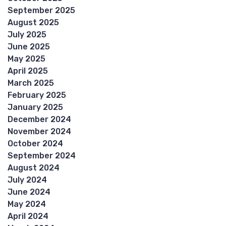
September 2025
August 2025
July 2025
June 2025
May 2025
April 2025
March 2025
February 2025
January 2025
December 2024
November 2024
October 2024
September 2024
August 2024
July 2024
June 2024
May 2024
April 2024