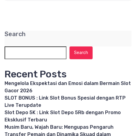
Search
Search
Recent Posts
Mengelola Ekspektasi dan Emosi dalam Bermain Slot
Gacor 2026
SLOT BONUS : Link Slot Bonus Spesial dengan RTP
Live Terupdate
Slot Depo 5K : Link Slot Depo 5Rb dengan Promo
Eksklusif Terbaru
Musim Baru, Wajah Baru: Mengupas Pengaruh
Transfer Pemain dan Dinamika Skuad dalam