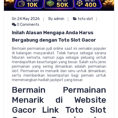
On 24 May 2026
By admin
toto slot
0 Comments
Inilah Alasan Mengapa Anda Harus
Bergabung dengan Toto Slot Gacor
Bermain permainan judi online saat ini semakin populer
di kalangan masyarakat. Tidak hanya sebagai sarana
hiburan semata, namun juga sebagai peluang untuk
mendapatkan keuntungan yang besar. Salah satu jenis
permainan yang sering dimainkan adalah permainan
slot. Permainan ini menarik dan seru untuk dimainkan,
serta memberikan kesempatan bagi pemain untuk
memenangkan hadiah jackpot yang besar.
Bermain Permainan
Menarik di Website
Gacor Link Toto Slot