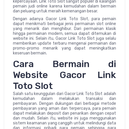
kepercayaan. Link Toto Slot sangat populer di kalangan
pemain judi online karena kemudahan dalam bermain
dan peluang untuk meraih kemenangan besar.
Dengan adanya Gacor Link Toto Slot, para pemain
dapat menikmati berbagai jenis permainan slot online
yang menarik dan menghibur. Dari permainan klasik
hingga permainan modern, semua dapat ditemukan di
website ini. Selain itu, Gacor Link Toto Slot juga selalu
memberikan update terbaru mengenai permainan dan
promo-promo menarik yang dapat meningkatkan
keseruan bermain.
Cara Bermain di
Website Gacor Link
Toto Slot
Salah satu keunggulan dari Gacor Link Toto Slot adalah
kemudahan dalam melakukan transaksi dan
pembayaran. Dengan dukungan dari berbagai metode
pembayaran yang aman dan terpercaya, para pemain
dapat melakukan deposit dan penarikan dengan cepat
dan mudah. Selain itu, website ini juga menggunakan
sistem keamanan yang canggih untuk melindungi data
dan informasi pribadi para pemain sehingga para