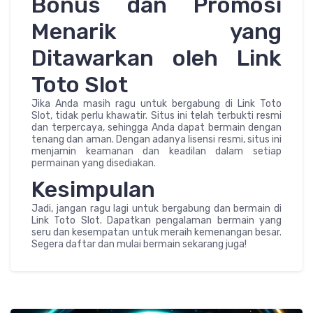
Bonus dan Promosi
Menarik yang
Ditawarkan oleh Link
Toto Slot
Jika Anda masih ragu untuk bergabung di Link Toto
Slot, tidak perlu khawatir. Situs ini telah terbukti resmi
dan terpercaya, sehingga Anda dapat bermain dengan
tenang dan aman. Dengan adanya lisensi resmi, situs ini
menjamin keamanan dan keadilan dalam setiap
permainan yang disediakan.
Kesimpulan
Jadi, jangan ragu lagi untuk bergabung dan bermain di
Link Toto Slot. Dapatkan pengalaman bermain yang
seru dan kesempatan untuk meraih kemenangan besar.
Segera daftar dan mulai bermain sekarang juga!