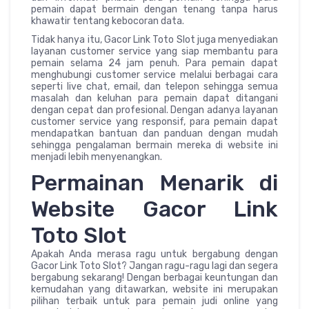
pemain dapat bermain dengan tenang tanpa harus
khawatir tentang kebocoran data.
Tidak hanya itu, Gacor Link Toto Slot juga menyediakan
layanan customer service yang siap membantu para
pemain selama 24 jam penuh. Para pemain dapat
menghubungi customer service melalui berbagai cara
seperti live chat, email, dan telepon sehingga semua
masalah dan keluhan para pemain dapat ditangani
dengan cepat dan profesional. Dengan adanya layanan
customer service yang responsif, para pemain dapat
mendapatkan bantuan dan panduan dengan mudah
sehingga pengalaman bermain mereka di website ini
menjadi lebih menyenangkan.
Permainan Menarik di
Website Gacor Link
Toto Slot
Apakah Anda merasa ragu untuk bergabung dengan
Gacor Link Toto Slot? Jangan ragu-ragu lagi dan segera
bergabung sekarang! Dengan berbagai keuntungan dan
kemudahan yang ditawarkan, website ini merupakan
pilihan terbaik untuk para pemain judi online yang