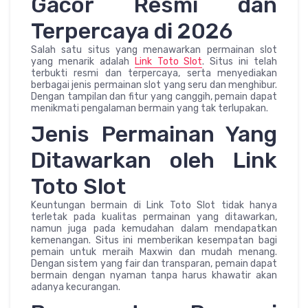
Gacor Resmi dan
Terpercaya di 2026
Salah satu situs yang menawarkan permainan slot
yang menarik adalah
Link Toto Slot
. Situs ini telah
terbukti resmi dan terpercaya, serta menyediakan
berbagai jenis permainan slot yang seru dan menghibur.
Dengan tampilan dan fitur yang canggih, pemain dapat
menikmati pengalaman bermain yang tak terlupakan.
Jenis Permainan Yang
Ditawarkan oleh Link
Toto Slot
Keuntungan bermain di Link Toto Slot tidak hanya
terletak pada kualitas permainan yang ditawarkan,
namun juga pada kemudahan dalam mendapatkan
kemenangan. Situs ini memberikan kesempatan bagi
pemain untuk meraih Maxwin dan mudah menang.
Dengan sistem yang fair dan transparan, pemain dapat
bermain dengan nyaman tanpa harus khawatir akan
adanya kecurangan.