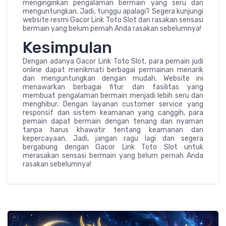
menginginkan pengalaman bermain yang seru dan
menguntungkan. Jadi, tunggu apalagi? Segera kunjungi
website resmi Gacor Link Toto Slot dan rasakan sensasi
bermain yang belum pernah Anda rasakan sebelumnya!
Kesimpulan
Dengan adanya Gacor Link Toto Slot, para pemain judi
online dapat menikmati berbagai permainan menarik
dan menguntungkan dengan mudah. Website ini
menawarkan berbagai fitur dan fasilitas yang
membuat pengalaman bermain menjadi lebih seru dan
menghibur. Dengan layanan customer service yang
responsif dan sistem keamanan yang canggih, para
pemain dapat bermain dengan tenang dan nyaman
tanpa harus khawatir tentang keamanan dan
kepercayaan. Jadi, jangan ragu lagi dan segera
bergabung dengan Gacor Link Toto Slot untuk
merasakan sensasi bermain yang belum pernah Anda
rasakan sebelumnya!