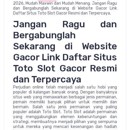
2026, Mudah Maxwin dan Mudah Menang. Jangan Ragu
dan Bergabunglah Sekarang di Website Gacor Link
Daftar Situs Toto Slot Gacor Resmi dan Terpercaya.
Jangan Ragu dan
Bergabunglah
Sekarang di Website
Gacor Link Daftar Situs
Toto Slot Gacor Resmi
dan Terpercaya
Perjudian online telah menjadi salah satu hobi yang
populer di kalangan banyak orang. Dengan banyaknya
situs web yang menawarkan berbagai jenis permainan,
pemain memiliki banyak pilihan untuk memilih dan
bermain. Salah satu jenis permainan yang paling
populer adalah Toto Slot. Toto Slot adalah permainan
yang menggabungkan elemen keberuntungan dan
strategi, membuatnya menjadi pilihan yang sempurna
untuk mereka yang mencari kesenangan dan hadiah