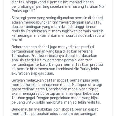
dicetak, hingga kondisi pemain inti menjadi bahan
pertimbangan penting sebelum memasang taruhan Mix
Parlay agresif.
Strategi gacor yang sering digunakan pemain di sbobet
adalah menggabungkan tim favorit dengan satu atau
dua pertandingan yang memiliki odds tinggi namun
realistis. Pendekatan ini memungkinkan pemain meraih
kemenangan maksimal dan membuat saldo naik secara
brutal.
Beberapa agen sbobet juga menyediakan prediksi
pertandingan harian yang bisa dijadikan referensi
tambahan. Prediksi ini biasanya dibuat berdasarkan
analisis statistik tim, performa pemain, dan tren
pertandingan terbaru. Dengan memanfaatkan prediksi
ini, pemain bisa menyusun kombinasi Mix Parlay lebih
akurat dan siap gas cuan.
Setelah melakukan daftar sbobet, pemain juga perlu
memperhatikan manajemen modal. Meskipun strategi
gacor terlihat agresif, pembagian modal yang tepat
akan menjaga saldo tetap aman meskipun beberapa
taruhan gagal. Dengan pengelolaan modal yang bijak,
peluang untuk saldo naik brutal menjadi lebih realistis.
Dengan rutin melakukan login sbobet, pemain dapat
memantau perubahan odds sebelum pertandingan