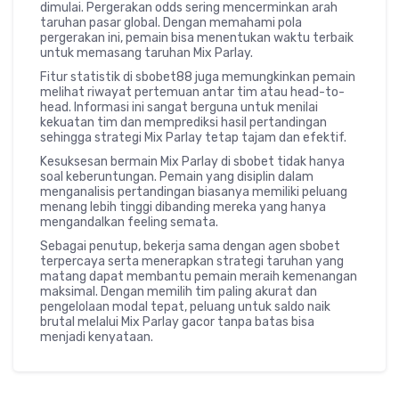
dimulai. Pergerakan odds sering mencerminkan arah
taruhan pasar global. Dengan memahami pola
pergerakan ini, pemain bisa menentukan waktu terbaik
untuk memasang taruhan Mix Parlay.
Fitur statistik di sbobet88 juga memungkinkan pemain
melihat riwayat pertemuan antar tim atau head-to-
head. Informasi ini sangat berguna untuk menilai
kekuatan tim dan memprediksi hasil pertandingan
sehingga strategi Mix Parlay tetap tajam dan efektif.
Kesuksesan bermain Mix Parlay di sbobet tidak hanya
soal keberuntungan. Pemain yang disiplin dalam
menganalisis pertandingan biasanya memiliki peluang
menang lebih tinggi dibanding mereka yang hanya
mengandalkan feeling semata.
Sebagai penutup, bekerja sama dengan agen sbobet
terpercaya serta menerapkan strategi taruhan yang
matang dapat membantu pemain meraih kemenangan
maksimal. Dengan memilih tim paling akurat dan
pengelolaan modal tepat, peluang untuk saldo naik
brutal melalui Mix Parlay gacor tanpa batas bisa
menjadi kenyataan.