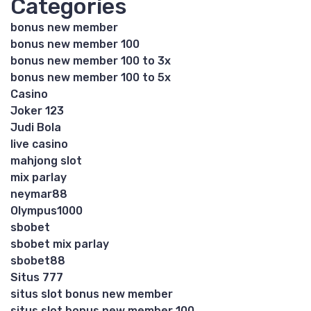
Categories
bonus new member
bonus new member 100
bonus new member 100 to 3x
bonus new member 100 to 5x
Casino
Joker 123
Judi Bola
live casino
mahjong slot
mix parlay
neymar88
Olympus1000
sbobet
sbobet mix parlay
sbobet88
Situs 777
situs slot bonus new member
situs slot bonus new member 100