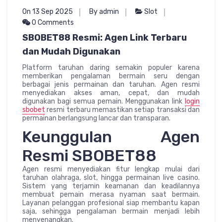
On 13 Sep 2025
By admin
Slot
0 Comments
SBOBET88 Resmi: Agen Link Terbaru
dan Mudah Digunakan
Platform taruhan daring semakin populer karena
memberikan pengalaman bermain seru dengan
berbagai jenis permainan dan taruhan. Agen resmi
menyediakan akses aman, cepat, dan mudah
digunakan bagi semua pemain. Menggunakan link
login
sbobet
resmi terbaru memastikan setiap transaksi dan
permainan berlangsung lancar dan transparan.
Keunggulan Agen
Resmi SBOBET88
Agen resmi menyediakan fitur lengkap mulai dari
taruhan olahraga, slot, hingga permainan live casino.
Sistem yang terjamin keamanan dan keadilannya
membuat pemain merasa nyaman saat bermain.
Layanan pelanggan profesional siap membantu kapan
saja, sehingga pengalaman bermain menjadi lebih
menyenangkan.