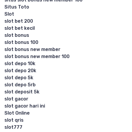
Situs Toto
Slot
slot bet 200
slot bet kecil
slot bonus
slot bonus 100
slot bonus new member
slot bonus new member 100
slot depo 10k
slot depo 20k
slot depo 5k
slot depo 5rb
slot deposit 5k
slot gacor
slot gacor hari ini
Slot Online
slot qris
slot777