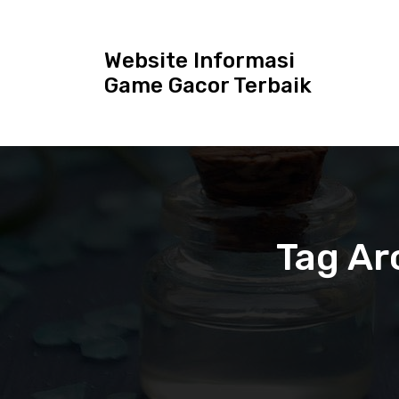
S
k
i
Website Informasi
p
Game Gacor Terbaik
t
o
c
o
n
t
e
n
Tag Ar
t