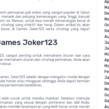
Ap
Ma
rm permainan judi online yang sangat populer di tahun
D
g menarik dan peluang kemenangan yang tinggi, banyak
N
orm ini. Namun, untuk bisa meraih kemenangan besar di
Oc
trategi yang efektif dan teruji. Dalam artikel ini, akan
 besar di Games Joker123 serta strategi yang dapat
S
Au
 Games Joker123
Ju
Ju
Ma
23, sangat penting untuk memahami aturan dan cara
gan memahami aturan dan strategi permainan, Anda akan
Ap
 besar.
Ma
Fe
i Games Joker123 adalah dengan mengatur modal dengan
Ja
dal harian atau mingguan sehingga Anda dapat bermain
D
biasaan bermain berlebihan.
N
Oc
ng lebih cocok untuk mereka mainkan. Sebelum memulai
S
ermainan yang sesuai dengan preferensi dan skill Anda.
Au
kan memiliki kesempatan yang lebih besar untuk meraih