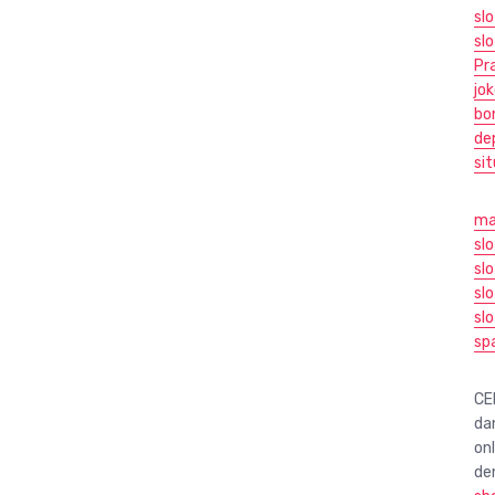
sl
slo
Pr
jo
bo
de
si
ma
sl
sl
sl
sl
sp
CE
da
on
de