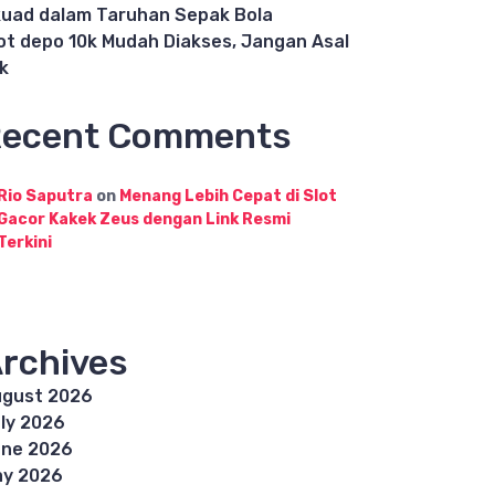
uad dalam Taruhan Sepak Bola
ot depo 10k Mudah Diakses, Jangan Asal
ik
ecent Comments
Rio Saputra
on
Menang Lebih Cepat di Slot
Gacor Kakek Zeus dengan Link Resmi
Terkini
rchives
gust 2026
ly 2026
ne 2026
y 2026