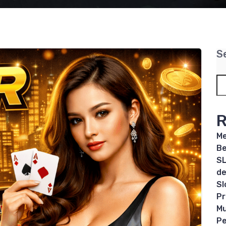
S
R
Me
Be
SL
de
Sl
Pr
Mu
Pe