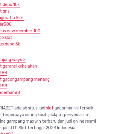
ot depo 10k
t qris
agmatic Slot
ker388
nus new member 100
po slot
tus depo 5k
hjong ways 2
ot garansi kekalahan
ot88
ot gacor gampang menang
ot88
aceman88
RIABET adalah situs judi
slot
gacor hari ini terbaik
n terpercaya sering kasih jackpot penyedia slot
line gampang maxwin terbaru dan judi online resmi
ngan RTP Slot tertinggi 2023 Indonesia.