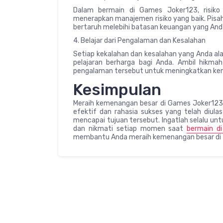
Dalam bermain di Games Joker123, risiko 
menerapkan manajemen risiko yang baik. Pisa
bertaruh melebihi batasan keuangan yang And
4. Belajar dari Pengalaman dan Kesalahan
Setiap kekalahan dan kesalahan yang Anda al
pelajaran berharga bagi Anda. Ambil hikma
pengalaman tersebut untuk meningkatkan ke
Kesimpulan
Meraih kemenangan besar di Games Joker123
efektif dan rahasia sukses yang telah diulas
mencapai tujuan tersebut. Ingatlah selalu untu
dan nikmati setiap momen saat
bermain d
membantu Anda meraih kemenangan besar di 