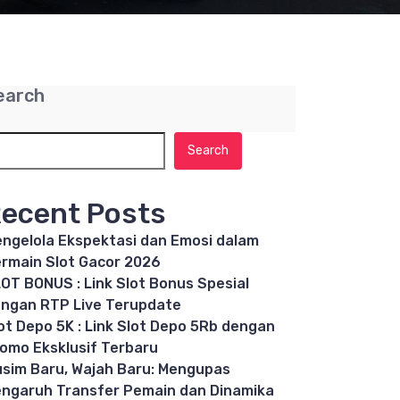
earch
Search
ecent Posts
ngelola Ekspektasi dan Emosi dalam
rmain Slot Gacor 2026
OT BONUS : Link Slot Bonus Spesial
ngan RTP Live Terupdate
ot Depo 5K : Link Slot Depo 5Rb dengan
omo Eksklusif Terbaru
sim Baru, Wajah Baru: Mengupas
ngaruh Transfer Pemain dan Dinamika