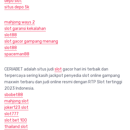
depo slot
situs depo 5k
mahjong ways 2
slot garansi kekalahan
slot88
slot gacor gampang menang
slot88
spaceman88
CERIABET adalah situs judi
slot
gacor hari ini terbaik dan
terpercaya sering kasih jackpot penyedia slot online gampang
maxwin terbaru dan judi online resmi dengan RTP Slot tertinggi
2023 Indonesia.
sbobet88
mahjong slot
joker123 slot
slot777
slot bet 100
thailand slot