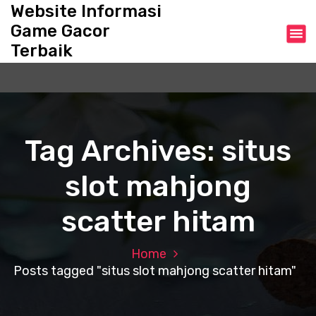
S
Website Informasi
k
Game Gacor
i
Terbaik
p
t
o
c
o
n
Tag Archives: situs
t
e
slot mahjong
n
t
scatter hitam
Home
Posts tagged "situs slot mahjong scatter hitam"