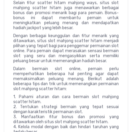
Selain fitur scatter hitam mahjong ways, situs slot
mahjong scatter hitam juga menawarkan berbagai
bonus dan promosi menarik bagi para pemain. Bonus-
bonus ini dapat membantu pemain untuk
meningkatkan peluang menang dan mendapatkan
hadiah jackpot yang lebih besar.
Dengan berbagai keunggulan dan fitur menarik yang
ditawarkan, situs slot mahjong scatter hitam menjadi
pilihan yang tepat bagi para penggemar permainan slot
online. Para pemain dapat merasakan sensasi bermain
slot yang seru dan mengasyikkan serta memiliki
peluang besar untuk memenangkan hadiah besar.
Dalam bermain slot online, pemain perlu
memperhatikan beberapa hal penting agar dapat
memaksimalkan peluang menang. Berikut adalah
beberapa tips dan trik untuk memenangkan permainan
slot mahjong scatter hitam:
1. Pahami aturan dan cara bermain slot mahjong
scatter hitam.
2. Tentukan strategi bermain yang tepat sesuai
dengan karakteristik permainan slot.
3. Manfaatkan fitur bonus dan promosi yang
ditawarkan oleh situs slot mahjong scatter hitam.
4. Kelola modal dengan baik dan hindari taruhan yang
terlalu besar.