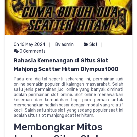
On 16 May 2024
By admin
Slot
0 Comments
Rahasia Kemenangan di Situs Slot
Mahjong Scatter Hitam Olympus1000
Pada era digital seperti sekarang ini, permainan judi
online semakin populer di kalangan masyarakat. Salah
satu jenis permainan judi online yang banyak diminati
adalah permainan slot online. Slot online menawarkan
keseruan dan kemudahan bagi para pemain untuk
memenangkan hadiah besar dengan modal yang relatif
kecil. Salah satu situs slot yang sedang populer saat ini
adalah situs slot mahjong scatter hitam.
Membongkar Mitos