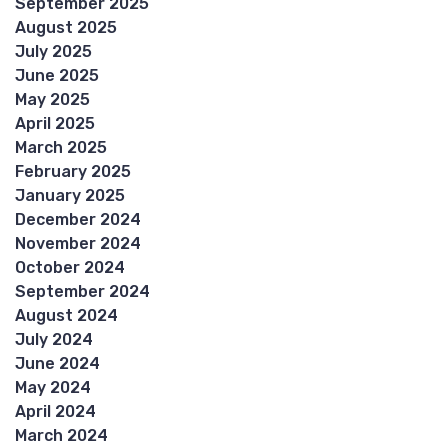
September 2025
August 2025
July 2025
June 2025
May 2025
April 2025
March 2025
February 2025
January 2025
December 2024
November 2024
October 2024
September 2024
August 2024
July 2024
June 2024
May 2024
April 2024
March 2024