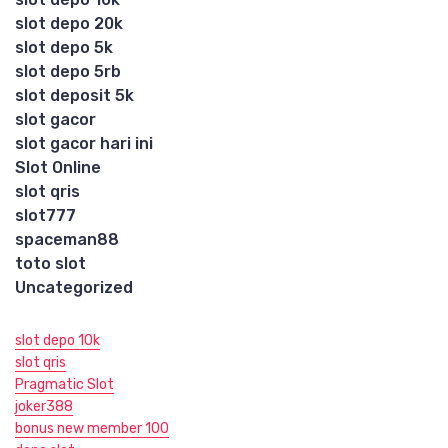
slot depo 20k
slot depo 5k
slot depo 5rb
slot deposit 5k
slot gacor
slot gacor hari ini
Slot Online
slot qris
slot777
spaceman88
toto slot
Uncategorized
slot depo 10k
slot qris
Pragmatic Slot
joker388
bonus new member 100