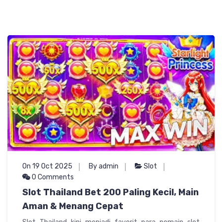
On 19 Oct 2025
By admin
Slot
0 Comments
Slot Thailand Bet 200 Paling Kecil, Main
Aman & Menang Cepat