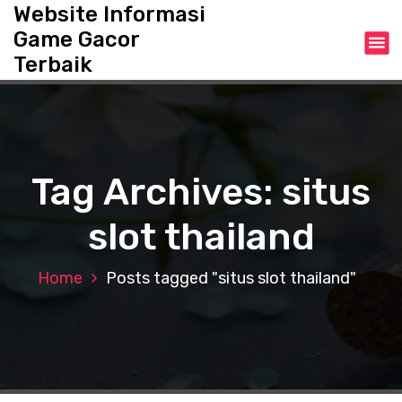
S
Website Informasi
k
Game Gacor
i
Terbaik
p
t
o
c
o
n
Tag Archives: situs
t
e
slot thailand
n
t
Home
Posts tagged "situs slot thailand"