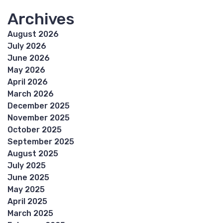
Archives
August 2026
July 2026
June 2026
May 2026
April 2026
March 2026
December 2025
November 2025
October 2025
September 2025
August 2025
July 2025
June 2025
May 2025
April 2025
March 2025