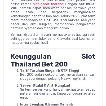
Slot Thailand kini menjadi favorit para pemain slot
online karena
slot gacor thailand
. Dengan
bet mulai
200
, pemain dapat menikmati sensasi bermain yang
aman, stabil, dan berpotensi menghasilkan
kemenangan cepat setiap hari. Tahun 2025, platform
resmi menghadirkan
slot Thailand server asli
yang
gacor dan anti rungkad, memberikan pengalaman
bermain nyaman dan menguntungkan.
Bermain di platform resmi memastikan setiap spin adil,
sehingga pemain tidak perlu khawatir soal keamanan
maupun manipulasi hasil.
Keunggulan Slot
Thailand Bet 200
Tarif Taruhan Ringan & RTP Tinggi
Bet 200 sudah cukup untuk merasakan sensasi
slot gacor dengan peluang Maxwin optimal.
Server Stabil & Anti Rungkad
Sistem server yang handal memastikan setiap
putaran adil dan lancar, tanpa gangguan lag atau
error.
Fitur Lengkap & Bonus Menarik