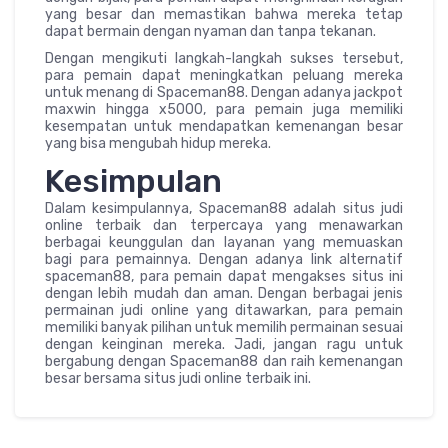
yang besar dan memastikan bahwa mereka tetap
dapat bermain dengan nyaman dan tanpa tekanan.
Dengan mengikuti langkah-langkah sukses tersebut,
para pemain dapat meningkatkan peluang mereka
untuk menang di Spaceman88. Dengan adanya jackpot
maxwin hingga x5000, para pemain juga memiliki
kesempatan untuk mendapatkan kemenangan besar
yang bisa mengubah hidup mereka.
Kesimpulan
Dalam kesimpulannya, Spaceman88 adalah situs judi
online terbaik dan terpercaya yang menawarkan
berbagai keunggulan dan layanan yang memuaskan
bagi para pemainnya. Dengan adanya link alternatif
spaceman88, para pemain dapat mengakses situs ini
dengan lebih mudah dan aman. Dengan berbagai jenis
permainan judi online yang ditawarkan, para pemain
memiliki banyak pilihan untuk memilih permainan sesuai
dengan keinginan mereka. Jadi, jangan ragu untuk
bergabung dengan Spaceman88 dan raih kemenangan
besar bersama situs judi online terbaik ini.