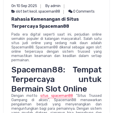
On 10 Sep 2025
By admin
slot bet kecil
,
spaceman88
0 Comments
Rahasia Kemenangan di Situs
Terpercaya Spaceman88
Pada era digital seperti saat ini, perjudian online
semakin populer di kalangan masyarakat. Salah satu
situs judi online yang sedang naik daun adalah
Spaceman88. Spaceman88 dikenal sebagai agen slot
online terpercaya dengan sistem trussed yang
memastikan keamanan dan keadilan dalam setiap
permainan.
Spaceman88: Tempat
Terpercaya untuk
Bermain Slot Online
Dengan motto
situs spaceman88
“Situs Trussed
Gampang di akses”, Spaceman88 menawarkan
pengalaman berjudi yang menyenangkan dan
menguntungkan bagi para pemainnya. Dengan sistem
yang mudah diakses, siapapun bisa bergabung dan