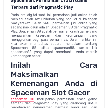
Spaceman: Permainan Crash Game
Terbaru dari Pragmatic Play
Pada era digital saat ini, permainan judi online telah
menjadi salah satu hiburan yang populer di kalangan
masyarakat. Salah satu permainan judi online yang
sedang naik daun adalah Spaceman 88 dari Pragmatic
Play. Spaceman 88 adalah permainan crash game yang
menawarkan keseruan dan keuntungan yang
menggiurkan bagi para pemainnya. Dalam artikel ini,
kita akan membahas secara mendalam tentang
Spaceman 88, situs spaceman88, serta link
spaceman88 yang dapat membantu Anda meraih
kemenangan besar.
Inilah Cara
Maksimalkan
Kemenangan Anda di
Spaceman Slot Gacor
spaceman 88
merupakan permainan crash game
terbaru dari Pragmatic Play yang dirancang untuk
memberikan pengalaman bermain yang seru dan