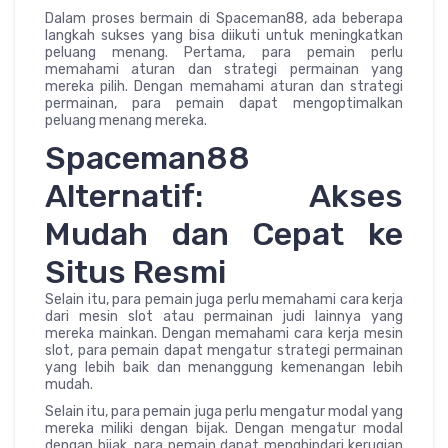
Dalam proses bermain di Spaceman88, ada beberapa
langkah sukses yang bisa diikuti untuk meningkatkan
peluang menang. Pertama, para pemain perlu
memahami aturan dan strategi permainan yang
mereka pilih. Dengan memahami aturan dan strategi
permainan, para pemain dapat mengoptimalkan
peluang menang mereka.
Spaceman88
Alternatif: Akses
Mudah dan Cepat ke
Situs Resmi
Selain itu, para pemain juga perlu memahami cara kerja
dari mesin slot atau permainan judi lainnya yang
mereka mainkan. Dengan memahami cara kerja mesin
slot, para pemain dapat mengatur strategi permainan
yang lebih baik dan menanggung kemenangan lebih
mudah.
Selain itu, para pemain juga perlu mengatur modal yang
mereka miliki dengan bijak. Dengan mengatur modal
dengan bijak, para pemain dapat menghindari kerugian