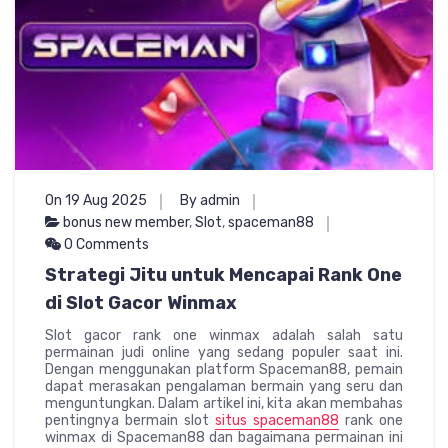
On 19 Aug 2025
By admin
bonus new member
,
Slot
,
spaceman88
0 Comments
Strategi Jitu untuk Mencapai Rank One
di Slot Gacor Winmax
Slot gacor rank one winmax adalah salah satu
permainan judi online yang sedang populer saat ini.
Dengan menggunakan platform Spaceman88, pemain
dapat merasakan pengalaman bermain yang seru dan
menguntungkan. Dalam artikel ini, kita akan membahas
pentingnya bermain slot
situs spaceman88
rank one
winmax di Spaceman88 dan bagaimana permainan ini