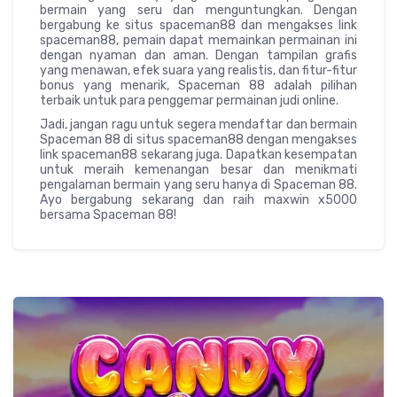
bermain yang seru dan menguntungkan. Dengan
bergabung ke situs spaceman88 dan mengakses link
spaceman88, pemain dapat memainkan permainan ini
dengan nyaman dan aman. Dengan tampilan grafis
yang menawan, efek suara yang realistis, dan fitur-fitur
bonus yang menarik, Spaceman 88 adalah pilihan
terbaik untuk para penggemar permainan judi online.
Jadi, jangan ragu untuk segera mendaftar dan bermain
Spaceman 88 di situs spaceman88 dengan mengakses
link spaceman88 sekarang juga. Dapatkan kesempatan
untuk meraih kemenangan besar dan menikmati
pengalaman bermain yang seru hanya di Spaceman 88.
Ayo bergabung sekarang dan raih maxwin x5000
bersama Spaceman 88!