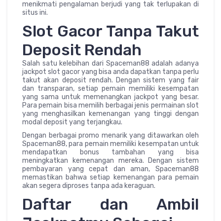
menikmati pengalaman berjudi yang tak terlupakan di
situs ini.
Slot Gacor Tanpa Takut
Deposit Rendah
Salah satu kelebihan dari Spaceman88 adalah adanya
jackpot slot gacor yang bisa anda dapatkan tanpa perlu
takut akan deposit rendah. Dengan sistem yang fair
dan transparan, setiap pemain memiliki kesempatan
yang sama untuk memenangkan jackpot yang besar.
Para pemain bisa memilih berbagai jenis permainan slot
yang menghasilkan kemenangan yang tinggi dengan
modal deposit yang terjangkau.
Dengan berbagai promo menarik yang ditawarkan oleh
Spaceman88, para pemain memiliki kesempatan untuk
mendapatkan bonus tambahan yang bisa
meningkatkan kemenangan mereka. Dengan sistem
pembayaran yang cepat dan aman, Spaceman88
memastikan bahwa setiap kemenangan para pemain
akan segera diproses tanpa ada keraguan.
Daftar dan Ambil