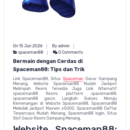
On 15 Jun 2026
By admin
spaceman88
0 Comments
Bermain dengan Cerdas di
Spaceman88: Tips dan Trik
Link Spaceman88, Situs
Spaceman
Gacor Gampang
Menang, Website Spaceman88 Mudah Jackpot
Melimpah Resmi Tersedia Juga Link Alternatif
spaceman88 Resmi. platform spaceman88,
spaceman88 gacor, Langkah Sukses Menuju
Kemenangan di Website Spaceman88, Spaceman88
Meledak jackpot Maxwin x5000. Spaceman88 Daftar
Terpercaya Mudah Menang, Spaceman88 login, Situs
Slot Gacor Resmi Gampang Menang.
Website Spaceman88: