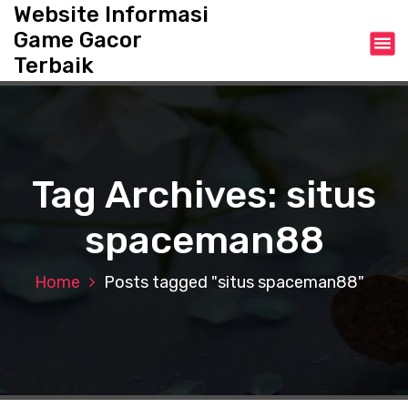
S
Website Informasi
k
Game Gacor
i
Terbaik
p
t
o
c
o
n
Tag Archives: situs
t
e
spaceman88
n
t
Home
Posts tagged "situs spaceman88"