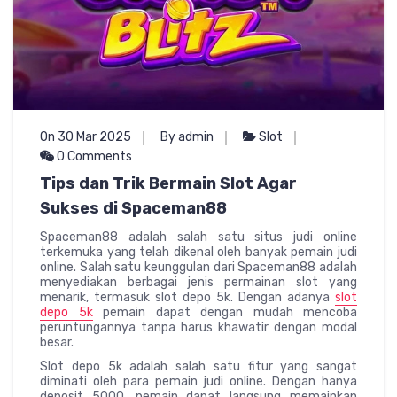
On 30 Mar 2025
By admin
Slot
0 Comments
Tips dan Trik Bermain Slot Agar
Sukses di Spaceman88
Spaceman88 adalah salah satu situs judi online
terkemuka yang telah dikenal oleh banyak pemain judi
online. Salah satu keunggulan dari Spaceman88 adalah
menyediakan berbagai jenis permainan slot yang
menarik, termasuk slot depo 5k. Dengan adanya
slot
depo 5k
pemain dapat dengan mudah mencoba
peruntungannya tanpa harus khawatir dengan modal
besar.
Slot depo 5k adalah salah satu fitur yang sangat
diminati oleh para pemain judi online. Dengan hanya
deposit 5000, pemain dapat langsung memainkan