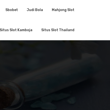
Sbobet
Judi Bola
Mahjong Slot
Situs Slot Kamboja
Situs Slot Thailand