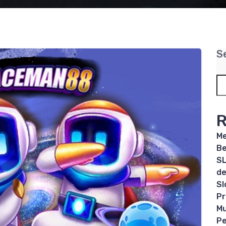
S
R
Me
Be
SL
de
Sl
Pr
Mu
Pe