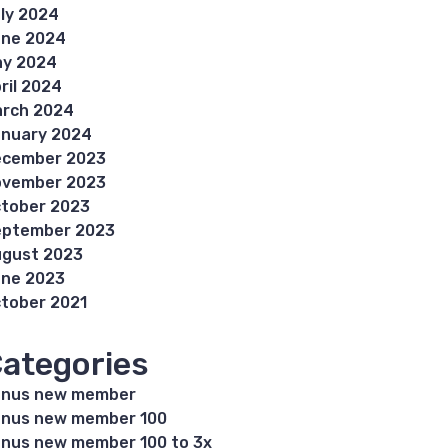
ly 2024
ne 2024
y 2024
ril 2024
rch 2024
nuary 2024
ecember 2023
ovember 2023
tober 2023
eptember 2023
gust 2023
ne 2023
tober 2021
ategories
onus new member
nus new member 100
nus new member 100 to 3x