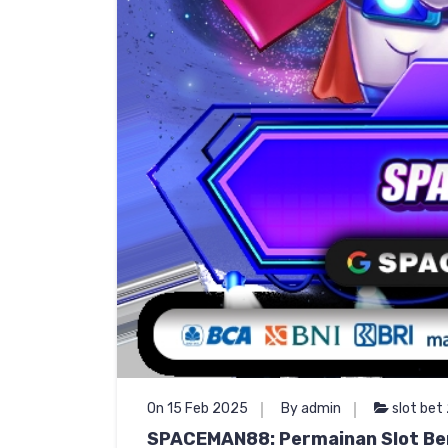
On 15 Feb 2025
By admin
slot bet
SPACEMAN88: Permainan Slot Ber