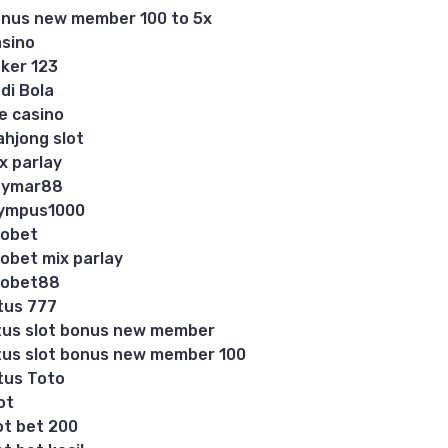
nus new member 100 to 5x
sino
ker 123
di Bola
ve casino
hjong slot
x parlay
eymar88
ympus1000
obet
obet mix parlay
bobet88
tus 777
tus slot bonus new member
tus slot bonus new member 100
tus Toto
ot
ot bet 200