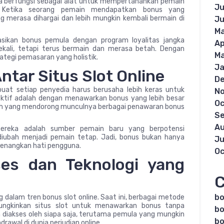
ga berfungsi sebagai alat untuk mempertahankan pemain
Ju
. Ketika seorang pemain mendapatkan bonus yang
 merasa dihargai dan lebih mungkin kembali bermain di
Ju
Ma
asikan bonus pemula dengan program loyalitas jangka
Ap
kali, tetapi terus bermain dan merasa betah. Dengan
Ma
rategi pemasaran yang holistik.
Ja
ntar Situs Slot Online
D
uat setiap penyedia harus berusaha lebih keras untuk
N
fektif adalah dengan menawarkan bonus yang lebih besar
Oc
ilah yang mendorong munculnya berbagai penawaran bonus
S
Au
ereka adalah sumber pemain baru yang berpotensi
diubah menjadi pemain tetap. Jadi, bonus bukan hanya
Ju
menangkan hati pengguna.
Oc
es dan Teknologi yang
C
b
 dalam tren bonus slot online. Saat ini, berbagai metode
gkinkan situs slot untuk menawarkan bonus tanpa
bo
 diakses oleh siapa saja, terutama pemula yang mungkin
bo
rawal di dunia perjudian online.