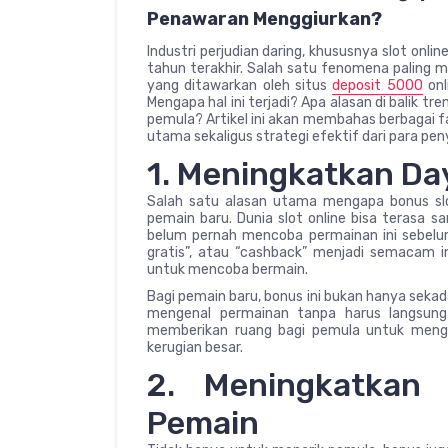
Penawaran Menggiurkan?
Industri perjudian daring, khususnya slot on
tahun terakhir. Salah satu fenomena paling
yang ditawarkan oleh situs
deposit 5000
onl
Mengapa hal ini terjadi? Apa alasan di balik tr
pemula? Artikel ini akan membahas berbagai f
utama sekaligus strategi efektif dari para peny
1. Meningkatkan Day
Salah satu alasan utama mengapa bonus slo
pemain baru. Dunia slot online bisa terasa
belum pernah mencoba permainan ini sebelum
gratis”, atau “cashback” menjadi semacam 
untuk mencoba bermain.
Bagi pemain baru, bonus ini bukan hanya sekad
mengenal permainan tanpa harus langsung
memberikan ruang bagi pemula untuk mengeks
kerugian besar.
2. Meningkatkan 
Pemain