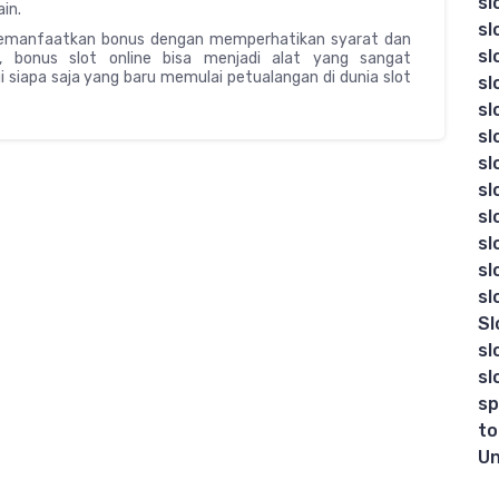
sl
in.
sl
memanfaatkan bonus dengan memperhatikan syarat dan
sl
, bonus slot online bisa menjadi alat yang sangat
iapa saja yang baru memulai petualangan di dunia slot
sl
sl
sl
sl
sl
sl
sl
sl
sl
Sl
sl
sl
s
to
Un