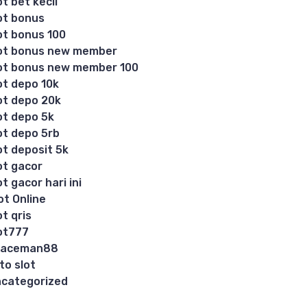
ot bet kecil
ot bonus
ot bonus 100
ot bonus new member
ot bonus new member 100
ot depo 10k
ot depo 20k
ot depo 5k
ot depo 5rb
ot deposit 5k
ot gacor
ot gacor hari ini
ot Online
ot qris
ot777
paceman88
to slot
categorized