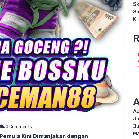
Sk
Sl
Kl
R
A
Au
Ju
Ju
0 Comments
Ma
 Pemula Kini Dimanjakan dengan