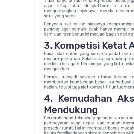
Tidak hanya untuk menarik pemula, bonus ju
agar tetap aktif di platform tertentu
menguntungkan sejak awal, mereka cenderung
situs yang sama.
Penyedia slot online biasanya mengkombin
panjang agar pemain tidak hanya mampir se
demikian, tren bonus ini menjadi bagian dari st
3. Kompetisi Ketat A
Pasar slot online yang semakin padat memb
menarik perhatian. Salah satu cara paling e
dan lebih beragam. Persaingan yang ketat in
menggiurkan.
Pemula menjadi sasaran utama karena m
memberikan keuntungan besar jika berhasil 
hadiah, tetapi juga alat kompetitif untuk me
4. Kemudahan Aks
Mendukung
Perkembangan teknologi juga berperan penting
pembayaran yang cepat dan mudah memun
prosedur rumit. Hal ini membuat bonus mudah
belum familiar dengan sistem deposit dan withd