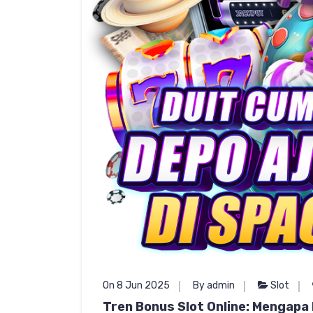
On 8 Jun 2025
By admin
Slot
Tren Bonus Slot Online: Mengapa