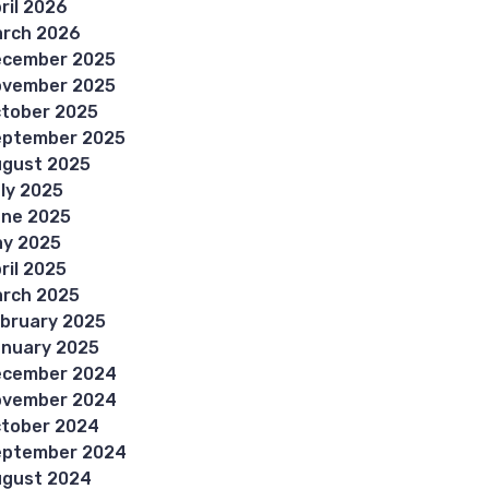
ril 2026
rch 2026
ecember 2025
ovember 2025
tober 2025
eptember 2025
gust 2025
ly 2025
ne 2025
y 2025
ril 2025
rch 2025
bruary 2025
nuary 2025
ecember 2024
ovember 2024
tober 2024
eptember 2024
gust 2024