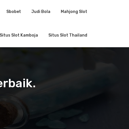
Sbobet
Judi Bola
Mahjong Slot
Situs Slot Kamboja
Situs Slot Thailand
erbaik.