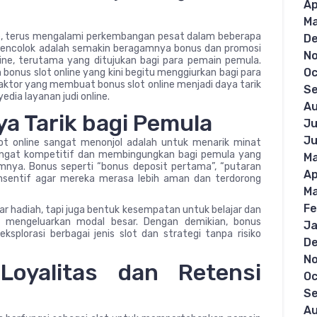
Ap
Ma
line, terus mengalami perkembangan pesat dalam beberapa
D
 mencolok adalah semakin beragamnya bonus dan promosi
N
ine, terutama yang ditujukan bagi para pemain pemula.
Oc
en bonus slot online yang kini begitu menggiurkan bagi para
aktor yang membuat bonus slot online menjadi daya tarik
S
edia layanan judi online.
Au
a Tarik bagi Pemula
Ju
Ju
t online sangat menonjol adalah untuk menarik minat
 sangat kompetitif dan membingungkan bagi pemula yang
Ma
nya. Bonus seperti “bonus deposit pertama”, “putaran
Ap
insentif agar mereka merasa lebih aman dan terdorong
Ma
Fe
ar hadiah, tapi juga bentuk kesempatan untuk belajar dan
 mengeluarkan modal besar. Dengan demikian, bonus
Ja
plorasi berbagai jenis slot dan strategi tanpa risiko
D
N
Loyalitas dan Retensi
Oc
S
Au