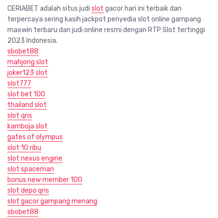
CERIABET adalah situs judi
slot
gacor hari ini terbaik dan
terpercaya sering kasih jackpot penyedia slot online gampang
maxwin terbaru dan judi online resmi dengan RTP Slot tertinggi
2023 Indonesia.
sbobet88
mahjong slot
joker123 slot
slot777
slot bet 100
thailand slot
slot qris
kamboja slot
gates of olympus
slot 10 ribu
slot nexus engine
slot spaceman
bonus new member 100
slot depo qris
slot gacor gampang menang
sbobet88