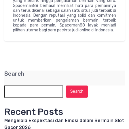
yang menarik hingga pengalaman bermain yang seru,
Spaceman88 berhasil memikat hati para pemainnya
dan terus dikenal sebagai salah satu situs judi terbaik di
Indonesia. Dengan reputasi yang solid dan komitmen
untuk memberikan pengalaman bermain terbaik
kepada para pemain, Spaceman88 layak menjadi
pilihan utama bagi para pecinta judi online di Indonesia.
Search
Search
Recent Posts
Mengelola Ekspektasi dan Emosi dalam Bermain Slot
Gacor 2026