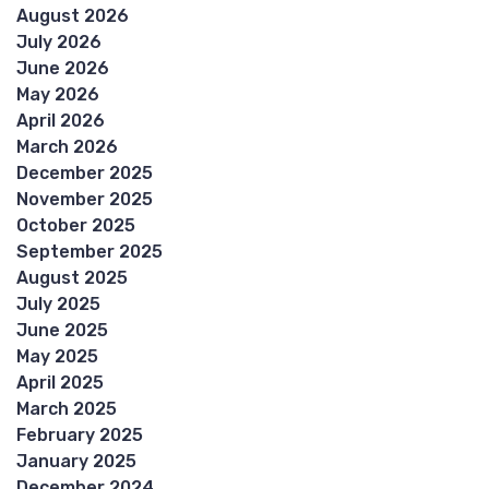
August 2026
July 2026
June 2026
May 2026
April 2026
March 2026
December 2025
November 2025
October 2025
September 2025
August 2025
July 2025
June 2025
May 2025
April 2025
March 2025
February 2025
January 2025
December 2024