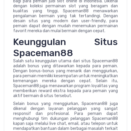
bagi para pemain judi slot online di Indonesia. Dikenal
dengan koleksi permainan slot yang beragam dan
kualitas yang tinggi, Spaceman88 menawarkan
pengalaman bermain yang tak tertandingi. Dengan
desain situs yang modern dan user-friendly, para
pemain dapat dengan mudah menemukan permainan
favorit mereka dan mulai bermain dengan cepat.
Keunggulan Situs
Spaceman88
Salah satu keunggulan utama dari situs Spaceman88
adalah bonus yang ditawarkan kepada para pemain.
Dengan bonus-bonus yang menarik dan menggiurkan,
para pemain memiliki kesempatan untuk meningkatkan
kemenangan mereka dengan cepat. Selain itu,
Spaceman88 juga menawarkan program loyalitas yang
memberikan reward ekstra kepada para pemain yang
aktif bermain di situs tersebut.
Selain bonus yang menggiurkan, Spaceman88 juga
dikenal dengan layanan pelanggan yang sangat
responsif dan profesional. Para pemain dapat
menghubungi tim dukungan pelanggan Spaceman88
kapan saja melalui live chat, email, atau telepon untuk
mendapatkan bantuan dalam berbagai masalah terkait