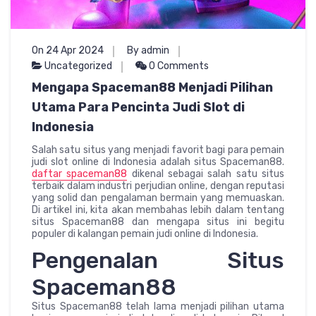
On 24 Apr 2024
By admin
Uncategorized
0 Comments
Mengapa Spaceman88 Menjadi Pilihan
Utama Para Pencinta Judi Slot di
Indonesia
Salah satu situs yang menjadi favorit bagi para pemain
judi slot online di Indonesia adalah situs Spaceman88.
daftar spaceman88
dikenal sebagai salah satu situs
terbaik dalam industri perjudian online, dengan reputasi
yang solid dan pengalaman bermain yang memuaskan.
Di artikel ini, kita akan membahas lebih dalam tentang
situs Spaceman88 dan mengapa situs ini begitu
populer di kalangan pemain judi online di Indonesia.
Pengenalan Situs
Spaceman88
Situs Spaceman88 telah lama menjadi pilihan utama