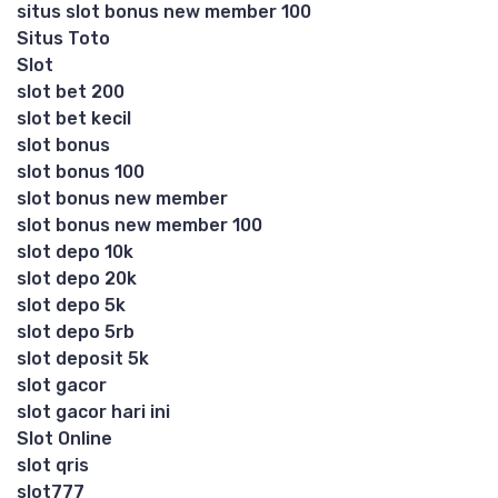
situs slot bonus new member 100
Situs Toto
Slot
slot bet 200
slot bet kecil
slot bonus
slot bonus 100
slot bonus new member
slot bonus new member 100
slot depo 10k
slot depo 20k
slot depo 5k
slot depo 5rb
slot deposit 5k
slot gacor
slot gacor hari ini
Slot Online
slot qris
slot777