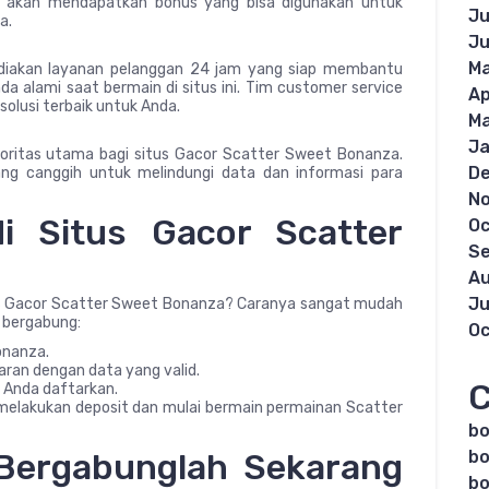
da akan mendapatkan bonus yang bisa digunakan untuk
Ju
a.
Ju
Ma
diakan layanan pelanggan 24 jam yang siap membantu
alami saat bermain di situs ini. Tim customer service
Ap
olusi terbaik untuk Anda.
Ma
Ja
ioritas utama bagi situs Gacor Scatter Sweet Bonanza.
D
ng canggih untuk melindungi data dan informasi para
N
i Situs Gacor Scatter
Oc
S
Au
Ju
tus Gacor Scatter Sweet Bonanza? Caranya sangat mudah
k bergabung:
Oc
onanza.
taran dengan data yang valid.
C
h Anda daftarkan.
t melakukan deposit dan mulai bermain permainan Scatter
b
Bergabunglah Sekarang
bo
bo