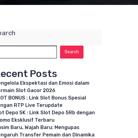
earch
Search
ecent Posts
ngelola Ekspektasi dan Emosi dalam
rmain Slot Gacor 2026
OT BONUS : Link Slot Bonus Spesial
ngan RTP Live Terupdate
ot Depo 5K : Link Slot Depo 5Rb dengan
omo Eksklusif Terbaru
sim Baru, Wajah Baru: Mengupas
ngaruh Transfer Pemain dan Dinamika