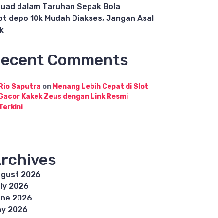
uad dalam Taruhan Sepak Bola
ot depo 10k Mudah Diakses, Jangan Asal
ik
ecent Comments
Rio Saputra
on
Menang Lebih Cepat di Slot
Gacor Kakek Zeus dengan Link Resmi
Terkini
rchives
gust 2026
ly 2026
ne 2026
y 2026