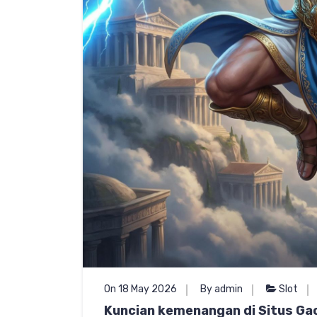
On 18 May 2026
By admin
Slot
Kuncian kemenangan di Situs Ga