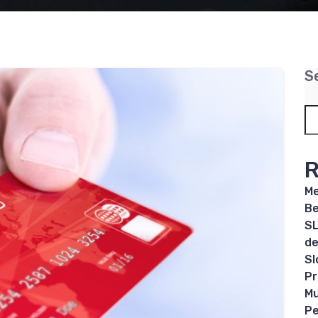
S
R
Me
Be
SL
de
Sl
Pr
Mu
Pe