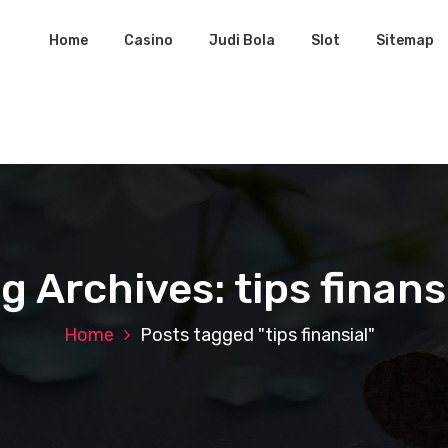
Home
Casino
Judi Bola
Slot
Sitemap
g Archives: tips finans
Home
Posts tagged "tips finansial"