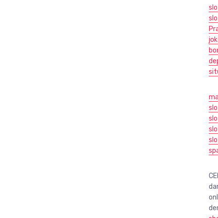
sl
slo
Pr
jo
bo
de
si
ma
sl
sl
sl
sl
sp
CE
da
on
de