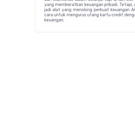
yang memberatkan keuangan pribadi. Tetapi, d
jadi alat yang menolong perkuat keuangan An
cara untuk mengurus utang kartu credit den
keuangan.