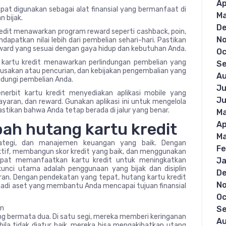
Ap
apat digunakan sebagai alat finansial yang bermanfaat di
Ma
n bijak.
D
dit menawarkan program reward seperti cashback, poin,
N
apatkan nilai lebih dari pembelian sehari-hari. Pastikan
ward yang sesuai dengan gaya hidup dan kebutuhan Anda.
Oc
 kartu kredit menawarkan perlindungan pembelian yang
S
usakan atau pencurian, dan kebijakan pengembalian yang
Au
ndungi pembelian Anda.
Ju
nerbit kartu kredit menyediakan aplikasi mobile yang
Ju
ran, dan reward. Gunakan aplikasi ini untuk mengelola
tikan bahwa Anda tetap berada di jalur yang benar.
Ma
Ap
h hutang kartu kredit
Ma
trategi, dan manajemen keuangan yang baik. Dengan
Fe
if, membangun skor kredit yang baik, dan menggunakan
Ja
 dapat memanfaatkan kartu kredit untuk meningkatkan
unci utama adalah penggunaan yang bijak dan disiplin
D
an. Dengan pendekatan yang tepat, hutang kartu kredit
N
di aset yang membantu Anda mencapai tujuan finansial
Oc
an
S
ang bermata dua. Di satu segi, mereka memberi keringanan
Au
i, bila tidak diatur baik, mereka bisa mengakibatkan utang