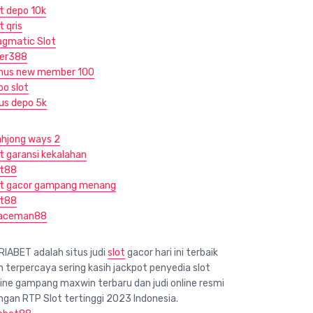
ot depo 10k
t qris
agmatic Slot
ker388
nus new member 100
po slot
tus depo 5k
hjong ways 2
ot garansi kekalahan
ot88
ot gacor gampang menang
ot88
aceman88
RIABET adalah situs judi
slot
gacor hari ini terbaik
n terpercaya sering kasih jackpot penyedia slot
line gampang maxwin terbaru dan judi online resmi
ngan RTP Slot tertinggi 2023 Indonesia.