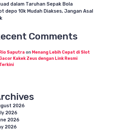
uad dalam Taruhan Sepak Bola
ot depo 10k Mudah Diakses, Jangan Asal
ik
ecent Comments
Rio Saputra
on
Menang Lebih Cepat di Slot
Gacor Kakek Zeus dengan Link Resmi
Terkini
rchives
gust 2026
ly 2026
ne 2026
y 2026