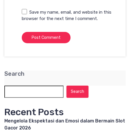
Save my name, email, and website in this
browser for the next time I comment.
Search
Search
Recent Posts
Mengelola Ekspektasi dan Emosi dalam Bermain Slot
Gacor 2026