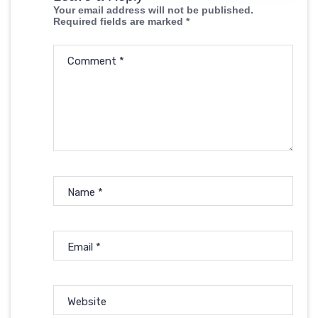
Your email address will not be published.
Required fields are marked
*
Comment
*
Name
*
Email
*
Website