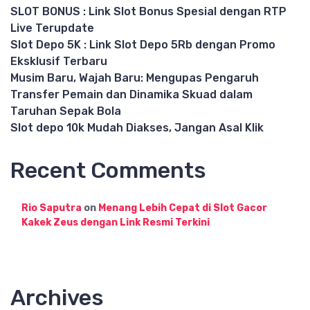
SLOT BONUS : Link Slot Bonus Spesial dengan RTP
Live Terupdate
Slot Depo 5K : Link Slot Depo 5Rb dengan Promo
Eksklusif Terbaru
Musim Baru, Wajah Baru: Mengupas Pengaruh
Transfer Pemain dan Dinamika Skuad dalam
Taruhan Sepak Bola
Slot depo 10k Mudah Diakses, Jangan Asal Klik
Recent Comments
Rio Saputra
on
Menang Lebih Cepat di Slot Gacor
Kakek Zeus dengan Link Resmi Terkini
Archives