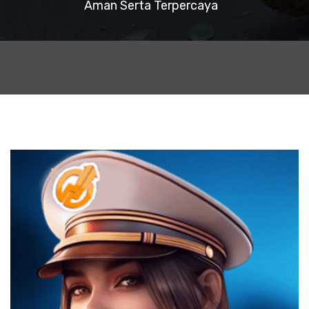
Aman Serta Terpercaya