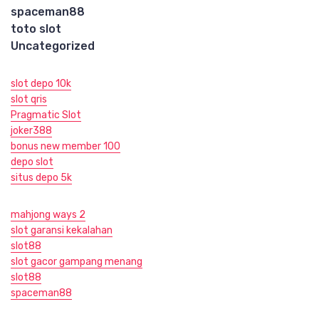
spaceman88
toto slot
Uncategorized
slot depo 10k
slot qris
Pragmatic Slot
joker388
bonus new member 100
depo slot
situs depo 5k
mahjong ways 2
slot garansi kekalahan
slot88
slot gacor gampang menang
slot88
spaceman88