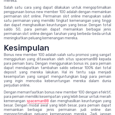
mereka.
Salah satu cara yang dapat dilakukan untuk mengoptimalkan
penggunaan bonus new member 100 adalah dengan memainkan
permainan slot online. Permainan slot online merupakan salah
satu permainan yang memiliki tingkat kemenangan yang tinggi
dan dapat menghasilkan keuntungan yang besar. Dengan total
saldo 50, para pemain dapat memainkan berbagai jenis
permainan slot online dengan taruhan yang berbeda-beda untuk
meningkatkan peluang kemenangan mereka.
Kesimpulan
Bonus new member 100 adalah salah satu promosi yang sangat
menggiurkan yang ditawarkan oleh situs spaceman88 kepada
para pemain baru. Dengan menggunakan bonus ini, para pemain
dapat mendapatkan tambahan saldo sebesar 100% dari total
deposit yang mereka lakukan. Hal ini tentu saja menjadi
kesempatan yang sangat menguntungkan bagi para pemain
yang ingin mencoba keberuntungan mereka dalam dunia
perjudian online.
Dengan memanfaatkan bonus new member 100 dengan efektif,
para pemain memiliki kesempatan yang lebih besar untuk meraih
kemenangan
spaceman88
dan menghasilkan keuntungan yang
besar. Dengan modal awal yang lebih besar, para pemain dapat
memainkan berbagai jenis permainan judi online dan
mengoptimalkan peluang kemenangan mereka. Jadi, jangan