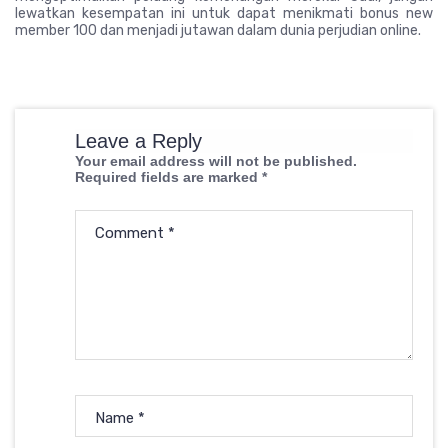
lewatkan kesempatan ini untuk dapat menikmati bonus new
member 100 dan menjadi jutawan dalam dunia perjudian online.
Leave a Reply
Your email address will not be published.
Required fields are marked
*
Comment
*
Name
*