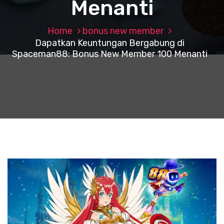
Menanti
Home
bonus new member
Dapatkan Keuntungan Bergabung di
Spaceman88: Bonus New Member 100 Menanti