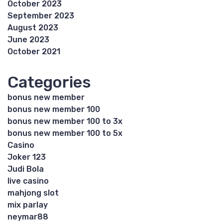
October 2023
September 2023
August 2023
June 2023
October 2021
Categories
bonus new member
bonus new member 100
bonus new member 100 to 3x
bonus new member 100 to 5x
Casino
Joker 123
Judi Bola
live casino
mahjong slot
mix parlay
neymar88