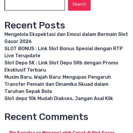
Search
Recent Posts
Mengelola Ekspektasi dan Emosi dalam Bermain Slot
Gacor 2026
SLOT BONUS : Link Slot Bonus Spesial dengan RTP
Live Terupdate
Slot Depo 5K : Link Slot Depo 5Rb dengan Promo
Eksklusif Terbaru
Musim Baru, Wajah Baru: Mengupas Pengaruh
Transfer Pemain dan Dinamika Skuad dalam
Taruhan Sepak Bola
Slot depo 10k Mudah Diakses, Jangan Asal Klik
Recent Comments
Rio Saputra
on
Menang Lebih Cepat di Slot Gacor