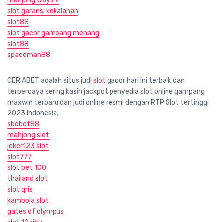
mahjong ways 2
slot garansi kekalahan
slot88
slot gacor gampang menang
slot88
spaceman88
CERIABET adalah situs judi
slot
gacor hari ini terbaik dan
terpercaya sering kasih jackpot penyedia slot online gampang
maxwin terbaru dan judi online resmi dengan RTP Slot tertinggi
2023 Indonesia.
sbobet88
mahjong slot
joker123 slot
slot777
slot bet 100
thailand slot
slot qris
kamboja slot
gates of olympus