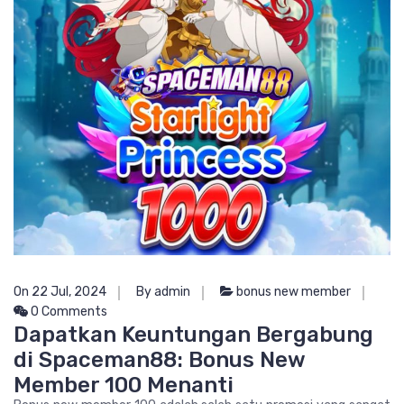
On 22 Jul, 2024
By admin
bonus new member
0 Comments
Dapatkan Keuntungan Bergabung
di Spaceman88: Bonus New
Member 100 Menanti